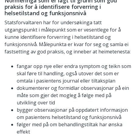
Normeringa som er lagt til grunn som god
praksis for å identifisere forverring i
helsetilstand og funksjonsnivå
Statsforvaltaren har for undersøkinga tatt
utgangspunkt i målepunkt som er vesentlege for å
kunne identifisere forverring i helsetilstand og
funksjonsnivå. Målepunkta er kvar for seg og samla ei
fastsetting av god praksis, og inneber at heimetenesta:
fangar opp nye eller endra symptom og teikn som
skal føre til handling, også utover det som er
omtala i pasientens journal eller tiltaksplan
dokumenterer og formidlar observasjonar på ein
måte som gjer det mogleg å følge med på
utvikling over tid
bygger observasjonar på oppdatert informasjon
om pasientens helsetilstand og funksjonsnivå
følger med på om behandlingstiltak har ønska
effekt