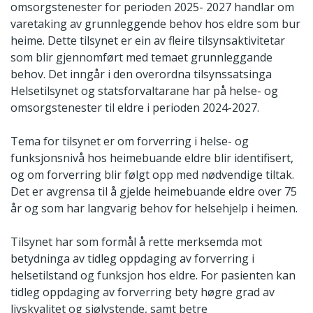
omsorgstenester for perioden 2025- 2027 handlar om
varetaking av grunnleggende behov hos eldre som bur
heime. Dette tilsynet er ein av fleire tilsynsaktivitetar
som blir gjennomført med temaet grunnleggande
behov. Det inngår i den overordna tilsynssatsinga
Helsetilsynet og statsforvaltarane har på helse- og
omsorgstenester til eldre i perioden 2024-2027.
Tema for tilsynet er om forverring i helse- og
funksjonsnivå hos heimebuande eldre blir identifisert,
og om forverring blir følgt opp med nødvendige tiltak.
Det er avgrensa til å gjelde heimebuande eldre over 75
år og som har langvarig behov for helsehjelp i heimen.
Tilsynet har som formål å rette merksemda mot
betydninga av tidleg oppdaging av forverring i
helsetilstand og funksjon hos eldre. For pasienten kan
tidleg oppdaging av forverring bety høgre grad av
livskvalitet og sjølvstende, samt betre