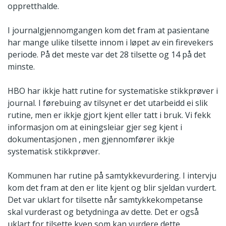
oppretthalde.
I journalgjennomgangen kom det fram at pasientane
har mange ulike tilsette innom i løpet av ein firevekers
periode. På det meste var det 28 tilsette og 14 på det
minste.
HBO har ikkje hatt rutine for systematiske stikkprøver i
journal. I førebuing av tilsynet er det utarbeidd ei slik
rutine, men er ikkje gjort kjent eller tatt i bruk. Vi fekk
informasjon om at einingsleiar gjer seg kjent i
dokumentasjonen , men gjennomfører ikkje
systematisk stikkprøver.
Kommunen har rutine på samtykkevurdering. I intervju
kom det fram at den er lite kjent og blir sjeldan vurdert.
Det var uklart for tilsette når samtykkekompetanse
skal vurderast og betydninga av dette. Det er også
uklart for tilsette kven som kan vurdere dette.