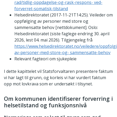
rad/tidlig-oppdagelse-og-rask-respons- ved-
forverret-somatisk-tilstand
Helsedirektoratet (2017-11-21T14:25). Veileder om
oppfølging av personer med store og
sammensatte behov [nettdokument]. Oslo:
Helsedirektoratet (siste faglege endring 30. april
2026, lest 04. mai 2026). Tilgjengeleg frå
https://www.helsedirektoratet.no/veiledere/oppfolg
av-personer-med-store-og- sammensatte-behov
Relevant fagteori om sjukepleie
I dette kapittelet vil Statsforvaltaren presentere faktum
vi har lagt til grunn, og korleis vi har vurdert faktum
opp mot lovkrava som er undersøkt i tilsynet.
Om kommunen identifiserer forverring i
helsetilstand og funksjonsnivå