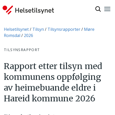
Vis søkef
Nav
Luk
Du er her:
Helsetilsynet
Tilsyn
Tilsynsrapporter
Møre
Romsdal
2026
TILSYNSRAPPORT
Rapport etter tilsyn med
kommunens oppfølging
av heimebuande eldre i
Hareid kommune 2026