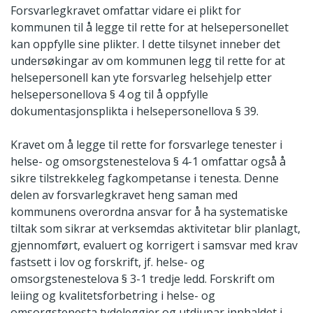
Forsvarlegkravet omfattar vidare ei plikt for
kommunen til å legge til rette for at helsepersonellet
kan oppfylle sine plikter. I dette tilsynet inneber det
undersøkingar av om kommunen legg til rette for at
helsepersonell kan yte forsvarleg helsehjelp etter
helsepersonellova § 4 og til å oppfylle
dokumentasjonsplikta i helsepersonellova § 39.
Kravet om å legge til rette for forsvarlege tenester i
helse- og omsorgstenestelova § 4-1 omfattar også å
sikre tilstrekkeleg fagkompetanse i tenesta. Denne
delen av forsvarlegkravet heng saman med
kommunens overordna ansvar for å ha systematiske
tiltak som sikrar at verksemdas aktivitetar blir planlagt,
gjennomført, evaluert og korrigert i samsvar med krav
fastsett i lov og forskrift, jf. helse- og
omsorgstenestelova § 3-1 tredje ledd. Forskrift om
leiing og kvalitetsforbetring i helse- og
omsorgstenesta tydeleggjer og utdjupar innhaldet i