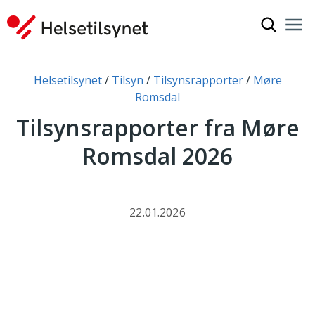
Vis søkef
Nav
Luk
Du er her:
Helsetilsynet
Tilsyn
Tilsynsrapporter
Møre
Romsdal
Tilsynsrapporter fra Møre
Romsdal 2026
22.01.2026