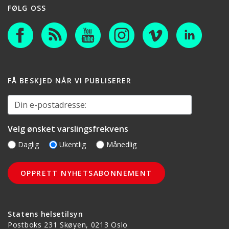
FØLG OSS
FÅ BESKJED NÅR VI PUBLISERER
Din e-postadresse:
Velg ønsket varslingsfrekvens
Daglig
Ukentlig
Månedlig
Statens helsetilsyn
Postboks 231 Skøyen, 0213 Oslo