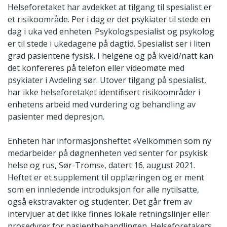
Helseforetaket har avdekket at tilgang til spesialist er
et risikoområde. Per i dag er det psykiater til stede en
dag i uka ved enheten. Psykologspesialist og psykolog
er til stede i ukedagene på dagtid. Spesialist ser i liten
grad pasientene fysisk. I helgene og på kveld/natt kan
det konfereres på telefon eller videomøte med
psykiater i Avdeling sør. Utover tilgang på spesialist,
har ikke helseforetaket identifisert risikoområder i
enhetens arbeid med vurdering og behandling av
pasienter med depresjon.
Enheten har informasjonsheftet «Velkommen som ny
medarbeider på døgnenheten ved senter for psykisk
helse og rus, Sør-Troms», datert 16. august 2021.
Heftet er et supplement til opplæringen og er ment
som en innledende introduksjon for alle nytilsatte,
også ekstravakter og studenter. Det går frem av
intervjuer at det ikke finnes lokale retningslinjer eller
prosedyrer for pasientbehandlingen. Helseforetakets