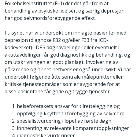
Folkehelseinstituttet (FHI) der det går frem at
behandling av psykiske lidelser, og særlig depresjon,
har god selvmordsforebyggende effekt.
I tilsynet har vi undersøkt om innlagte pasienter med
depresjon (diagnose F32 og/eller F33 fra ICD-
kodeverket) i DPS døgnavdelinger eller eventuelt i
akuttavdelinger får god diagnostikk og behandling, og
om utskrivningen er godt planlagt. Involvering av
pårørende og annet nettverk er også undersøkt. Vi har
undersøkt følgende åtte sentrale målepunkter eller
kritiske tjenesteområder som er avgjørende for at
disse pasientene får gode og trygge tjenester:
helseforetakets ansvar for tilrettelegging og
oppfølging knyttet til forebygging av selvmord
spesialistvurdering i løpet av første døgn
innhenting av relevante komparentopplysninger
diagnostiske vurderinger