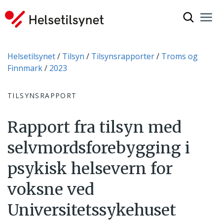
Vis søkef
Nav
Luk
Du er her:
Helsetilsynet
Tilsyn
Tilsynsrapporter
Troms og
Finnmark
2023
TILSYNSRAPPORT
Rapport fra tilsyn med
selvmordsforebygging i
psykisk helsevern for
voksne ved
Universitetssykehuset