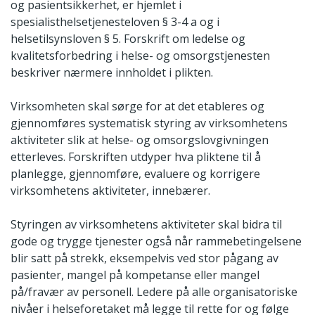
og pasientsikkerhet, er hjemlet i
spesialisthelsetjenesteloven § 3-4 a og i
helsetilsynsloven § 5. Forskrift om ledelse og
kvalitetsforbedring i helse- og omsorgstjenesten
beskriver nærmere innholdet i plikten.
Virksomheten skal sørge for at det etableres og
gjennomføres systematisk styring av virksomhetens
aktiviteter slik at helse- og omsorgslovgivningen
etterleves. Forskriften utdyper hva pliktene til å
planlegge, gjennomføre, evaluere og korrigere
virksomhetens aktiviteter, innebærer.
Styringen av virksomhetens aktiviteter skal bidra til
gode og trygge tjenester også når rammebetingelsene
blir satt på strekk, eksempelvis ved stor pågang av
pasienter, mangel på kompetanse eller mangel
på/fravær av personell. Ledere på alle organisatoriske
nivåer i helseforetaket må legge til rette for og følge