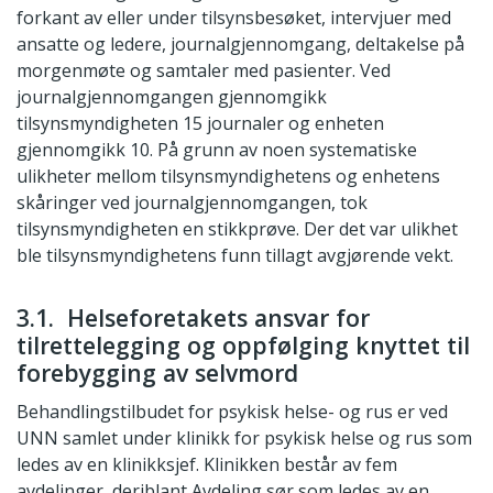
forkant av eller under tilsynsbesøket, intervjuer med
ansatte og ledere, journalgjennomgang, deltakelse på
morgenmøte og samtaler med pasienter. Ved
journalgjennomgangen gjennomgikk
tilsynsmyndigheten 15 journaler og enheten
gjennomgikk 10. På grunn av noen systematiske
ulikheter mellom tilsynsmyndighetens og enhetens
skåringer ved journalgjennomgangen, tok
tilsynsmyndigheten en stikkprøve. Der det var ulikhet
ble tilsynsmyndighetens funn tillagt avgjørende vekt.
3.1. Helseforetakets ansvar for
tilrettelegging og oppfølging knyttet til
forebygging av selvmord
Behandlingstilbudet for psykisk helse- og rus er ved
UNN samlet under klinikk for psykisk helse og rus som
ledes av en klinikksjef. Klinikken består av fem
avdelinger, deriblant Avdeling sør som ledes av en