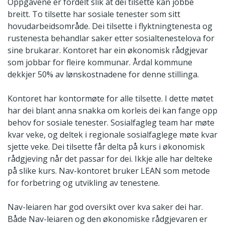
Oppgåvene er fordelt slik at dei tilsette kan jobbe
breitt. To tilsette har sosiale tenester som sitt
hovudarbeidsområde. Dei tilsette i flyktningtenesta og
rustenesta behandlar saker etter sosialtenestelova for
sine brukarar. Kontoret har ein økonomisk rådgjevar
som jobbar for fleire kommunar. Årdal kommune
dekkjer 50% av lønskostnadene for denne stillinga.
Kontoret har kontormøte for alle tilsette. I dette møtet
har dei blant anna snakka om korleis dei kan fange opp
behov for sosiale tenester. Sosialfagleg team har møte
kvar veke, og deltek i regionale sosialfaglege møte kvar
sjette veke. Dei tilsette får delta på kurs i økonomisk
rådgjeving når det passar for dei. Ikkje alle har delteke
på slike kurs. Nav-kontoret bruker LEAN som metode
for forbetring og utvikling av tenestene.
Nav-leiaren har god oversikt over kva saker dei har.
Både Nav-leiaren og den økonomiske rådgjevaren er