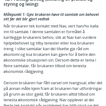
styring og leiing)
Målepunkt 1: Gjev brukaren høve til samtale om behovet
sitt før det blir gjort vedtak
Når brukaren tek kontakt med Nav, vert han/ho kalla
inn til samtale. I denne samtalen er formålet å
kartleggje brukarens behov, slik at Nav kan vurdere
hjelpebehovet og tilby tenester etter kva brukaren
treng. I slike samtalar kan dei tilsette gje råd om
økonomi og kva brukaren kan gjere for å betre den
økonomiske situasjonen sin. Dersom dette er tema i
fleire samtalar, får brukaren tilbod om tenesta
økonomisk rådgjeving.
Dersom brukaren har fått varsel om tvangssal, eller det
på annan måte kjem fram at brukaren har utfordringar
på grunn av stor gjeld, får brukaren alltid tilbod om
tenesta økonomisk rådgjeving. Nav opplever at dei
fleste tek kontakt når problemet har blitt stort og det