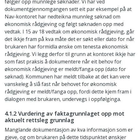
følgjer opp munnlege søknader. Vi har ved
dokumentgjennomgangen sett eit par eksempel på at
Nav-kontoret har nedteikna munnleg søknad om
økonomisk rådgjeving og følgt søknaden opp med
vedtak. I 15 av 18 vedtak om økonomisk rådgjeving, går
det ikkje fram på kva måte det er søkt eller dato for når
brukaren har formidla ønske om tenesta økonomisk
rådgjeving. Vi legg derfor til grunn at kontoret ikkje har
som fast praksis å dokumentere når eit behov for
økonomisk rådgjeving er meldt/fanga opp (dato for
søknad). Kommunen har meldt tilbake at det kan vere
vanskeleg å slå fast når behovet for økonomisk
rådgjeving er meldt/fanga opp, fordi dette kjem fram i
dialogen med brukaren, undervegs i oppfølginga.
4.1.2 Vurdering av faktagrunnlaget opp mot
aktuelt rettsleg grunnlag
Manglande dokumentasjon av kva informasjon som er
gjeve, og om brukaren på dette tidspunktet ønskjer