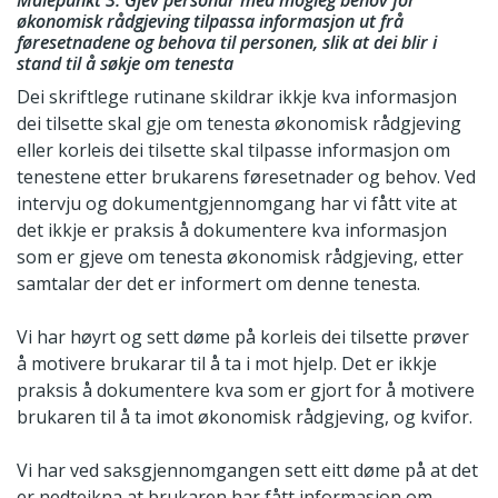
Målepunkt 3: Gjev personar med mogleg behov for
økonomisk rådgjeving tilpassa informasjon ut frå
føresetnadene og behova til personen, slik at dei blir i
stand til å søkje om tenesta
Dei skriftlege rutinane skildrar ikkje kva informasjon
dei tilsette skal gje om tenesta økonomisk rådgjeving
eller korleis dei tilsette skal tilpasse informasjon om
tenestene etter brukarens føresetnader og behov. Ved
intervju og dokumentgjennomgang har vi fått vite at
det ikkje er praksis å dokumentere kva informasjon
som er gjeve om tenesta økonomisk rådgjeving, etter
samtalar der det er informert om denne tenesta.
Vi har høyrt og sett døme på korleis dei tilsette prøver
å motivere brukarar til å ta i mot hjelp. Det er ikkje
praksis å dokumentere kva som er gjort for å motivere
brukaren til å ta imot økonomisk rådgjeving, og kvifor.
Vi har ved saksgjennomgangen sett eitt døme på at det
er nedteikna at brukaren har fått informasjon om