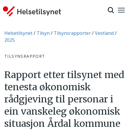
Vis søkef
Nav
Luk
Du er her:
Helsetilsynet
Tilsyn
Tilsynsrapporter
Vestland
2025
TILSYNSRAPPORT
Rapport etter tilsynet med
tenesta økonomisk
rådgjeving til personar i
ein vanskeleg økonomisk
situasjon Årdal kommune