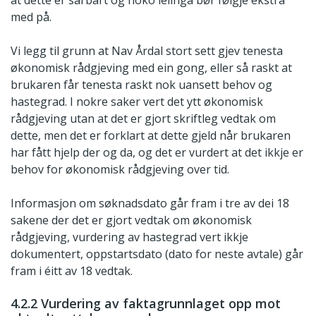
at dette er sårbart og noko leiinga bør følgje ekstra
med på.
Vi legg til grunn at Nav Årdal stort sett gjev tenesta
økonomisk rådgjeving med ein gong, eller så raskt at
brukaren får tenesta raskt nok uansett behov og
hastegrad. I nokre saker vert det ytt økonomisk
rådgjeving utan at det er gjort skriftleg vedtak om
dette, men det er forklart at dette gjeld når brukaren
har fått hjelp der og da, og det er vurdert at det ikkje er
behov for økonomisk rådgjeving over tid.
Informasjon om søknadsdato går fram i tre av dei 18
sakene der det er gjort vedtak om økonomisk
rådgjeving, vurdering av hastegrad vert ikkje
dokumentert, oppstartsdato (dato for neste avtale) går
fram i éitt av 18 vedtak.
4.2.2 Vurdering av faktagrunnlaget opp mot