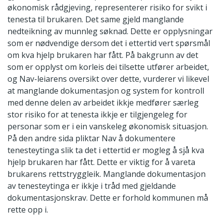
økonomisk rådgjeving, representerer risiko for svikt i
tenesta til brukaren. Det same gjeld manglande
nedteikning av munnleg søknad. Dette er opplysningar
som er nødvendige dersom det i ettertid vert spørsmål
om kva hjelp brukaren har fått. På bakgrunn av det
som er opplyst om korleis dei tilsette utfører arbeidet,
og Nav-leiarens oversikt over dette, vurderer vi likevel
at manglande dokumentasjon og system for kontroll
med denne delen av arbeidet ikkje medfører særleg
stor risiko for at tenesta ikkje er tilgjengeleg for
personar som er i ein vanskeleg økonomisk situasjon.
På den andre sida pliktar Nav å dokumentere
tenesteytinga slik ta det i ettertid er mogleg å sjå kva
hjelp brukaren har fått. Dette er viktig for å vareta
brukarens rettstryggleik. Manglande dokumentasjon
av tenesteytinga er ikkje i tråd med gjeldande
dokumentasjonskrav. Dette er forhold kommunen må
rette opp i.