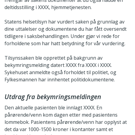
fremgår av sakens dokumenter at du også hadde en
deltidsstilling i XXXX, hjemmetjenesten.
Statens helsetilsyn har vurdert saken på grunnlag av
dine uttalelser og dokumentene du har fått oversendt
tidligere i saksbehandlingen. Under gjør vi rede for
forholdene som har hatt betydning for vår vurdering.
Tilsynssaken ble opprettet på bakgrunn av
bekymringsmelding datert XXXX fra XXXX i XXXX.
Sykehuset anmeldte også forholdet til politiet, og
Fylkesmannen har innhentet politidokumentene.
Utdrag fra bekymringsmeldingen
Den aktuelle pasienten ble innlagt XXXX. En
pårørende/venn kom dagen etter med pasientens
lommebok. Pasientens pårørende/venn har opplyst at
det da var 1000-1500 kroner i kontanter samt et