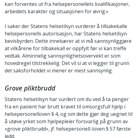
kan forventes ut fra helsepersonellets kvalifikasjoner,
arbeidets karakter og situasjonen for øvrig.»
I saker der Statens helsetilsyn vurderer å tilbakekalle
helsepersonells autorisasjon, har Statens helsetilsyn
bevisbyrden. Dette innebærer at vi må sannsynliggjøre
at vilkårene for tilbakekall er oppfylt før vi kan treffe
vedtak. Alminnelig sannsynlighets­overvekt er som
hovedregel tilstrekkelig. Det vil si at vi legger til grunn
det saksforholdet vi mener er mest sannsynlig.
Grove pliktbrudd
Statens helsetilsyn har vurdert om du ved å ta penger
fra en pasient har brutt kravet til omsorgsfull hjelp i
helsepersonelloven § 4, og om dette gjør deg uegnet til
å utøve yrket som hjelpepleier forsvarlig på grunn av
«grove pliktbrudd», jf. helsepersonell-loven § 57 første
ledd.