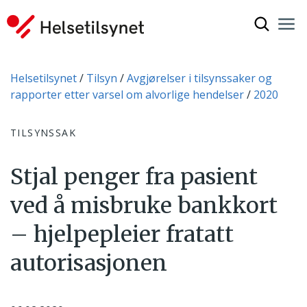
Vis søkef
Nav
Luk
Du er her:
Helsetilsynet
Tilsyn
Avgjørelser i tilsynssaker og
rapporter etter varsel om alvorlige hendelser
2020
TILSYNSSAK
Stjal penger fra pasient
ved å misbruke bankkort
– hjelpepleier fratatt
autorisasjonen