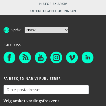
HISTORISK ARKIV
OFFENTLEGHEIT OG INNSYN
Språk
FØLG OSS
FÅ BESKJED NÅR VI PUBLISERER
Din e-postadresse:
Velg ønsket varslingsfrekvens