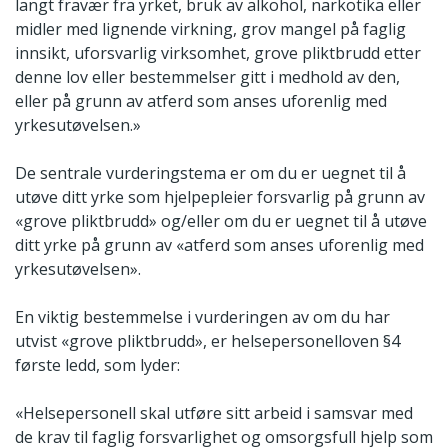
langt fravær fra yrket, bruk av alkohol, narkotika eller
midler med lignende virkning, grov mangel på faglig
innsikt, uforsvarlig virksomhet, grove pliktbrudd etter
denne lov eller bestemmelser gitt i medhold av den,
eller på grunn av atferd som anses uforenlig med
yrkesutøvelsen.»
De sentrale vurderingstema er om du er uegnet til å
utøve ditt yrke som hjelpepleier forsvarlig på grunn av
«grove pliktbrudd» og/eller om du er uegnet til å utøve
ditt yrke på grunn av «atferd som anses uforenlig med
yrkesutøvelsen».
En viktig bestemmelse i vurderingen av om du har
utvist «grove pliktbrudd», er helsepersonelloven §4
første ledd, som lyder:
«Helsepersonell skal utføre sitt arbeid i samsvar med
de krav til faglig forsvarlighet og omsorgsfull hjelp som