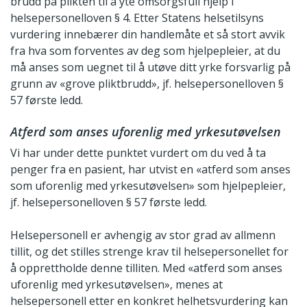
brudd på plikten til å yte omsorgsfull hjelp i
helsepersonelloven § 4. Etter Statens helsetilsyns
vurdering innebærer din handlemåte et så stort avvik
fra hva som forventes av deg som hjelpepleier, at du
må anses som uegnet til å utøve ditt yrke forsvarlig på
grunn av «grove pliktbrudd», jf. helsepersonelloven §
57 første ledd.
Atferd som anses uforenlig med yrkesutøvelsen
Vi har under dette punktet vurdert om du ved å ta
penger fra en pasient, har utvist en «atferd som anses
som uforenlig med yrkesutøvelsen» som hjelpepleier,
jf. helsepersonelloven § 57 første ledd.
Helsepersonell er avhengig av stor grad av allmenn
tillit, og det stilles strenge krav til helsepersonellet for
å opprettholde denne tilliten. Med «atferd som anses
uforenlig med yrkesutøvelsen», menes at
helsepersonell etter en konkret helhetsvurdering kan