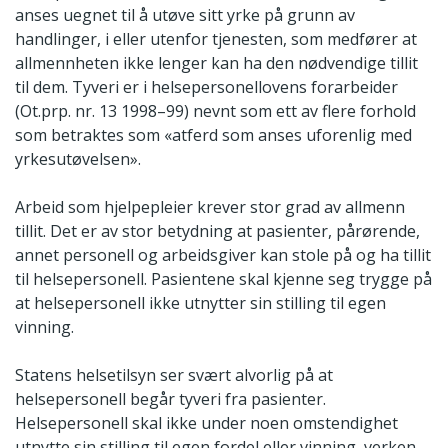
anses uegnet til å utøve sitt yrke på grunn av
handlinger, i eller utenfor tjenesten, som medfører at
allmennheten ikke lenger kan ha den nødvendige tillit
til dem. Tyveri er i helsepersonellovens forarbeider
(Ot.prp. nr. 13 1998–99) nevnt som ett av flere forhold
som betraktes som «atferd som anses uforenlig med
yrkesutøvelsen».
Arbeid som hjelpepleier krever stor grad av allmenn
tillit. Det er av stor betydning at pasienter, pårørende,
annet personell og arbeidsgiver kan stole på og ha tillit
til helsepersonell. Pasientene skal kjenne seg trygge på
at helsepersonell ikke utnytter sin stilling til egen
vinning.
Statens helsetilsyn ser svært alvorlig på at
helsepersonell begår tyveri fra pasienter.
Helsepersonell skal ikke under noen omstendighet
utnytte sin stilling til egen fordel eller vinning, verken