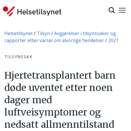
Vis søkef
Nav
Luk
Du er her:
Helsetilsynet
Tilsyn
Avgjørelser i tilsynssaker og
rapporter etter varsel om alvorlige hendelser
2021
TILSYNSSAK
Hjertetransplantert barn
døde uventet etter noen
dager med
luftveisymptomer og
nedsatt allmenntilstand