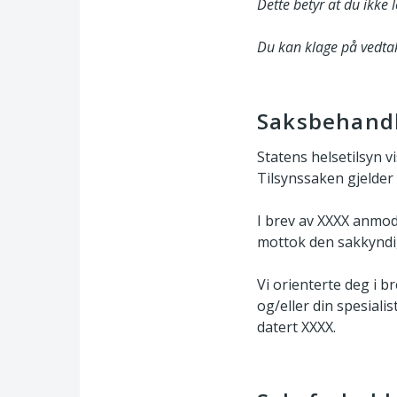
Dette betyr at du ikke l
Du kan klage på vedtak
Saksbehandl
Statens helsetilsyn v
Tilsynssaken gjelder
I brev av XXXX anmode
mottok den sakkyndig
Vi orienterte deg i b
og/eller din spesiali
datert XXXX.