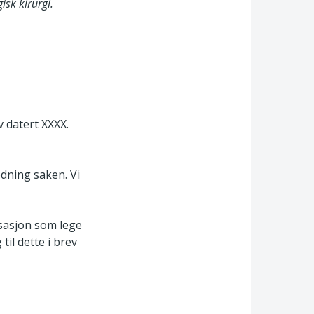
isk kirurgi.
v datert XXXX.
edning saken. Vi
risasjon som lege
til dette i brev