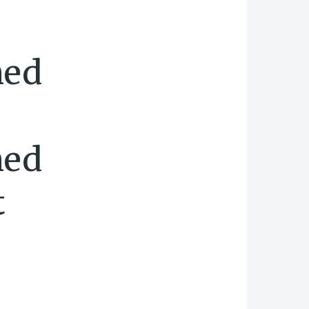
med
med
t