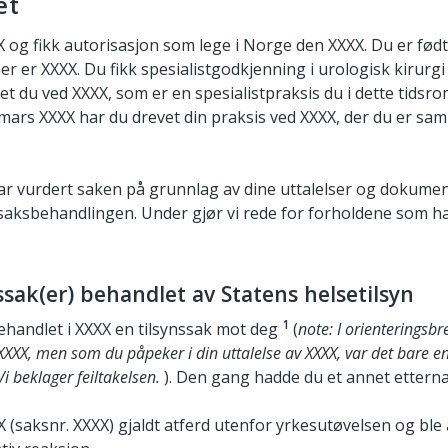
et
 og fikk autorisasjon som lege i Norge den XXXX. Du er født 
 er XXXX. Du fikk spesialistgodkjenning i urologisk kirurgi
bet du ved XXXX, som er en spesialistpraksis du i dette tids
mars XXXX har du drevet din praksis ved XXXX, der du er sam
har vurdert saken på grunnlag av dine uttalelser og dokumen
i saksbehandlingen. Under gjør vi rede for forholdene som h
nssak(er) behandlet av Statens helsetilsyn
1
behandlet i XXXX en tilsynssak mot deg
(
note: I orienteringsbrev
 XXXX, men som du påpeker i din uttalelse av XXXX, var det bare 
Vi beklager feiltakelsen.
). Den gang hadde du et annet etterna
 (saksnr. XXXX) gjaldt atferd utenfor yrkesutøvelsen og ble 