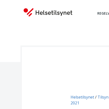
REGEL
Du er her:
Helsetilsynet
Tilsyn
2021