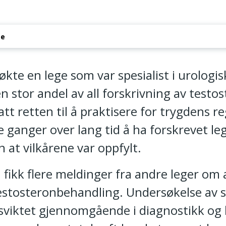
se
ll av din autorisasjon som lege
te en lege som var spesialist i urologisk
en stor andel av all forskrivning av testos
tt retten til å praktisere for trygdens re
e ganger over lang tid å ha forskrevet le
n at vilkårene var oppfylt.
fikk flere meldinger fra andre leger om
estosteronbehandling. Undersøkelse av s
n sviktet gjennomgående i diagnostikk og