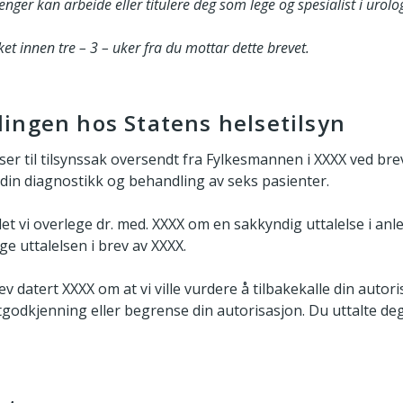
enger kan arbeide eller titulere deg som lege og spesialist i urolog
et innen tre – 3 – uker fra du mottar dette brevet.
ingen hos Statens helsetilsyn
iser til tilsynssak oversendt fra Fylkesmannen i XXXX ved bre
 din diagnostikk og behandling av seks pasienter.
t vi overlege dr. med. XXXX om en sakkyndig uttalelse i anl
e uttalelsen i brev av XXXX.
rev datert XXXX om at vi ville vurdere å tilbakekalle din auto
stgodkjenning eller begrense din autorisasjon. Du uttalte deg 