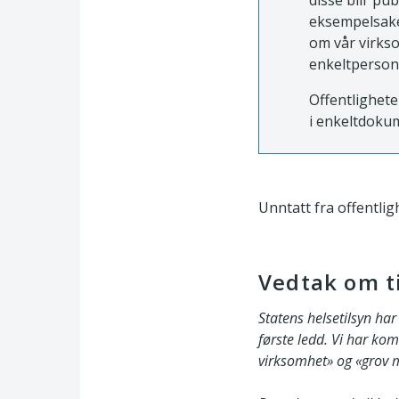
disse blir pu
eksempelsaker
om vår virkso
enkeltperson
Offentlighete
i enkeltdokum
Unntatt fra offentligh
Vedtak om ti
Statens helsetilsyn ha
første ledd. Vi har komm
virksomhet» og «grov m