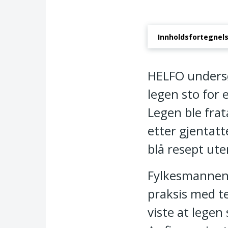
Innholdsfortegnel
Vedtak om tilbakeka
HELFO undersøk
legen sto for 
Legen ble frata
etter gjentatt
blå resept ute
Fylkesmannen 
praksis med t
viste at lege