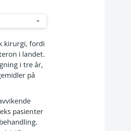
 kirurgi, fordi
teron i landet.
gning i tre år,
gemidler på
 avvikende
eks pasienter
 behandling.