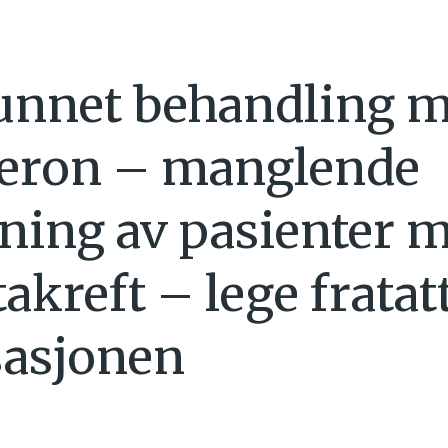
unnet behandling 
teron – manglende
ning av pasienter 
akreft – lege fratat
sasjonen