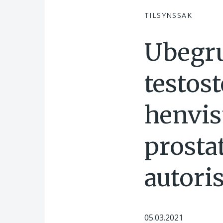
TILSYNSSAK
Ubegr
testos
henvis
prostat
autori
05.03.2021