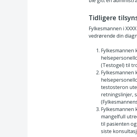
ble gitt en administra
Tidligere tils
Fylkesmannen i XXXX 
vedrørende din diagn
Fylkesmannen ko
helsepersonello
(Testogel) til t
Fylkesmannen k
helsepersonello
testosteron ute
retningslinjer,
(Fylkesmannens 
Fylkesmannen k
mangelfull utre
til pasienten o
siste konsultas