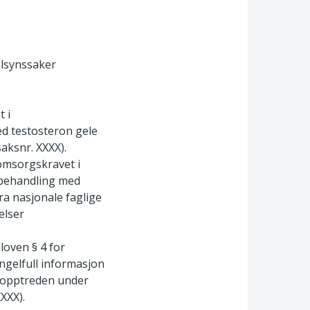
ilsynssaker
 i
ed testosteron gele
saksnr. XXXX).
omsorgskravet i
g behandling med
a nasjonale faglige
elser
oven § 4 for
ngelfull informasjon
l opptreden under
XXX).