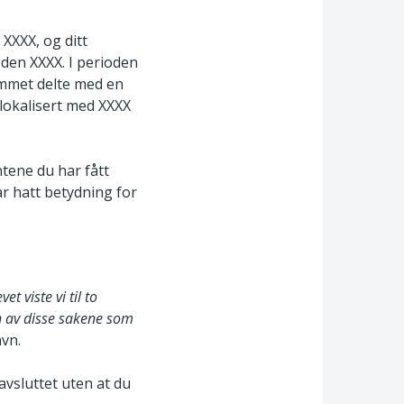
XXXX, og ditt
 den XXXX. I perioden
rommet delte med en
lokalisert med XXXX
tene du har fått
ar hatt betydning for
et viste vi til to
en av disse sakene som
vn.
avsluttet uten at du