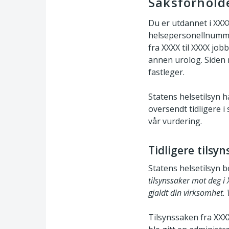
Saksforhold
Du er utdannet i XXXX
helsepersonellnummer
fra XXXX til XXXX job
annen urolog. Siden 
fastleger.
Statens helsetilsyn 
oversendt tidligere 
vår vurdering.
Tidligere tilsy
Statens helsetilsyn 
tilsynssaker mot deg i
gjaldt din virksomhet. 
Tilsynssaken fra XXXX