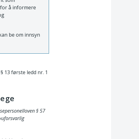
ent som
 for å informere
og
e kan be om innsyn
§ 13 første ledd nr. 1
lege
elsepersonelloven § 57
«uforsvarlig