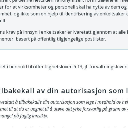
blisert på denne nettsiden i anonymisert form. Sakene er m
 for at virksomheter og personell skal ha nytte av dem og
mhet, og ikke som en hjelp til identifisering av enkeltsaker 
ell.
ns krav på innsyn i enkeltsaker er ivaretatt gjennom at all
enter, basert på offentlig tilgjengelige postlister.
et i henhold til offentlighetsloven § 13, jf. forvaltningsloven 
lbakekall av din autorisasjon som 
r vedtatt å tilbakekalle din autorisasjon som lege i medhold av h
et til at du er uegnet til å utøve ditt yrke forsvarlig på grunn av 
angel på faglig innsikt».