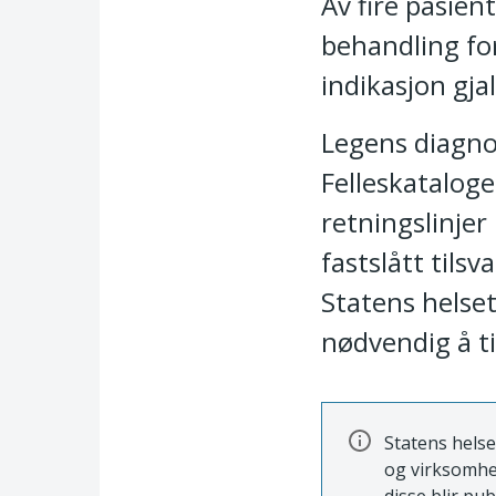
Av fire pasien
behandling fo
indikasjon gjal
Legens diagnos
Felleskatalog
retningslinjer
fastslått tils
Statens helseti
nødvendig å ti
Statens helse
og virksomhe