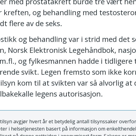
ter med prostatakreft burde tre vært henv
r kreften, og behandling med testostero
dt flere av de seks.
tikk og behandling var i strid med det s
en, Norsk Elektronisk Legehåndbok, nasjo
 m.fl., og fylkesmannen hadde i tidligere 
varende svikt. Legen fremsto som ikke kor
lsyn kom til at svikten var så alvorlig at 
lbakekalle legens autorisasjon.
tilsyn avgjør hvert år et betydelig antall tilsynssaker overfo
ter i helsetjenesten basert på informasjon om enkelthende