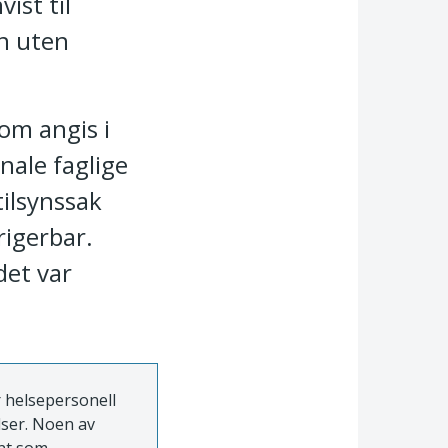
ist til
n uten
om angis i
nale faglige
tilsynssak
rigerbar.
det var
r helsepersonell
lser. Noen av