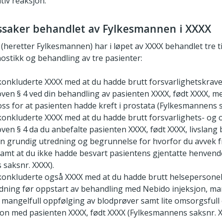
tiv reaksjon.
ynssaker behandlet av Fylkesmannen i XXXX
(heretter Fylkesmannen) har i løpet av XXXX behandlet tre t
ostikk og behandling av tre pasienter:
nkluderte XXXX med at du hadde brutt forsvarlighetskravet
ven § 4 ved din behandling av pasienten XXXX, født XXXX, m
ross for at pasienten hadde kreft i prostata (Fylkesmannens 
onkluderte XXXX med at du hadde brutt forsvarlighets- og 
ven § 4 da du anbefalte pasienten XXXX, født XXXX, livslan
n grundig utredning og begrunnelse for hvorfor du avvek fr
 samt at du ikke hadde besvart pasientens gjentatte henvend
saksnr. XXXX).
onkluderte også XXXX med at du hadde brutt helsepersonell
dning før oppstart av behandling med Nebido injeksjon, ma
g mangelfull oppfølging av blodprøver samt lite omsorgsful
jon med pasienten XXXX, født XXXX (Fylkesmannens saksnr. X