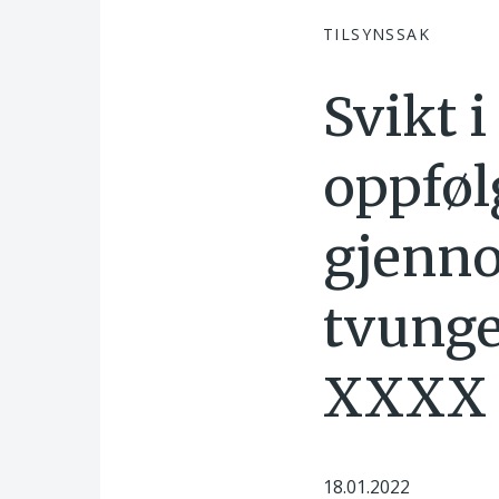
TILSYNSSAK
Svikt 
oppføl
gjenno
tvunge
XXXX
18.01.2022