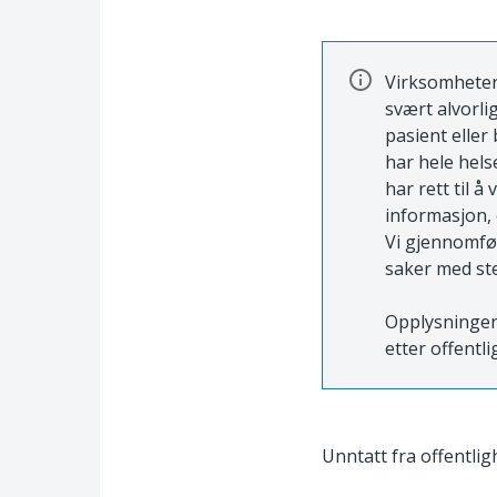
Virksomheter i
svært alvorli
pasient eller
har hele hels
har rett til å
informasjon,
Vi gjennomføre
saker med ste
Opplysninger 
etter offentli
Unntatt fra offentligh