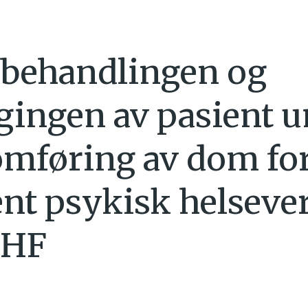
i behandlingen og
gingen av pasient 
mføring av dom fo
nt psykisk helseve
 HF