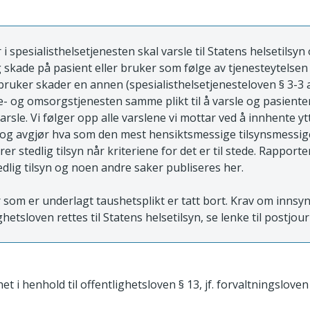
 spesialisthelsetjenesten skal varsle til Statens helsetilsyn 
g skade på pasient eller bruker som følge av tjenesteytelsen 
 bruker skader en annen (spesialisthelsetjenesteloven § 3-3 a).
e- og omsorgstjenesten samme plikt til å varsle og pasient
 varsle. Vi følger opp alle varslene vi mottar ved å innhente yt
 og avgjør hva som den mest hensiktsmessige tilsynsmessig
r stedlig tilsyn når kriteriene for det er til stede. Rapporten
dlig tilsyn og noen andre saker publiseres her.
som er underlagt taushetsplikt er tatt bort. Krav om innsy
ghetsloven rettes til Statens helsetilsyn, se lenke til postjou
et i henhold til offentlighetsloven § 13, jf. forvaltningsloven 