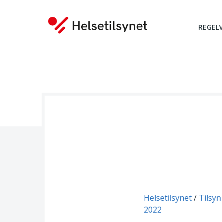
REGEL
Du er her:
Helsetilsynet
Tilsyn
2022