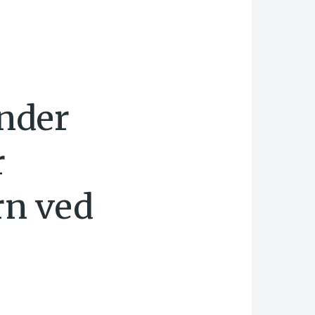
under
r
rn ved