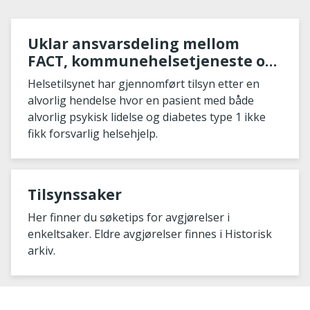
Uklar ansvarsdeling mellom
FACT, kommunehelsetjeneste og
spesialisthelsetjeneste går ut
Helsetilsynet har gjennomført tilsyn etter en
over pasientsikkerheten
alvorlig hendelse hvor en pasient med både
alvorlig psykisk lidelse og diabetes type 1 ikke
fikk forsvarlig helsehjelp.
Tilsynssaker
Her finner du søketips for avgjørelser i
enkeltsaker. Eldre avgjørelser finnes i Historisk
arkiv.