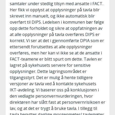
samtaler under stedlig tilsyn med ansatte i FACT.
Her fikk vi opplyst at opplysninger på tavla blir
skrevet inn manuelt, og ikke automatisk blir
overført til DIPS. Ledelsen i kommunen bør følge
opp dette forholdet og sikre at oppfatningen av
at alle opplysninger på tavla overføres DIPS er
korrekt. Vi ser at det i gjennomførte DPIA som er
ettersendt forutsettes at alle opplysninger
overføres, men her kan vi ikke se at de ansatte i
FACT-teamene er blitt spurt om dette. Tavlen er
lagret på sykehusets servere for sensitive
opplysninger. Dette lagringsområdet er
tilgangsstyrt. Det er mulig å hente tidligere
versjoner av tavla ved å kontakte sykehusets
IKT-avdeling. Vi baserer oss på konklusjonen i
den vedlagte personvernvurderingen, hvor
direktøren har slått fast at personvernrisikoen er
lav, og at det er trygt å bruke tavla. I tillegg til
tavla benyttes daglige morgenmøter/ tavlemøter