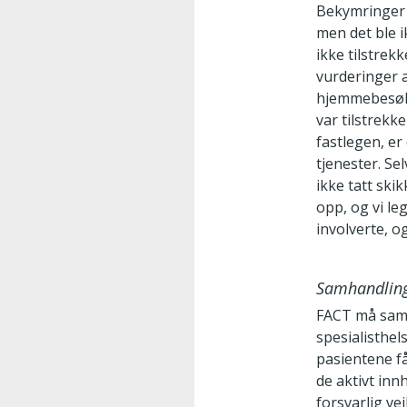
Bekymringer 
men det ble i
ikke tilstrek
vurderinger 
hjemmebesøk 
var tilstrekk
fastlegen, e
tjenester. S
ikke tatt ski
opp, og vi le
involverte, o
Samhandlin
FACT må sama
spesialisthel
pasientene få
de aktivt inn
forsvarlig ve