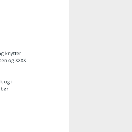
ng knytter
lsen og XXXX
k og i
 bør