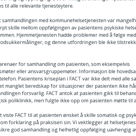
til alle relevante tjenesteytere.
at samhandlingen med kommunehelsetjenesten var mangelful
arpt skille mellom oppfølgingen av pasientens psykiske hels
ommen. Hjemmetjenesten hadde problemer med å følge med
lodsukkermålinger, og denne utfordringen ble ikke tilstrekk
arenaer for samhandling om pasienten, som eksempelvis
møter eller ansvarsgruppemøter. Informasjon ble hovedsa
 telefon. Pasientens kriseplan i FACT var ikke delt med alle
det manglet beredskap for situasjoner der pasienten ikke hå
dlingen forsvarlig. FACT antok at pasienten gikk til behan
sk poliklinikk, men fulgte ikke opp om pasienten møtte til a
t viste FACT til at pasienten ønsket å skille somatisk og psyk
om forklaring på praksisen sin. Vi vektlegger at helsetjenes
 sikre god samhandling og helhetlig oppfølging uavhengig a