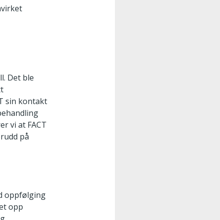
virket
. Det ble
tt
T sin kontakt
 behandling
er vi at FACT
 brudd på
ed oppfølging
get opp
og