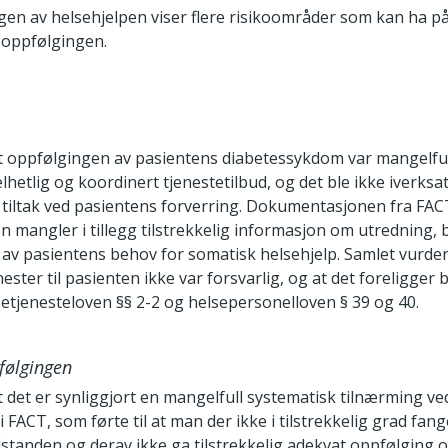
n av helsehjelpen viser flere risikoområder som kan ha på
å oppfølgingen.
at oppfølgingen av pasientens diabetessykdom var mangelfull
helhetlig og koordinert tjenestetilbud, og det ble ikke iverksa
e tiltak ved pasientens forverring. Dokumentasjonen fra FAC
 mangler i tillegg tilstrekkelig informasjon om utredning,
av pasientens behov for somatisk helsehjelp. Samlet vurder
nester til pasienten ikke var forsvarlig, og at det foreligger
setjenesteloven §§ 2-2 og helsepersonelloven § 39 og 40.
følgingen
t det er synliggjort en mangelfull systematisk tilnærming v
i FACT, som førte til at man der ikke i tilstrekkelig grad fan
ilstanden og derav ikke ga tilstrekkelig adekvat oppfølging 