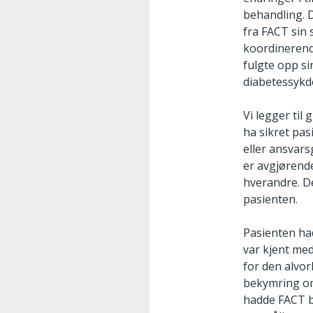
behandling. D
fra FACT sin
koordinerende
fulgte opp si
diabetessykd
Vi legger til
ha sikret pas
eller ansvars
er avgjørende
hverandre. D
pasienten.
Pasienten ha
var kjent med
for den alvo
bekymring om
hadde FACT bl