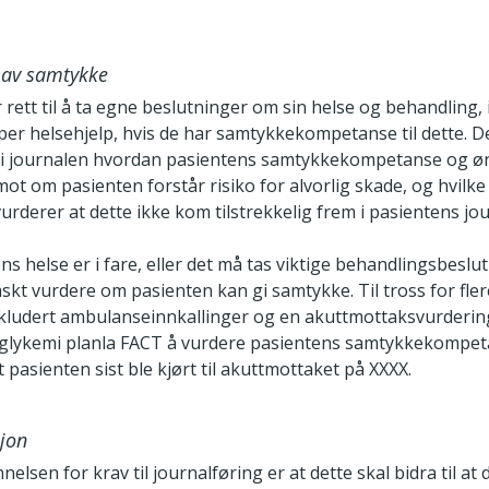
 av samtykke
 rett til å ta egne beslutninger om sin helse og behandling, 
yper helsehjelp, hvis de har samtykkekompetanse til dette. D
i journalen hvordan pasientens samtykkekompetanse og ø
ot om pasienten forstår risiko for alvorlig skade, og hvilke 
 vurderer at dette ikke kom tilstrekkelig frem i pasientens jou
ns helse er i fare, eller det må tas viktige behandlingsbeslu
raskt vurdere om pasienten kan gi samtykke. Til tross for fler
nkludert ambulanseinnkallinger og en akuttmottaksvurderin
oglykemi planla FACT å vurdere pasientens samtykkekompet
t pasienten sist ble kjørt til akuttmottaket på XXXX.
jon
lsen for krav til journalføring er at dette skal bidra til at 