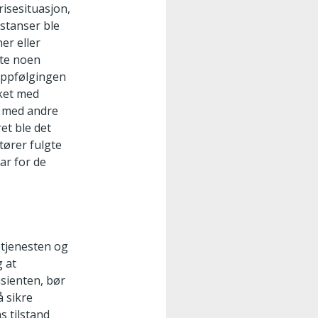
isesituasjon,
nstanser ble
er eller
rte noen
oppfølgingen
kket med
t med andre
et ble det
tører fulgte
ar for de
etjenesten og
g at
asienten, bør
å sikre
s tilstand