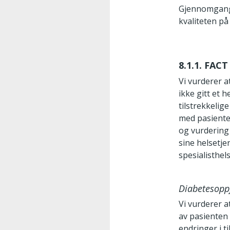
Gjennomgange
kvaliteten p
8.1.1. FACT
Vi vurderer 
ikke gitt et 
tilstrekkelig
med pasienten
og vurdering 
sine helsetje
spesialisthel
Diabetesopp
Vi vurderer a
av pasienten 
endringer i t