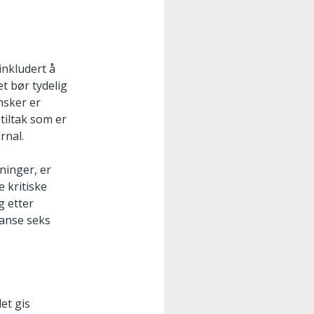
inkludert å
et bør tydelig
nsker er
tiltak som er
rnal.
tninger, er
e kritiske
g etter
anse seks
det gis