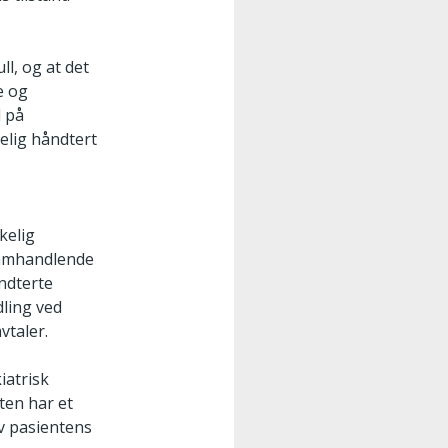
l, og at det
e og
 på
elig håndtert
kelig
 samhandlende
ndterte
dling ved
vtaler.
iatrisk
ten har et
v pasientens