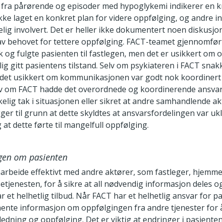
fra pårørende og episoder med hypoglykemi indikerer en kr
kke laget en konkret plan for videre oppfølging, og andre i
kelig involvert. Det er heller ikke dokumentert noen diskusjon
av behovet for tettere oppfølging. FACT-teamet gjennomfø
og fulgte pasienten til fastlegen, men det er usikkert om 
elig gitt pasientens tilstand. Selv om psykiateren i FACT sna
r det usikkert om kommunikasjonen var godt nok koordiner
elv om FACT hadde det overordnede og koordinerende ansvar
kkelig tak i situasjonen eller sikret at andre samhandlende ak
gger til grunn at dette skyldtes at ansvarsfordelingen var ukl
g at dette førte til mangelfull oppfølging.
gen om pasienten
rbeide effektivt med andre aktører, som fastleger, hjemm
setjenesten, for å sikre at all nødvendig informasjon deles o
r et helhetlig tilbud. Når FACT har et helhetlig ansvar for p
hente informasjon om oppfølgingen fra andre tjenester for 
iledning og oppfølging. Det er viktig at endringer i pasienten