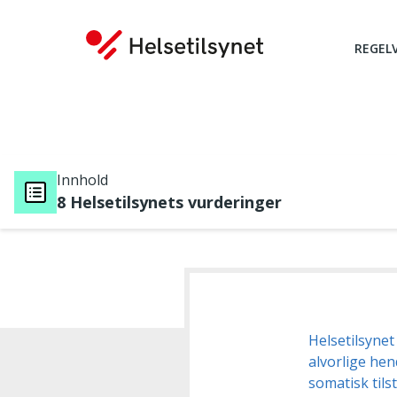
REGEL
Innhold
8 Helsetilsynets vurderinger
Du er her:
Helsetilsynet
alvorlige hen
somatisk tils