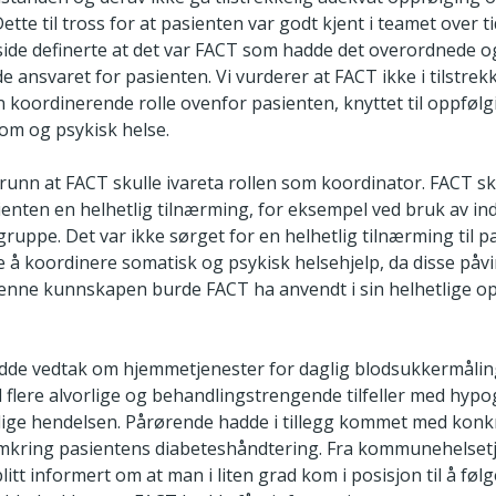
ette til tross for at pasienten var godt kjent i teamet over t
 side definerte at det var FACT som hadde det overordnede o
 ansvaret for pasienten. Vi vurderer at FACT ikke i tilstrek
n koordinerende rolle ovenfor pasienten, knyttet til oppføl
om og psykisk helse.
 grunn at FACT skulle ivareta rollen som koordinator. FACT sk
ienten en helhetlig tilnærming, for eksempel ved bruk av ind
gruppe. Det var ikke sørget for en helhetlig tilnærming til p
 å koordinere somatisk og psykisk helsehjelp, da disse påvi
enne kunnskapen burde FACT ha anvendt i sin helhetlige o
dde vedtak om hjemmetjenester for daglig blodsukkermåli
 flere alvorlige og behandlingstrengende tilfeller med hypo
rlige hendelsen. Pårørende hadde i tillegg kommet med konk
kring pasientens diabeteshåndtering. Fra kommunehelset
itt informert om at man i liten grad kom i posisjon til å føl