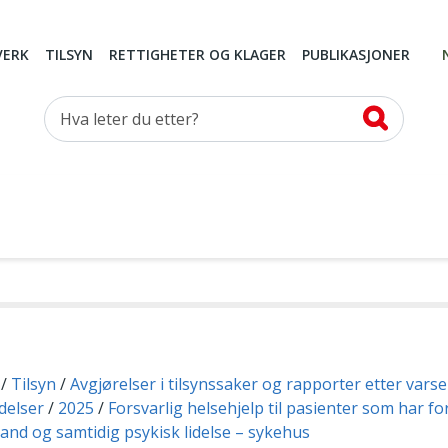
VERK
TILSYN
RETTIGHETER OG KLAGER
PUBLIKASJONER
Hva leter du etter?
Tilsyn
Avgjørelser i tilsynssaker og rapporter etter vars
delser
2025
Forsvarlig helsehjelp til pasienter som har fo
tand og samtidig psykisk lidelse – sykehus