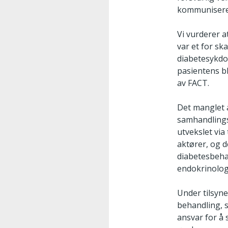
kommuniseres 
Vi vurderer 
var et for sk
diabetesykd
pasientens b
av FACT.
Det manglet 
samhandlings
utvekslet via
aktører, og 
diabetesbehan
endokrinologi
Under tilsyne
behandling, s
ansvar for å