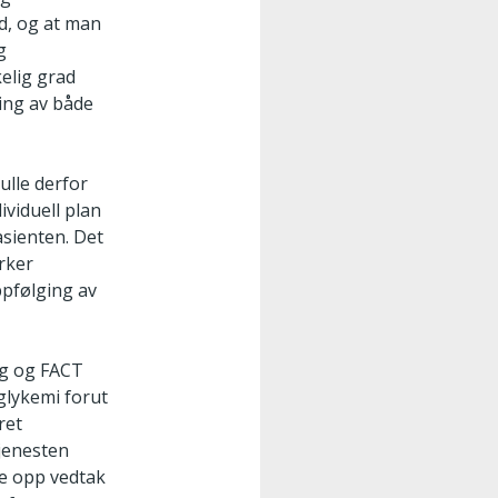
id, og at man
g
kelig grad
ging av både
ulle derfor
ividuell plan
asienten. Det
rker
ppfølging av
ng og FACT
glykemi forut
ret
jenesten
ge opp vedtak