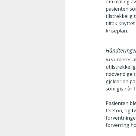
om måling av
pasienten som
tilstrekkelig
tiltak knytte
kriseplan.
Håndteringen
Vi vurderer 
utilstrekkeli
nødvendige ti
gjelder en pa
som gis når 
Pasienten ble
telefon, og f
forventninger
forverring h