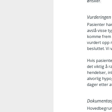
ønsker.
Vurderingen
Pasienter har
avslå visse t
komme frem 
vurdert opp m
besluttet. Vi
Hvis pasiente
det viktig å 
hendelser, i
alvorlig hyp
dager etter a
Dokumentas
Hovedbegrunne