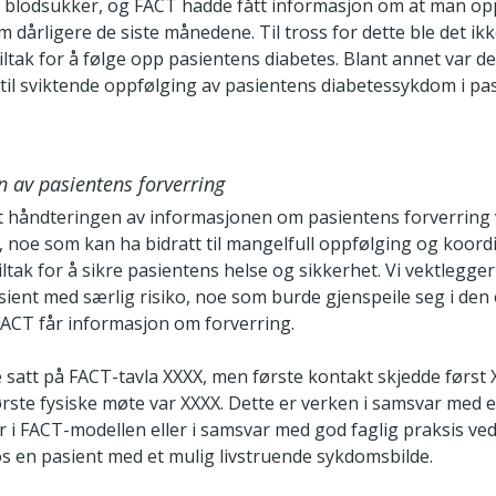
 blodsukker, og FACT hadde fått informasjon om at man op
 dårligere de siste månedene. Til tross for dette ble det ikk
 tiltak for å følge opp pasientens diabetes. Blant annet var d
t til sviktende oppfølging av pasientens diabetessykdom i pa
 av pasientens forverring
at håndteringen av informasjonen om pasientens forverring 
g, noe som kan ha bidratt til mangelfull oppfølging og koord
ltak for å sikre pasientens helse og sikkerhet. Vi vektlegge
sient med særlig risiko, noe som burde gjenspeile seg i den
FACT får informasjon om forverring.
 satt på FACT-tavla XXXX, men første kontakt skjedde først 
ørste fysiske møte var XXXX. Dette er verken i samsvar med 
 i FACT-modellen eller i samsvar med god faglig praksis ved
os en pasient med et mulig livstruende sykdomsbilde.