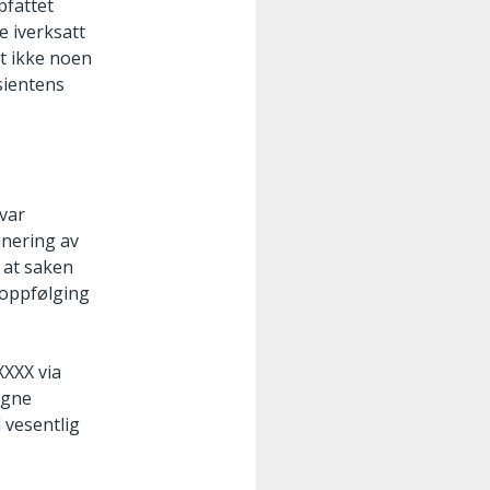
pfattet
e iverksatt
et ikke noen
sientens
var
inering av
r at saken
 oppfølging
XXXX via
egne
 vesentlig