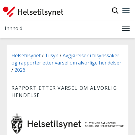
Vis søkef
Nav
Luk
Innhold
Me
Du er her:
Helsetilsynet
Tilsyn
Avgjørelser i tilsynssaker
og rapporter etter varsel om alvorlige hendelser
2026
RAPPORT ETTER VARSEL OM ALVORLIG
HENDELSE