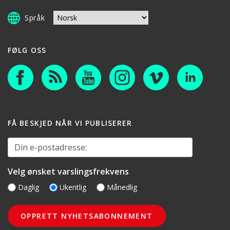
Språk
FØLG OSS
FÅ BESKJED NÅR VI PUBLISERER
Din e-postadresse:
Velg ønsket varslingsfrekvens
Daglig
Ukentlig
Månedlig