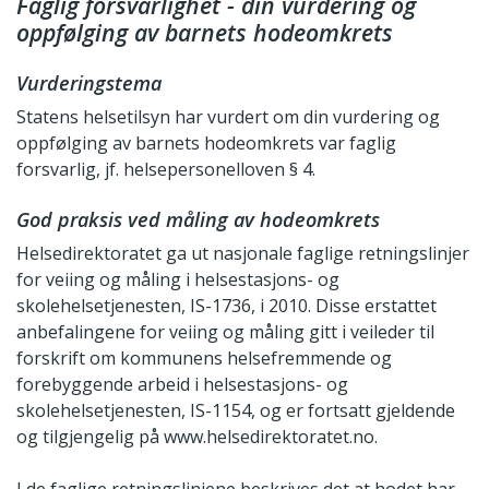
Faglig forsvarlighet - din vurdering og
oppfølging av barnets hodeomkrets
Vurderingstema
Statens helsetilsyn har vurdert om din vurdering og
oppfølging av barnets hodeomkrets var faglig
forsvarlig, jf. helsepersonelloven § 4.
God praksis ved måling av hodeomkrets
Helsedirektoratet ga ut nasjonale faglige retningslinjer
for veiing og måling i helsestasjons- og
skolehelsetjenesten, IS-1736, i 2010. Disse erstattet
anbefalingene for veiing og måling gitt i veileder til
forskrift om kommunens helsefremmende og
forebyggende arbeid i helsestasjons- og
skolehelsetjenesten, IS-1154, og er fortsatt gjeldende
og tilgjengelig på www.helsedirektoratet.no.
I de faglige retningslinjene beskrives det at hodet har