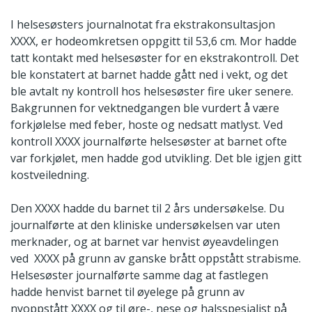
I helsesøsters journalnotat fra ekstrakonsultasjon
XXXX, er hodeomkretsen oppgitt til 53,6 cm. Mor hadde
tatt kontakt med helsesøster for en ekstrakontroll. Det
ble konstatert at barnet hadde gått ned i vekt, og det
ble avtalt ny kontroll hos helsesøster fire uker senere.
Bakgrunnen for vektnedgangen ble vurdert å være
forkjølelse med feber, hoste og nedsatt matlyst. Ved
kontroll XXXX journalførte helsesøster at barnet ofte
var forkjølet, men hadde god utvikling. Det ble igjen gitt
kostveiledning.
Den XXXX hadde du barnet til 2 års undersøkelse. Du
journalførte at den kliniske undersøkelsen var uten
merknader, og at barnet var henvist øyeavdelingen
ved XXXX på grunn av ganske brått oppstått strabisme.
Helsesøster journalførte samme dag at fastlegen
hadde henvist barnet til øyelege på grunn av
nyoppstått XXXX og til øre-, nese og halsspesialist på