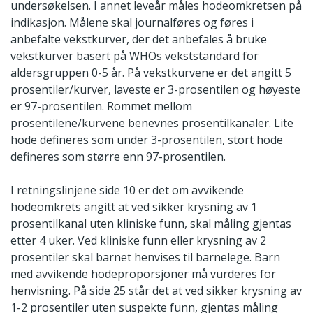
undersøkelsen. I annet leveår måles hodeomkretsen på
indikasjon. Målene skal journalføres og føres i
anbefalte vekstkurver, der det anbefales å bruke
vekstkurver basert på WHOs vekststandard for
aldersgruppen 0-5 år. På vekstkurvene er det angitt 5
prosentiler/kurver, laveste er 3-prosentilen og høyeste
er 97-prosentilen. Rommet mellom
prosentilene/kurvene benevnes prosentilkanaler. Lite
hode defineres som under 3-prosentilen, stort hode
defineres som større enn 97-prosentilen.
I retningslinjene side 10 er det om avvikende
hodeomkrets angitt at ved sikker krysning av 1
prosentilkanal uten kliniske funn, skal måling gjentas
etter 4 uker. Ved kliniske funn eller krysning av 2
prosentiler skal barnet henvises til barnelege. Barn
med avvikende hodeproporsjoner må vurderes for
henvisning. På side 25 står det at ved sikker krysning av
1-2 prosentiler uten suspekte funn, gjentas måling