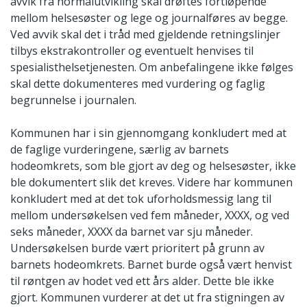
avvik fra normalutvikling skal drøftes fortløpende
mellom helsesøster og lege og journalføres av begge.
Ved avvik skal det i tråd med gjeldende retningslinjer
tilbys ekstrakontroller og eventuelt henvises til
spesialisthelsetjenesten. Om anbefalingene ikke følges
skal dette dokumenteres med vurdering og faglig
begrunnelse i journalen.
Kommunen har i sin gjennomgang konkludert med at
de faglige vurderingene, særlig av barnets
hodeomkrets, som ble gjort av deg og helsesøster, ikke
ble dokumentert slik det kreves. Videre har kommunen
konkludert med at det tok uforholdsmessig lang til
mellom undersøkelsen ved fem måneder, XXXX, og ved
seks måneder, XXXX da barnet var sju måneder.
Undersøkelsen burde vært prioritert på grunn av
barnets hodeomkrets. Barnet burde også vært henvist
til røntgen av hodet ved ett års alder. Dette ble ikke
gjort. Kommunen vurderer at det ut fra stigningen av