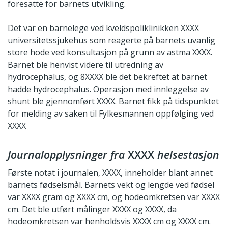
foresatte for barnets utvikling.
Det var en barnelege ved kveldspoliklinikken XXXX
universitetssjukehus som reagerte på barnets uvanlig
store hode ved konsultasjon på grunn av astma XXXX.
Barnet ble henvist videre til utredning av
hydrocephalus, og 8XXXX ble det bekreftet at barnet
hadde hydrocephalus. Operasjon med innleggelse av
shunt ble gjennomført XXXX. Barnet fikk på tidspunktet
for melding av saken til Fylkesmannen oppfølging ved
XXXX
Journalopplysninger fra
XXXX
helsestasjon
Første notat i journalen, XXXX, inneholder blant annet
barnets fødselsmål. Barnets vekt og lengde ved fødsel
var XXXX gram og XXXX cm, og hodeomkretsen var XXXX
cm. Det ble utført målinger XXXX og XXXX, da
hodeomkretsen var henholdsvis XXXX cm og XXXX cm.