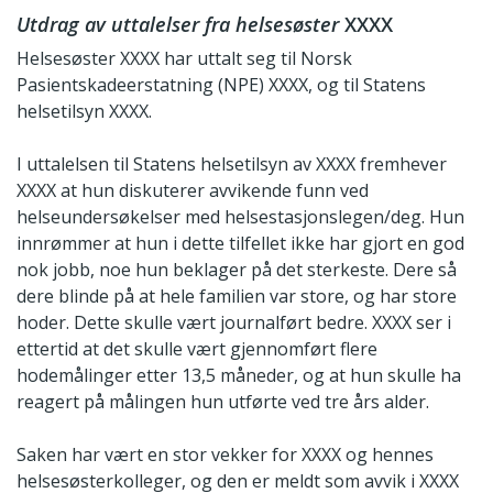
Utdrag av uttalelser fra helsesøster
XXXX
Helsesøster XXXX har uttalt seg til Norsk
Pasientskadeerstatning (NPE) XXXX, og til Statens
helsetilsyn XXXX.
I uttalelsen til Statens helsetilsyn av XXXX fremhever
XXXX at hun diskuterer avvikende funn ved
helseundersøkelser med helsestasjonslegen/deg. Hun
innrømmer at hun i dette tilfellet ikke har gjort en god
nok jobb, noe hun beklager på det sterkeste. Dere så
dere blinde på at hele familien var store, og har store
hoder. Dette skulle vært journalført bedre. XXXX ser i
ettertid at det skulle vært gjennomført flere
hodemålinger etter 13,5 måneder, og at hun skulle ha
reagert på målingen hun utførte ved tre års alder.
Saken har vært en stor vekker for XXXX og hennes
helsesøsterkolleger, og den er meldt som avvik i XXXX