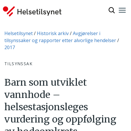
Vis søkef
Nav
Luk
Du er her:
Helsetilsynet
Historisk arkiv
Avgjørelser i
tilsynssaker og rapporter etter alvorlige hendelser
2017
TILSYNSSAK
Barn som utviklet
vannhode –
helsestasjonsleges
vurdering og oppfølging