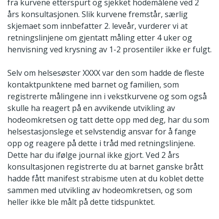
fra kurvene etterspurt og sjekket hodemålene ved 2
års konsultasjonen. Slik kurvene fremstår, særlig
skjemaet som innbefatter 2. leveår, vurderer vi at
retningslinjene om gjentatt måling etter 4 uker og
henvisning ved krysning av 1-2 prosentiler ikke er fulgt.
Selv om helsesøster XXXX var den som hadde de fleste
kontaktpunktene med barnet og familien, som
registrerte målingene inn i vekstkurvene og som også
skulle ha reagert på en avvikende utvikling av
hodeomkretsen og tatt dette opp med deg, har du som
helsestasjonslege et selvstendig ansvar for å fange
opp og reagere på dette i tråd med retningslinjene.
Dette har du ifølge journal ikke gjort. Ved 2 års
konsultasjonen registrerte du at barnet ganske brått
hadde fått manifest strabisme uten at du koblet dette
sammen med utvikling av hodeomkretsen, og som
heller ikke ble målt på dette tidspunktet.