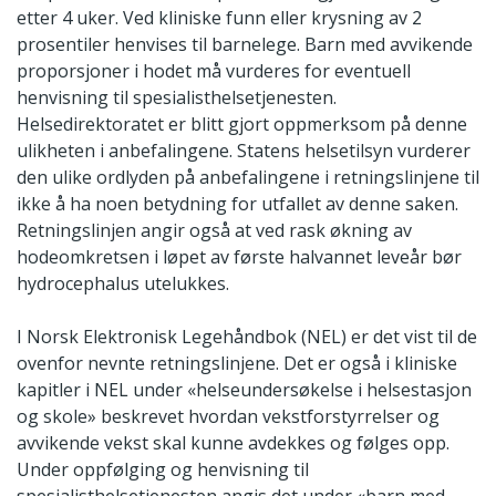
etter 4 uker. Ved kliniske funn eller krysning av 2
prosentiler henvises til barnelege. Barn med avvikende
proporsjoner i hodet må vurderes for eventuell
henvisning til spesialisthelsetjenesten.
Helsedirektoratet er blitt gjort oppmerksom på denne
ulikheten i anbefalingene. Statens helsetilsyn vurderer
den ulike ordlyden på anbefalingene i retningslinjene til
ikke å ha noen betydning for utfallet av denne saken.
Retningslinjen angir også at ved rask økning av
hodeomkretsen i løpet av første halvannet leveår bør
hydrocephalus utelukkes.
I Norsk Elektronisk Legehåndbok (NEL) er det vist til de
ovenfor nevnte retningslinjene. Det er også i kliniske
kapitler i NEL under «helseundersøkelse i helsestasjon
og skole» beskrevet hvordan vekstforstyrrelser og
avvikende vekst skal kunne avdekkes og følges opp.
Under oppfølging og henvisning til
spesialisthelsetjenesten angis det under «barn med