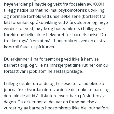
høye verdier på høyde og vekt fra fødselen av. XXXX I
tillegg hadde barnet normal psykomotorisk utvikling
og normale forhold ved undersøkelsene (bortsett fra
lett forsinket språkutvikling ved 2-års alderen og høye
verdier for vekt, høyde og hodeomkrets.) I tillegg var
foreldrene heller ikke bekymret for barnets helse. Du
trekker også frem at målt hodeomkrets ved en ekstra
kontroll flatet ut på kurven.
Du erkjenner å ha forsømt deg ved ikke å henvise
barnet tidlig, og ville ha innskjerpet dine rutiner om du
fortsatt var i jobb som helsestasjonslege.
I tillegg uttaler du at du og helsesøster alltid pleide å
journalføre hvordan dere vurderte det enkelte barn, og
dere pleide alltid å diskutere hvert barn på slutten av
dagen. Du erkjenner at det var en forsømmelse at
vurdering av barnets hodeomkrets ikke ble journalført.