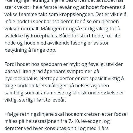
sterk vekst i hele første leveår og at hodet forventes å
vokse i samme takt som kroppslengden. Det er viktig å
måle hodet i spedbarnsalderen for å se om hjernen
vokser normalt. Målingen er også særlig viktig for å
avdekke hydrocephalus. Både for stort hode, for lite
hode og hode med avvikende fasong er av stor
betydning å fange opp.
Fordi hodet hos spedbarn er mykt og føyelig, utvikler
barna i liten grad åpenbare symptomer på
hydrocephalus. Nettopp derfor er det spesielt viktig å
følge hodeomkretsmålinger på helsestasjonen
samtidig som at anamnese og klinisk undersøkelse er
viktig, særlig i første leveår.
I følge retningslinjene skal hodeomkretsen etter fødsel
måles på helsestasjonen fra 7.-10. levedøgn, og
deretter ved hver konsultasjon til og med 1 års