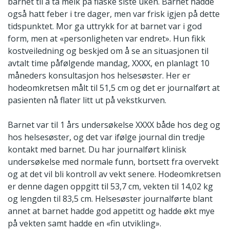
barnet til å ta melk på flaske siste uken. Barnet hadde
også hatt feber i tre dager, men var frisk igjen på dette
tidspunktet. Mor ga uttrykk for at barnet var i god
form, men at «personligheten var endret». Hun fikk
kostveiledning og beskjed om å se an situasjonen til
avtalt time påfølgende mandag, XXXX, en planlagt 10
måneders konsultasjon hos helsesøster. Her er
hodeomkretsen målt til 51,5 cm og det er journalført at
pasienten nå flater litt ut på vekstkurven.
Barnet var til 1 års undersøkelse XXXX både hos deg og
hos helsesøster, og det var ifølge journal din tredje
kontakt med barnet. Du har journalført klinisk
undersøkelse med normale funn, bortsett fra overvekt
og at det vil bli kontroll av vekt senere. Hodeomkretsen
er denne dagen oppgitt til 53,7 cm, vekten til 14,02 kg
og lengden til 83,5 cm. Helsesøster journalførte blant
annet at barnet hadde god appetitt og hadde økt mye
på vekten samt hadde en «fin utvikling».