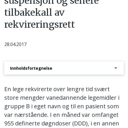
suspensjon og senere
tilbakekall av
rekvireringsrett
28.04.2017
Innholdsfortegnelse
Vedtak om tilbakekall av rekvireringsrett for legemidler i gruppe A og B
En lege rekvirerte over lengre tid svært
store mengder vanedannende legemidler i
gruppe B i eget navn og til en pasient som
var nærstående. I en måned var omfanget
955 definerte døgndoser (DDD), i en annen