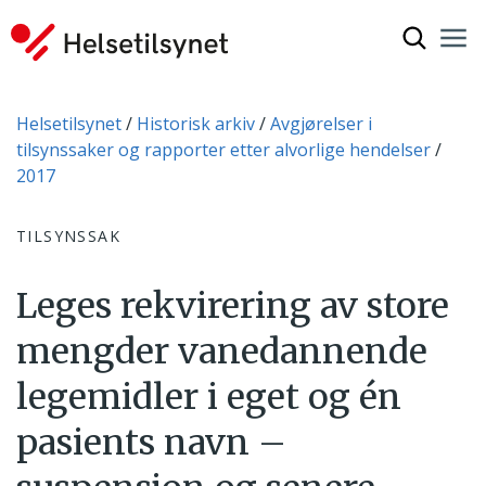
Vis søkef
Nav
Luk
Du er her:
Helsetilsynet
Historisk arkiv
Avgjørelser i
tilsynssaker og rapporter etter alvorlige hendelser
2017
TILSYNSSAK
Leges rekvirering av store
mengder vanedannende
legemidler i eget og én
pasients navn –