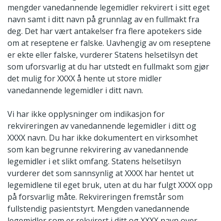
mengder vanedannende legemidler rekvirert i sitt eget
navn samt i ditt navn på grunnlag av en fullmakt fra
deg. Det har vært antakelser fra flere apotekers side
om at reseptene er falske. Uavhengig av om reseptene
er ekte eller falske, vurderer Statens helsetilsyn det
som uforsvarlig at du har utstedt en fullmakt som gjør
det mulig for XXXX å hente ut store midler
vanedannende legemidler i ditt navn.
Vi har ikke opplysninger om indikasjon for
rekvireringen av vanedannende legemidler i ditt og
XXXX navn. Du har ikke dokumentert en virksomhet
som kan begrunne rekvirering av vanedannende
legemidler i et slikt omfang. Statens helsetilsyn
vurderer det som sannsynlig at XXXX har hentet ut
legemidlene til eget bruk, uten at du har fulgt XXXX opp
på forsvarlig måte. Rekvireringen fremstår som
fullstendig pasientstyrt. Mengden vanedannende
legemidler som er rekvirert i ditt og XXXX navn over