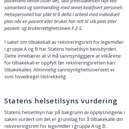
pasientens behov tilsier det, skal yrkesutøvelsen skje ved
samarbeid og samhandling med annet kvalifisert personell.
Helsepersonell har plikt til å delta i arbeid med individuell
plan når en pasient eller bruker har rett til slik plan etter
pasient- og brukerrettighetsloven § 2-5.
I saker om tilbakekall av rekvireringsrett for legemidler
i gruppe A og B har Statens helsetilsyn bevisbyrden.
Dette innebærer at vi må sannsynliggjøre at vilkårene
for tilbakekall er oppfylt før rekvireringsretten kan
tilbakekalles. Alminnelig sannsynlighetsovervekt er
som hovedregel tilstrekkelig.
Statens helsetilsyns vurdering
Statens helsetilsyn har på bakgrunn av opplysningene i
saken vurdert om det er grunnlag for å tilbakekalle din
rekvireringsrett for legemidler i gruppe A og B.