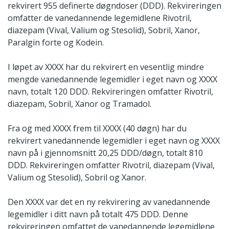
rekvirert 955 definerte døgndoser (DDD). Rekvireringen
omfatter de vanedannende legemidlene Rivotril,
diazepam (Vival, Valium og Stesolid), Sobril, Xanor,
Paralgin forte og Kodein.
I løpet av XXXX har du rekvirert en vesentlig mindre
mengde vanedannende legemidler i eget navn og XXXX
navn, totalt 120 DDD. Rekvireringen omfatter Rivotril,
diazepam, Sobril, Xanor og Tramadol.
Fra og med XXXX frem til XXXX (40 døgn) har du
rekvirert vanedannende legemidler i eget navn og XXXX
navn på i gjennomsnitt 20,25 DDD/døgn, totalt 810
DDD. Rekvireringen omfatter Rivotril, diazepam (Vival,
Valium og Stesolid), Sobril og Xanor.
Den XXXX var det en ny rekvirering av vanedannende
legemidler i ditt navn på totalt 475 DDD. Denne
rekvireringen omfattet de vanedannende legemidlene