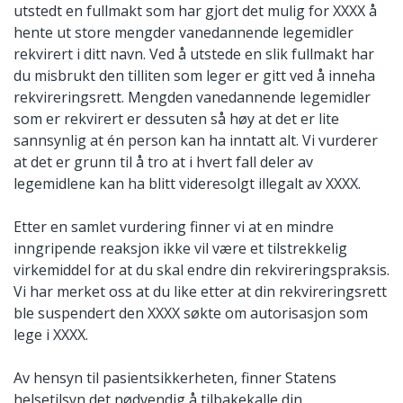
utstedt en fullmakt som har gjort det mulig for XXXX å
hente ut store mengder vanedannende legemidler
rekvirert i ditt navn. Ved å utstede en slik fullmakt har
du misbrukt den tilliten som leger er gitt ved å inneha
rekvireringsrett. Mengden vanedannende legemidler
som er rekvirert er dessuten så høy at det er lite
sannsynlig at én person kan ha inntatt alt. Vi vurderer
at det er grunn til å tro at i hvert fall deler av
legemidlene kan ha blitt videresolgt illegalt av XXXX.
Etter en samlet vurdering finner vi at en mindre
inngripende reaksjon ikke vil være et tilstrekkelig
virkemiddel for at du skal endre din rekvireringspraksis.
Vi har merket oss at du like etter at din rekvireringsrett
ble suspendert den XXXX søkte om autorisasjon som
lege i XXXX.
Av hensyn til pasientsikkerheten, finner Statens
helsetilsyn det nødvendig å tilbakekalle din