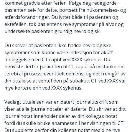
kommet gradvis etter ferien. Ifølge deg redegjorde
pasienten selv for dette, bortsett fra hukommelses- og
atferdsforandringer. Du lyttet både til pasienten og
ektefellen, tok pasientens nye symptomer på alvor og
undersøkte pasienten grundig nevrologisk.
Du skriver at pasienten ikke hadde nevrologiske
symptomer som kunne være indikasjon for akutt
innleggelse med CT caput ved XXXX sykehus. Du
henviste derfor pasienten til CT caput på mistanke om
cerebral prosess, eventuelt demens, og det fremgår av
din uttalelse at ventetiden på subakutt CT ved XXXX var
mye kortere enn ved XXXX sykehus.
Vedlagt uttalelsen var en datert journalutskrift som
viser at alle journalnotater er daterte. Du skriver at ditt
journalnotat inneholder deler av din kollegas notat
fordi du skulle bruke anamnesen i henvisningen til CT.
Du supplerte derfor din kollegas notat med dine nye