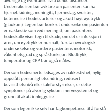
alvorlige og eventuelle livstruende tilstander.
Undersøkelsen bør avklare om pasienten kan ha
hjerneblødning, meningitt, hjerneslag, svulster,
betennelse i hodets arterier og akutt høyt øyetrykk
(glaukom). Legen bør konkret undersøke om pasienten
er nakkestiv som ved meningitt, om pasientens
hodeskalle viser tegn til skade, om det er infeksjon i
ører, om øyetrykk er normalt, foreta nevrologisk
undersøkelse og vurdere pasientens motorikk,
våkenhetsgrad og språkfunksjon. Blodtrykk,
temperatur og CRP bør også måles.
Dersom hodesmerte ledsages av nakkestivhet, nylig
oppstått personlighetsendring, redusert
bevissthetsnivå eller taleforstyrrelser, er dette
symptomer på alvorlig sykdom i nervesystemet og
grunn til akutt innleggelse.
Dersom legen ikke selv har fagkompetanse til å forstå