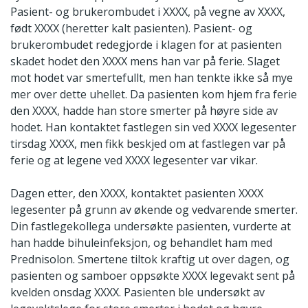
Pasient- og brukerombudet i XXXX, på vegne av XXXX,
født XXXX (heretter kalt pasienten). Pasient- og
brukerombudet redegjorde i klagen for at pasienten
skadet hodet den XXXX mens han var på ferie. Slaget
mot hodet var smertefullt, men han tenkte ikke så mye
mer over dette uhellet. Da pasienten kom hjem fra ferie
den XXXX, hadde han store smerter på høyre side av
hodet. Han kontaktet fastlegen sin ved XXXX legesenter
tirsdag XXXX, men fikk beskjed om at fastlegen var på
ferie og at legene ved XXXX legesenter var vikar.
Dagen etter, den XXXX, kontaktet pasienten XXXX
legesenter på grunn av økende og vedvarende smerter.
Din fastlegekollega undersøkte pasienten, vurderte at
han hadde bihuleinfeksjon, og behandlet ham med
Prednisolon. Smertene tiltok kraftig ut over dagen, og
pasienten og samboer oppsøkte XXXX legevakt sent på
kvelden onsdag XXXX. Pasienten ble undersøkt av