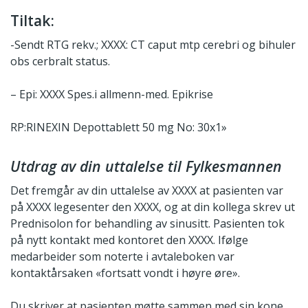
Tiltak
:
-Sendt RTG rekv.; XXXX: CT caput mtp cerebri og bihuler
obs cerbralt status.
– Epi: XXXX Spes.i allmenn-med. Epikrise
RP:RINEXIN Depottablett 50 mg No: 30x1»
Utdrag av din uttalelse til Fylkesmannen
Det fremgår av din uttalelse av XXXX at pasienten var
på XXXX legesenter den XXXX, og at din kollega skrev ut
Prednisolon for behandling av sinusitt. Pasienten tok
på nytt kontakt med kontoret den XXXX. Ifølge
medarbeider som noterte i avtaleboken var
kontaktårsaken «fortsatt vondt i høyre øre».
Du skriver at pasienten møtte sammen med sin kone.