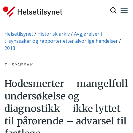
Vis søkef
Nav
Luk
Du er her:
Helsetilsynet
Historisk arkiv
Avgjørelser i
tilsynssaker og rapporter etter alvorlige hendelser
2018
TILSYNSSAK
Hodesmerter – mangelfull
undersøkelse og
diagnostikk – ikke lyttet
til pårørende – advarsel til