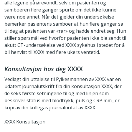
alle legene på ørevondt, selv om pasienten og
samboeren flere ganger spurte om det ikke kunne
være noe annet. Når det gjelder din undersøkelse
bemerker pasientens samboer at hun flere ganger sa
til deg at pasienten var «rar» og hadde endret seg. Hun
stiller spørsmål ved hvorfor pasienten ikke ble sendt til
akutt CT-undersøkelse ved XXXX sykehus i stedet for å
bli henvist til XXXX med flere ukers ventetid.
Konsultasjon hos deg
XXXX
Vedlagt din uttalelse til Fylkesmannen av XXXX var en
udatert journal­utskrift fra din konsultasjon XXXX, der
de seks første setningene til og med linjen som
beskriver status med blodtrykk, puls og CRP mm., er
kopi av din kollegas journalnotat av XXXX:
XXXX Konsultasjon