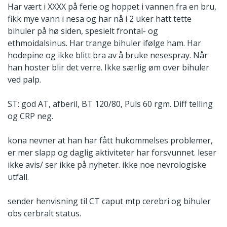
Har vært i XXXX på ferie og hoppet i vannen fra en bru,
fikk mye vann i nesa og har nå i 2 uker hatt tette
bihuler på hø siden, spesielt frontal- og
ethmoidalsinus. Har trange bihuler ifølge ham. Har
hodepine og ikke blitt bra av å bruke nesespray. Når
han hoster blir det verre. Ikke særlig øm over bihuler
ved palp.
ST: god AT, afberil, BT 120/80, Puls 60 rgm. Diff telling
og CRP neg.
kona nevner at han har fått hukommelses problemer,
er mer slapp og daglig aktiviteter har forsvunnet. leser
ikke avis/ ser ikke på nyheter. ikke noe nevrologiske
utfall.
sender henvisning til CT caput mtp cerebri og bihuler
obs cerbralt status.