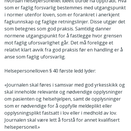
hvordan helsepersonellet ideelt burde ha opptrådt. Hva
som er faglig forsvarlig bestemmes med utgangspunkt
i normer utenfor loven, som er forankret i anerkjent
fagkunnskap og faglige retningslinjer. Disse utgjør det
som betegnes som god praksis. Samtidig danner
normene utgangspunkt for å fastlegge hvor grensen
mot faglig uforsvarlighet går. Det må foreligge et
relativt klart avvik fra god praksis før en handling er å
anse som faglig uforsvarlig.
Helsepersonelloven § 40 første ledd lyder:
«Journalen skal føres i samsvar med god yrkesskikk og
skal inneholde relevante og nødvendige opplysninger
om pasienten og helsehjelpen, samt de opplysninger
som er nødvendige for å oppfylle meldeplikt eller
opplysningsplikt fastsatt i lov eller i medhold av lov.
Journalen skal være lett å forstå for annet kvalifisert
helsepersonell.»