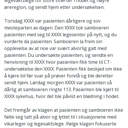
legevaktslege for store smerter i hodet og høyre
øreregion, og sendt hjem etter undersøkelsen.
Torsdag XXXX var pasienten dårligere og sov
mesteparten av dagen. Den XXXX tok samboeren
pasienten med seg til XXXX legesenter på nytt, og du
vurderte da pasienten. Samboeren la frem sin
opplevelse av at noe var svært alvorlig galt med
pasienten. Du undersøkte pasienten, og sendte en
henvisning til XXXX hvor pasienten fikk time til CT-
undersøkelse den XXXX. Pasienten fikk beskjed om ikke
å kjøre bil før svar på prøver forelå og ble deretter
sendt hjem. Lørdag morgen XXXX var pasienten så
dårlig at samboeren ringte 113. Pasienten ble kjørt til
XXXX sykehus, hvor det ble påvist en blødning i hodet.
Det fremgår av klagen at pasienten og samboeren ikke
følte seg tatt på alvor og lyttet til i situasjonene med
vikarleger og legevaktslege. Ifølge klagen fokuserte