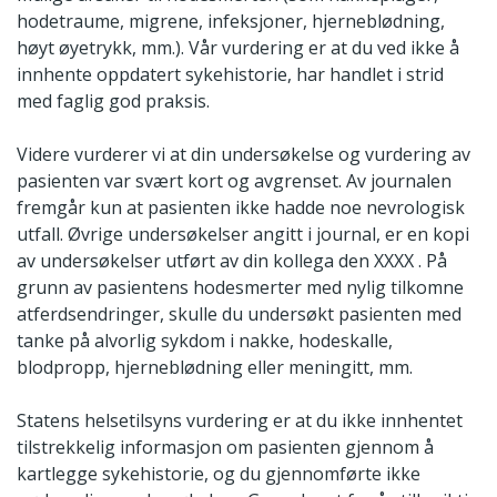
hodetraume, migrene, infeksjoner, hjerneblødning,
høyt øyetrykk, mm.). Vår vurdering er at du ved ikke å
innhente oppdatert syke­historie, har handlet i strid
med faglig god praksis.
Videre vurderer vi at din undersøkelse og vurdering av
pasienten var svært kort og avgrenset. Av journalen
fremgår kun at pasienten ikke hadde noe nevrologisk
utfall. Øvrige undersøkelser angitt i journal, er en kopi
av undersøkelser utført av din kollega den XXXX . På
grunn av pasientens hodesmerter med nylig tilkomne
atferd­sendringer, skulle du undersøkt pasienten med
tanke på alvorlig sykdom i nakke, hodeskalle,
blodpropp, hjerneblødning eller meningitt, mm.
Statens helsetilsyns vurdering er at du ikke innhentet
tilstrekkelig informasjon om pasienten gjennom å
kartlegge sykehistorie, og du gjennomførte ikke