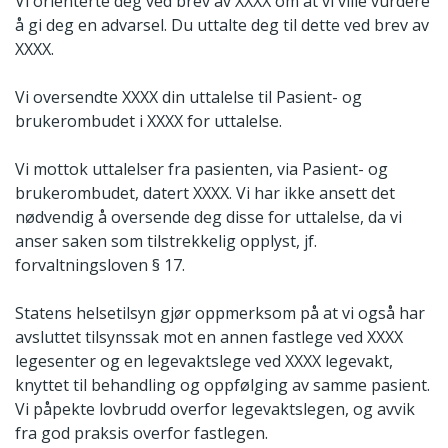
Vi orienterte deg ved brev av XXXX om at vi ville vurdere
å gi deg en advarsel. Du uttalte deg til dette ved brev av
XXXX.
Vi oversendte XXXX din uttalelse til Pasient- og
brukerombudet i XXXX for uttalelse.
Vi mottok uttalelser fra pasienten, via Pasient- og
brukerombudet, datert XXXX. Vi har ikke ansett det
nødvendig å oversende deg disse for uttalelse, da vi
anser saken som tilstrekkelig opplyst, jf.
forvaltningsloven § 17.
Statens helsetilsyn gjør oppmerksom på at vi også har
avsluttet tilsynssak mot en annen fastlege ved XXXX
legesenter og en legevaktslege ved XXXX legevakt,
knyttet til behandling og oppfølging av samme pasient.
Vi påpekte lovbrudd overfor legevaktslegen, og avvik
fra god praksis overfor fastlegen.