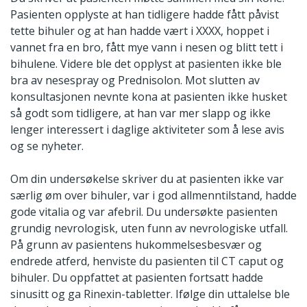
Pasienten opplyste at han tidligere hadde fått påvist
tette bihuler og at han hadde vært i XXXX, hoppet i
vannet fra en bro, fått mye vann i nesen og blitt tett i
bihulene. Videre ble det opplyst at pasienten ikke ble
bra av nesespray og Prednisolon. Mot slutten av
konsultasjonen nevnte kona at pasienten ikke husket
så godt som tidligere, at han var mer slapp og ikke
lenger interessert i daglige aktiviteter som å lese avis
og se nyheter.
Om din undersøkelse skriver du at pasienten ikke var
særlig øm over bihuler, var i god allmenntilstand, hadde
gode vitalia og var afebril. Du undersøkte pasienten
grundig nevrologisk, uten funn av nevrologiske utfall.
På grunn av pasientens hukommelses­besvær og
endrede atferd, henviste du pasienten til CT caput og
bihuler. Du oppfattet at pasienten fortsatt hadde
sinusitt og ga Rinexin-tabletter. Ifølge din uttalelse ble