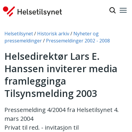
Vis søkef
Nav
Luk
Du er her:
Helsetilsynet
Historisk arkiv
Nyheter og
pressemeldinger
Pressemeldinger 2002 - 2008
Helsedirektør Lars E.
Hanssen inviterer media
framlegginga
Tilsynsmelding 2003
Pressemelding 4/2004 fra Helsetilsynet 4.
mars 2004
Privat til red. - invitasjon til