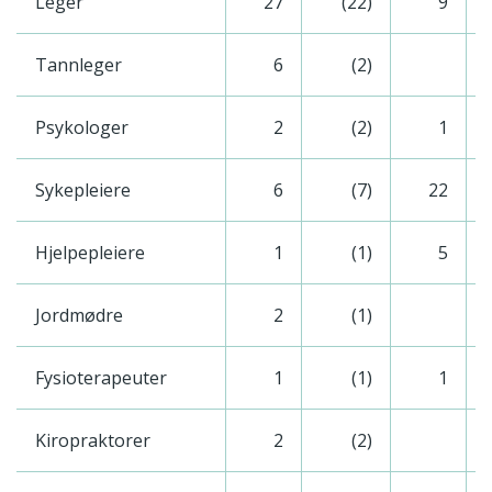
Leger
27
(22)
9
Tannleger
6
(2)
Psykologer
2
(2)
1
Sykepleiere
6
(7)
22
Hjelpepleiere
1
(1)
5
Jordmødre
2
(1)
Fysioterapeuter
1
(1)
1
Kiropraktorer
2
(2)