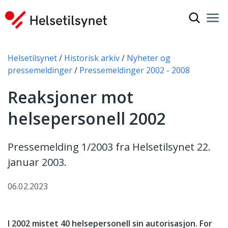
Vis søkef
Nav
Luk
Du er her:
Helsetilsynet
Historisk arkiv
Nyheter og
pressemeldinger
Pressemeldinger 2002 - 2008
Reaksjoner mot
helsepersonell 2002
Pressemelding 1/2003 fra Helsetilsynet 22.
januar 2003.
06.02.2023
I 2002 mistet 40 helsepersonell sin autorisasjon. For