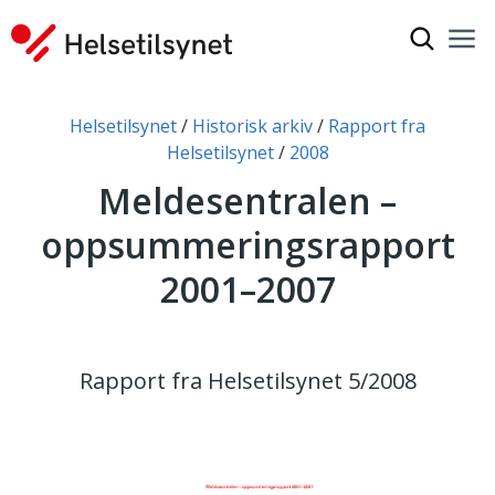
Vis søkef
Nav
Luk
Du er her:
Helsetilsynet
Historisk arkiv
Rapport fra
Helsetilsynet
2008
Meldesentralen –
oppsummeringsrapport
2001–2007
Rapport fra Helsetilsynet 5/2008