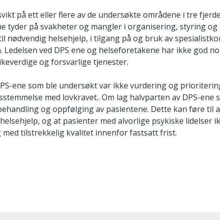
svikt på ett eller flere av de undersøkte områdene i tre fje
ne tyder på svakheter og mangler i organisering, styring og 
t til nødvendig helsehjelp, i tilgang på og bruk av spesialist
. Ledelsen ved DPS ene og helseforetakene har ikke god no
likeverdige og forsvarlige tjenester.
DPS-ene som ble undersøkt var ikke vurdering og prioriteri
ensstemmelse med lovkravet.. Om lag halvparten av DPS-ene sik
behandling og oppfølging av pasientene. Dette kan føre til a
 helsehjelp, og at pasienter med alvorlige psykiske lidelser 
ed tilstrekkelig kvalitet innenfor fastsatt frist.