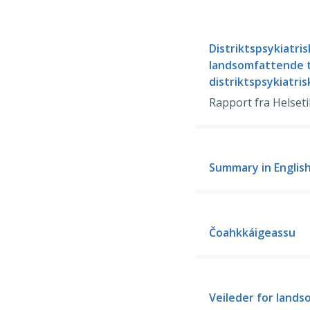
Distriktspsykiatri
landsomfattende t
distriktspsykiatri
Rapport fra Helseti
Summary in Englis
Čoahkkáigeassu
Veileder for lands