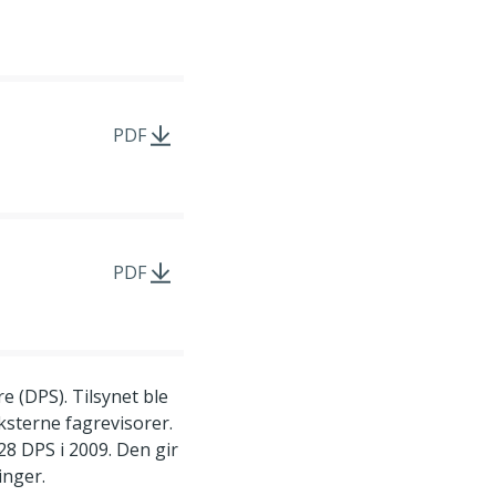
PDF
PDF
re (DPS). Tilsynet ble
ksterne fagrevisorer.
8 DPS i 2009. Den gir
inger.