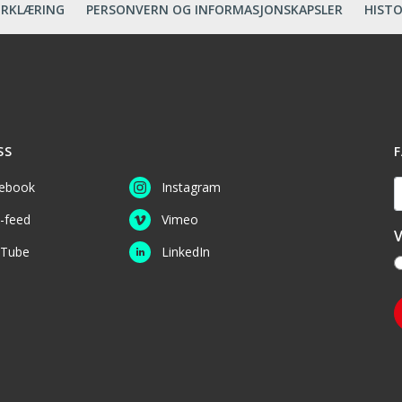
ERKLÆRING
PERSONVERN OG INFORMASJONSKAPSLER
HISTO
SS
F
D
ebook
Instagram
-feed
Vimeo
V
Tube
LinkedIn