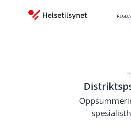
REGEL
Du er her:
H
Distriktsp
Oppsummering
spesialist