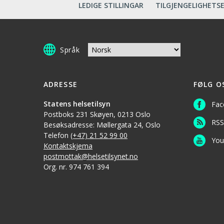
LEDIGE STILLINGAR
TILGJENGELIGHETS
Språk
ADRESSE
FØLG O
Statens helsetilsyn
Fac
Postboks 231 Skøyen, 0213 Oslo
RSS
Besøksadresse: Møllergata 24, Oslo
Telefon
(+47) 21 52 99 00
You
Kontaktskjema
postmottak@helsetilsynet.no
Org. nr. 974 761 394