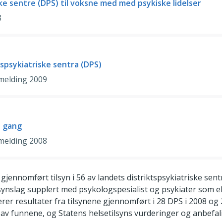
ske sentre (DPS) til voksne med med psykiske lidelser
8
tspsykiatriske sentra (DPS)
smelding 2009
i gang
smelding 2008
 gjennomført tilsyn i 56 av landets distriktspsykiatriske sent
ilsynslag supplert med psykologspesialist og psykiater som e
 resultater fra tilsynene gjennomført i 28 DPS i 2008 og 2
 av funnene, og Statens helsetilsyns vurderinger og anbefal