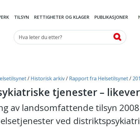
VERK
TILSYN
RETTIGHETER OG KLAGER
PUBLIKASJONER
Hva leter du etter?
elsetilsynet
Historisk arkiv
Rapport fra Helsetilsynet
20
sykiatriske tjenester – likever
 av landsomfattende tilsyn 200
helsetjenester ved distriktspsykiatr