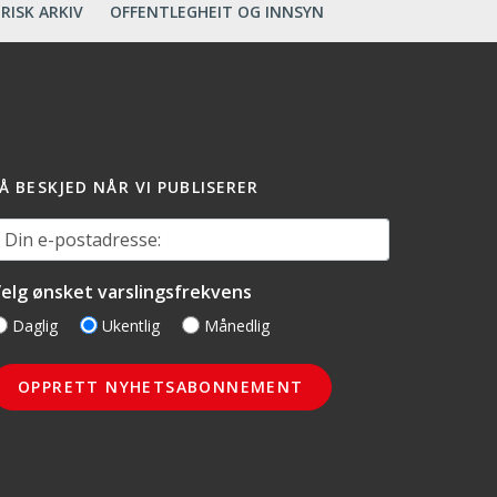
RISK ARKIV
OFFENTLEGHEIT OG INNSYN
Å BESKJED NÅR VI PUBLISERER
in e-postadresse:
elg ønsket varslingsfrekvens
Daglig
Ukentlig
Månedlig