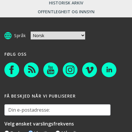
HISTORISK ARKIV
OFFENTLEGHEIT OG INNSYN
Språk
FØLG OSS
FÅ BESKJED NÅR VI PUBLISERER
Din e-postadresse:
Velg ønsket varslingsfrekvens