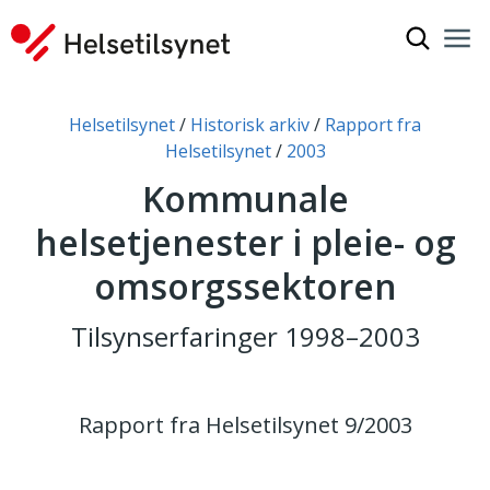
Vis søkef
Nav
Luk
Du er her:
Helsetilsynet
Historisk arkiv
Rapport fra
Helsetilsynet
2003
Kommunale
helsetjenester i pleie- og
omsorgssektoren
Tilsynserfaringer 1998–2003
Rapport fra Helsetilsynet 9/2003