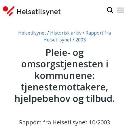
Vis søkef
Nav
Luk
Du er her:
Helsetilsynet
Historisk arkiv
Rapport fra
Helsetilsynet
2003
Pleie- og
omsorgstjenesten i
kommunene:
tjenestemottakere,
hjelpebehov og tilbud.
Rapport fra Helsetilsynet 10/2003