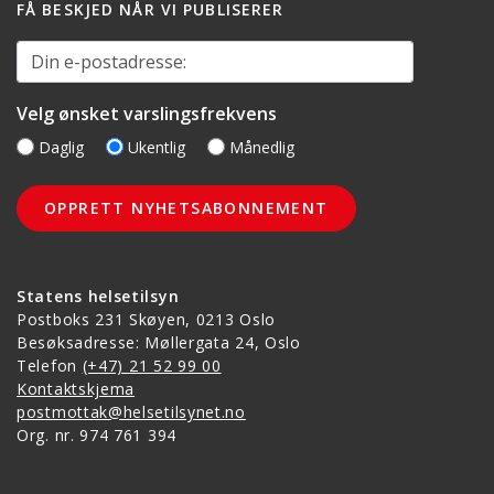
FÅ BESKJED NÅR VI PUBLISERER
Din e-postadresse:
Velg ønsket varslingsfrekvens
Daglig
Ukentlig
Månedlig
Statens helsetilsyn
Postboks 231 Skøyen, 0213 Oslo
Besøksadresse: Møllergata 24, Oslo
Telefon
(+47) 21 52 99 00
Kontaktskjema
postmottak@helsetilsynet.no
Org. nr. 974 761 394