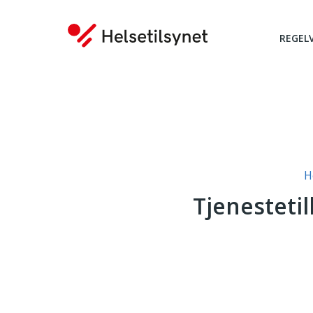
REGEL
Du er her:
H
Tjenestetil