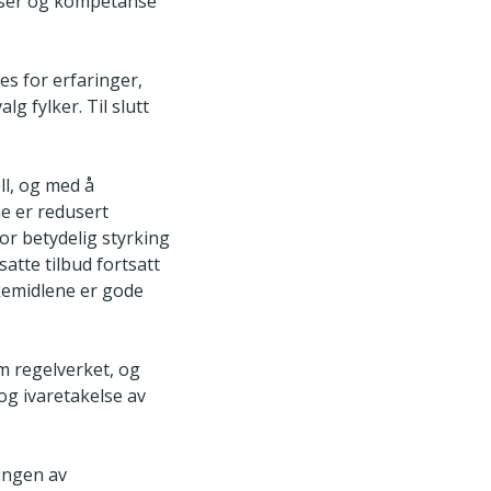
urser og kompetanse
es for erfaringer,
g fylker. Til slutt
l, og med å
ne er redusert
for betydelig styrking
atte tilbud fortsatt
rkemidlene er gode
m regelverket, og
og ivaretakelse av
ingen av