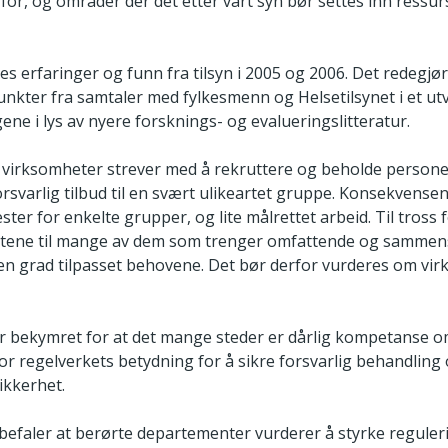
r, og områder der det etter vårt syn bør settes inn ress
s erfaringer og funn fra tilsyn i 2005 og 2006. Det redegjør
kter fra samtaler med fylkesmenn og Helsetilsynet i et utval
gene i lys av nyere forsknings- og evalueringslitteratur.
rksomheter strever med å rekruttere og beholde personel
orsvarlig tilbud til en svært ulikeartet gruppe. Konsekvense
nester for enkelte grupper, og lite målrettet arbeid. Til tross 
nestene til mange av dem som trenger omfattende og sammens
liten grad tilpasset behovene. Det bør derfor vurderes om vi
 bekymret for at det mange steder er dårlig kompetanse o
for regelverkets betydning for å sikre forsvarlig behandling 
ikkerhet.
nbefaler at berørte departementer vurderer å styrke reguler