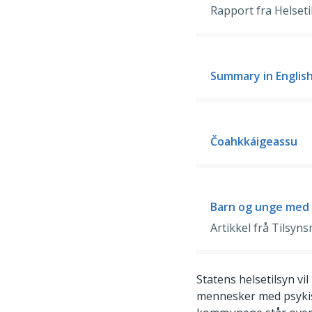
Rapport fra Helseti
Summary in Englis
Čoahkkáigeassu
Barn og unge med p
Artikkel frå Tilsyn
Statens helsetilsyn vi
mennesker med psykiske