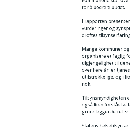
kommunene står overfo
for å bedre tilbudet.
I rapporten presentere
vurderinger og synspun
drøftes tilsynserfarin
Mange kommuner og vi
organisere et faglig f
tilgjengelighet til tje
over flere år, er tje
utilstrekkelige, og i 
nok.
Tilsynsmyndigheten er
også liten forståelse 
grunnleggende rettss
Statens helsetilsyn a