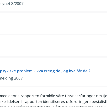
lsynet 8/2007
h
sykiske problem – kva treng dei, og kva får dei?
smelding 2007
l med denne rapporten formidle våre tilsynserfaringer om tje
 lidelser. I rapporten identifiseres utfordringer spesialis