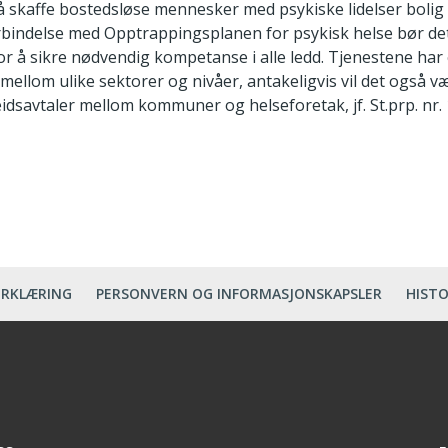
å skaffe bostedsløse mennesker med psykiske lidelser boli
forbindelse med Opptrappingsplanen for psykisk helse bør de
or å sikre nødvendig kompetanse i alle ledd. Tjenestene har
mellom ulike sektorer og nivåer, antakeligvis vil det også 
dsavtaler mellom kommuner og helseforetak, jf. St.prp. nr.
ERKLÆRING
PERSONVERN OG INFORMASJONSKAPSLER
HISTO