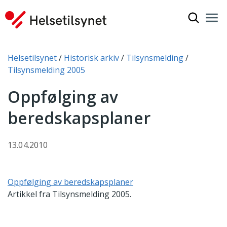
Vis søkef
Nav
Luk
Du er her:
Helsetilsynet
Historisk arkiv
Tilsynsmelding
Tilsynsmelding 2005
Oppfølging av
beredskapsplaner
13.04.2010
Oppfølging av beredskapsplaner
Artikkel fra Tilsynsmelding 2005.