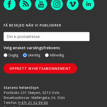
FÅ BESKJED NÅR VI PUBLISERER
Din e-postadresse:
Velg ønsket varslingsfrekvens
Daglig
Ukentlig
Månedlig
Statens helsetilsyn
Postboks 231 Skøyen, 0213 Oslo
Besøksadresse: Møllergata 24, Oslo
Telefon
(+47) 21 52 99 00