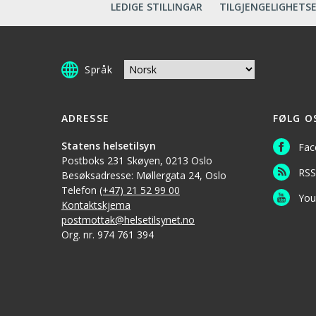
LEDIGE STILLINGAR
TILGJENGELIGHETS
Språk
ADRESSE
FØLG O
Statens helsetilsyn
Fac
Postboks 231 Skøyen, 0213 Oslo
RSS
Besøksadresse: Møllergata 24, Oslo
Telefon
(+47) 21 52 99 00
You
Kontaktskjema
postmottak@helsetilsynet.no
Org. nr. 974 761 394