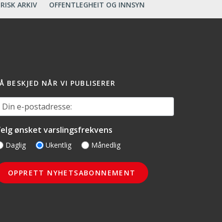
RISK ARKIV
OFFENTLEGHEIT OG INNSYN
Å BESKJED NÅR VI PUBLISERER
in e-postadresse:
elg ønsket varslingsfrekvens
Daglig
Ukentlig
Månedlig