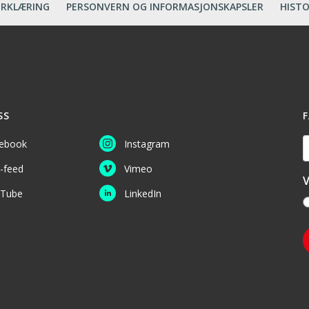
ERKLÆRING
PERSONVERN OG INFORMASJONSKAPSLER
HISTO
SS
F
D
ebook
Instagram
-feed
Vimeo
V
Tube
LinkedIn