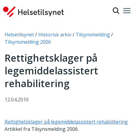
Vis søkef
Nav
Luk
Du er her:
Helsetilsynet
Historisk arkiv
Tilsynsmelding
Tilsynsmelding 2006
Rettighetsklager på
legemiddelassistert
rehabilitering
12.04.2010
Rettighetsklager på legemiddelassistert rehabilitering
Artikkel fra Tilsynsmelding 2006.