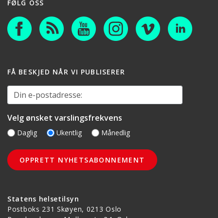
FØLG OSS
FÅ BESKJED NÅR VI PUBLISERER
Din e-postadresse:
Velg ønsket varslingsfrekvens
Daglig
Ukentlig
Månedlig
Statens helsetilsyn
Postboks 231 Skøyen, 0213 Oslo