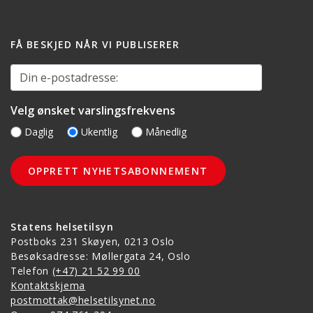
FÅ BESKJED NÅR VI PUBLISERER
Din e-postadresse:
Velg ønsket varslingsfrekvens
Daglig
Ukentlig
Månedlig
Statens helsetilsyn
Postboks 231 Skøyen, 0213 Oslo
Besøksadresse: Møllergata 24, Oslo
Telefon
(+47) 21 52 99 00
Kontaktskjema
postmottak@helsetilsynet.no