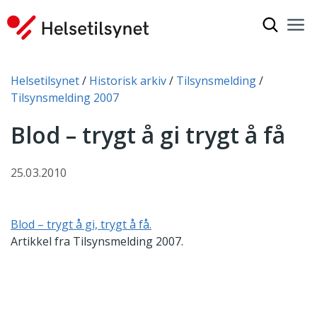
Vis søkef
Nav
Luk
Du er her:
Helsetilsynet
Historisk arkiv
Tilsynsmelding
Tilsynsmelding 2007
Blod – trygt å gi trygt å få
25.03.2010
Blod – trygt å gi, trygt å få.
Artikkel fra Tilsynsmelding 2007.