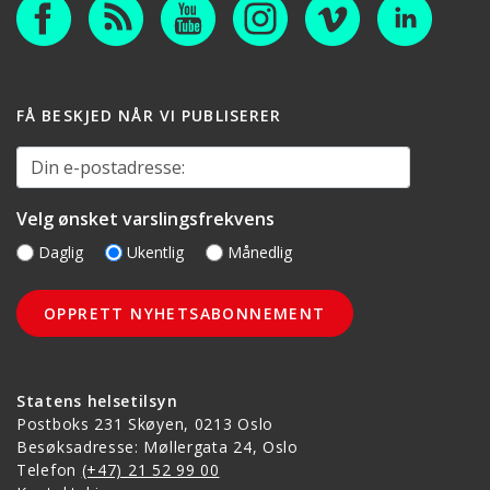
FÅ BESKJED NÅR VI PUBLISERER
Din e-postadresse:
Velg ønsket varslingsfrekvens
Daglig
Ukentlig
Månedlig
Statens helsetilsyn
Postboks 231 Skøyen, 0213 Oslo
Besøksadresse: Møllergata 24, Oslo
Telefon
(+47) 21 52 99 00