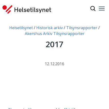
Vis søkef
Nav
Luk
Du er her:
Helsetilsynet
Historisk arkiv
Tilsynsrapporter
Akershus Arkiv Tilsynsrapporter
2017
12.12.2016