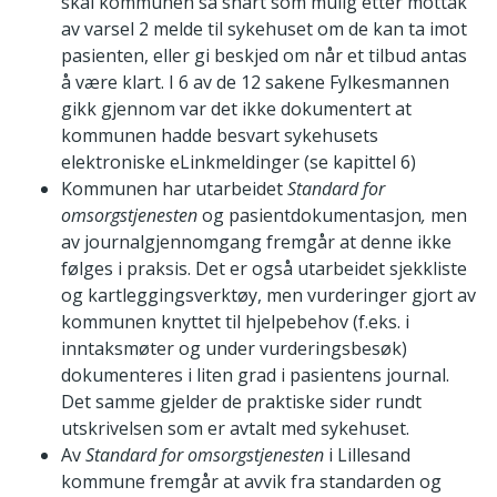
skal kommunen så snart som mulig etter mottak
av varsel 2 melde til sykehuset om de kan ta imot
pasienten, eller gi beskjed om når et tilbud antas
å være klart. I 6 av de 12 sakene Fylkesmannen
gikk gjennom var det ikke dokumentert at
kommunen hadde besvart sykehusets
elektroniske eLinkmeldinger (se kapittel 6)
Kommunen har utarbeidet
Standard for
omsorgstjenesten
og pasientdokumentasjon
,
men
av journalgjennomgang fremgår at denne ikke
følges i praksis. Det er også utarbeidet sjekkliste
og kartleggingsverktøy, men vurderinger gjort av
kommunen knyttet til hjelpebehov (f.eks. i
inntaksmøter og under vurderingsbesøk)
dokumenteres i liten grad i pasientens journal.
Det samme gjelder de praktiske sider rundt
utskrivelsen som er avtalt med sykehuset.
Av
Standard for omsorgstjenesten
i Lillesand
kommune fremgår at avvik fra standarden og