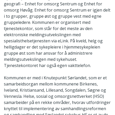
geografi – Enhet for omsorg Sentrum og Enhet for
omsorg Høvåg. Enhet for omsorg Sentrum er igjen delt
i to grupper, gruppe øst og gruppe vest med egne
gruppeledere. Kommunen er organisert med
tjenestekontor, som står for det meste av den
elektroniske meldingsutvekslingen med
spesialisthelsetjenesten via eLink. På kveld, helg og
helligdager er det sykepleiere i hjemmesykepleien
gruppe øst som har ansvar for å administrere
meldingsutvekslingen med sykehuset.
Tjenestekontoret har også egen vakttelefon.
Kommunen er med i Knutepunkt Sørlandet, som er et
samarbeidsorgan mellom kommunene Birkenes,
Iveland, Kristiansand, Lillesand, Songdalen, Søgne og
Vennesla. Helse, sosial og omsorgsnettverket (HSO)
samarbeider på en rekke områder, hvorav utfordringer
knyttet til implementering av samhandlingsreformen
og samhandling med Sørlandet sykehus HF er et av de