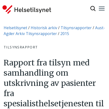
Vis søkef
Nav
Luk
Du er her:
Helsetilsynet
Historisk arkiv
Tilsynsrapporter
Aust-
Agder Arkiv Tilsynsrapporter
2015
TILSYNSRAPPORT
Rapport fra tilsyn med
samhandling om
utskrivning av pasienter
fra
spesialisthelsetjenesten til