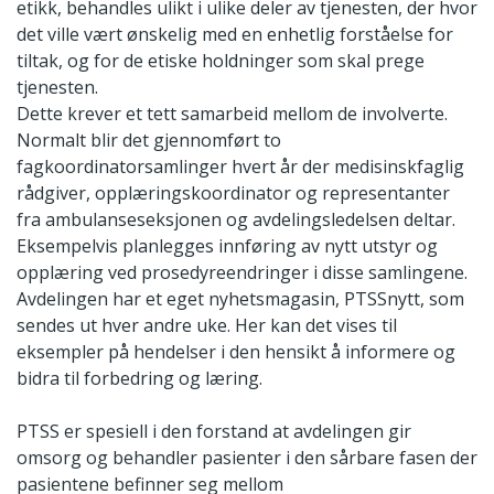
etikk, behandles ulikt i ulike deler av tjenesten, der hvor
det ville vært ønskelig med en enhetlig forståelse for
tiltak, og for de etiske holdninger som skal prege
tjenesten.
Dette krever et tett samarbeid mellom de involverte.
Normalt blir det gjennomført to
fagkoordinatorsamlinger hvert år der medisinskfaglig
rådgiver, opplæringskoordinator og representanter
fra ambulanseseksjonen og avdelingsledelsen deltar.
Eksempelvis planlegges innføring av nytt utstyr og
opplæring ved prosedyreendringer i disse samlingene.
Avdelingen har et eget nyhetsmagasin, PTSSnytt, som
sendes ut hver andre uke. Her kan det vises til
eksempler på hendelser i den hensikt å informere og
bidra til forbedring og læring.
PTSS er spesiell i den forstand at avdelingen gir
omsorg og behandler pasienter i den sårbare fasen der
pasientene befinner seg mellom