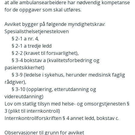
at alle ambulansearbeidere har nødvendig kompetanse
for de oppgaver som skal utføres.
Avviket bygger på følgende myndighetskrav:
Spesialisthelsetjenesteloven
§ 2-1 a nr. 4,
§ 2-1 a tredje ledd
§ 2-2 (kravet til forsvarlighet),
§ 3-4 bokstav a (kvalitetsforbedring og
pasientsikkerhet)
§ 3-9 (ledelse i sykehus, herunder medisinsk faglig
rådgiver),
§ 3-10 (opplæring, etterutdanning og
videreutdanning)
Lov om statlig tilsyn med helse- og omsorgstjenesten §
3 (plikt til internkontroll)
Internkontrollforskriften § 4 annet ledd, bokstav c.
Observasjoner til grunn for avviket