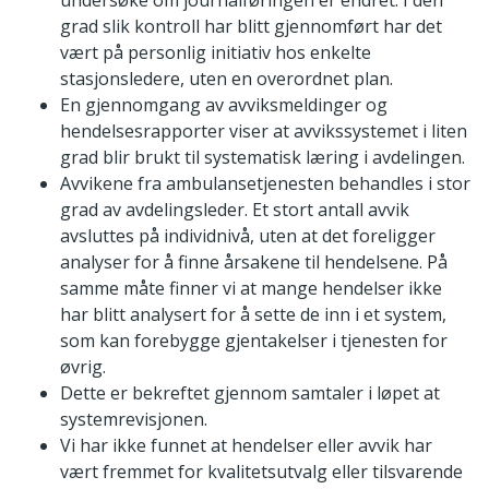
undersøke om journalføringen er endret. I den
grad slik kontroll har blitt gjennomført har det
vært på personlig initiativ hos enkelte
stasjonsledere, uten en overordnet plan.
En gjennomgang av avviksmeldinger og
hendelsesrapporter viser at avvikssystemet i liten
grad blir brukt til systematisk læring i avdelingen.
Avvikene fra ambulansetjenesten behandles i stor
grad av avdelingsleder. Et stort antall avvik
avsluttes på individnivå, uten at det foreligger
analyser for å finne årsakene til hendelsene. På
samme måte finner vi at mange hendelser ikke
har blitt analysert for å sette de inn i et system,
som kan forebygge gjentakelser i tjenesten for
øvrig.
Dette er bekreftet gjennom samtaler i løpet at
systemrevisjonen.
Vi har ikke funnet at hendelser eller avvik har
vært fremmet for kvalitetsutvalg eller tilsvarende