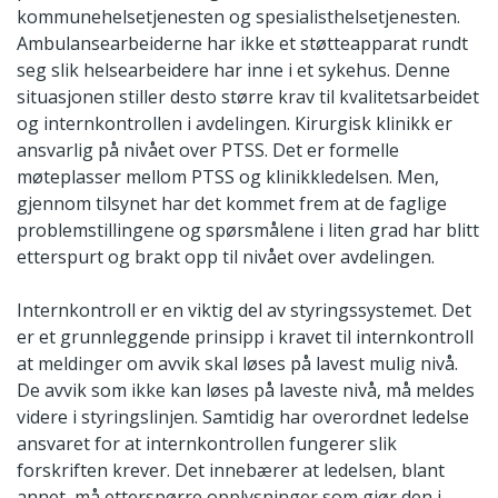
kommunehelsetjenesten og spesialisthelsetjenesten.
Ambulansearbeiderne har ikke et støtteapparat rundt
seg slik helsearbeidere har inne i et sykehus. Denne
situasjonen stiller desto større krav til kvalitetsarbeidet
og internkontrollen i avdelingen. Kirurgisk klinikk er
ansvarlig på nivået over PTSS. Det er formelle
møteplasser mellom PTSS og klinikkledelsen. Men,
gjennom tilsynet har det kommet frem at de faglige
problemstillingene og spørsmålene i liten grad har blitt
etterspurt og brakt opp til nivået over avdelingen.
Internkontroll er en viktig del av styringssystemet. Det
er et grunnleggende prinsipp i kravet til internkontroll
at meldinger om avvik skal løses på lavest mulig nivå.
De avvik som ikke kan løses på laveste nivå, må meldes
videre i styringslinjen. Samtidig har overordnet ledelse
ansvaret for at internkontrollen fungerer slik
forskriften krever. Det innebærer at ledelsen, blant
annet, må etterspørre opplysninger som gjør den i