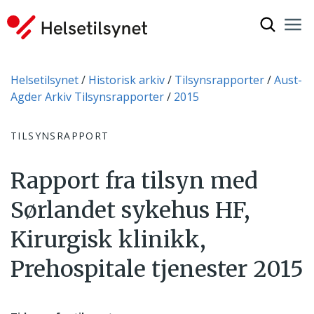
Vis søkef
Nav
Luk
Du er her:
Helsetilsynet
Historisk arkiv
Tilsynsrapporter
Aust-
Agder Arkiv Tilsynsrapporter
2015
TILSYNSRAPPORT
Rapport fra tilsyn med
Sørlandet sykehus HF,
Kirurgisk klinikk,
Prehospitale tjenester 2015