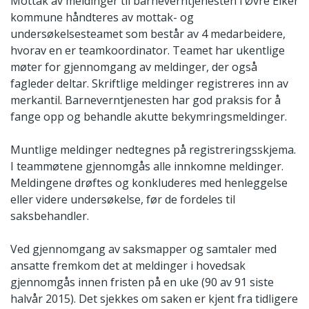
Mottak av meldinger til barneverntjenesten i Øvre Eiker
kommune håndteres av mottak- og
undersøkelsesteamet som består av 4 medarbeidere,
hvorav en er teamkoordinator. Teamet har ukentlige
møter for gjennomgang av meldinger, der også
fagleder deltar. Skriftlige meldinger registreres inn av
merkantil. Barneverntjenesten har god praksis for å
fange opp og behandle akutte bekymringsmeldinger.
Muntlige meldinger nedtegnes på registreringsskjema.
I teammøtene gjennomgås alle innkomne meldinger.
Meldingene drøftes og konkluderes med henleggelse
eller videre undersøkelse, før de fordeles til
saksbehandler.
Ved gjennomgang av saksmapper og samtaler med
ansatte fremkom det at meldinger i hovedsak
gjennomgås innen fristen på en uke (90 av 91 siste
halvår 2015). Det sjekkes om saken er kjent fra tidligere