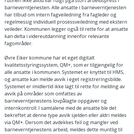
rutinen ikke alltid var fulgt pga stort arbeidspress i
barneverntjenesten. Alle ansatte i barneverntjenesten
har tilbud om intern fagveiledning fra fagleder og
regelmessig individuell prosessveiledning med ekstern
veileder. Kommunen legger også til rette for at ansatte
kan delta i videreutdanning innenfor relevante
fagområder.
Øvre Eiker kommune har et eget digitalt
kvalitetsstyringssystem, QM+, som er tilgjengelig for
alle ansatte i kommunen. Systemet er knyttet til HMS,
og ansatte kan melde avvik i eget registreringsbilde.
Systemet er imidlertid ikke lagt til rette for melding av
avvik på områder som omfattes av
barneverntjenestens lovpålagte oppgaver og
internkontroll. I samtalene med de ansatte ble det
bekreftet at denne type avvik sjelden eller aldri meldes
via QM+. Dersom det avdekkes feil og mangler ved
barneverntjenestens arbeid, meldes dette muntlig til