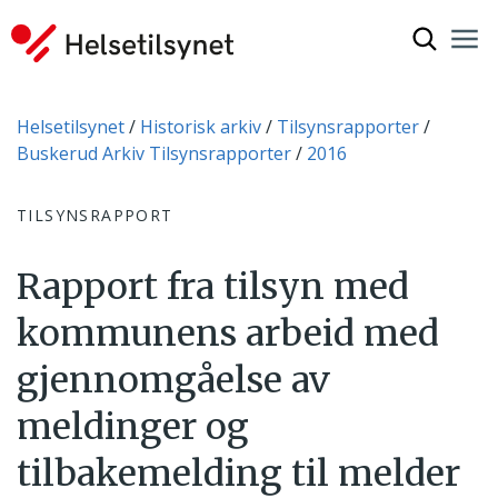
Vis søkef
Nav
Luk
Du er her:
Helsetilsynet
Historisk arkiv
Tilsynsrapporter
Buskerud Arkiv Tilsynsrapporter
2016
TILSYNSRAPPORT
Rapport fra tilsyn med
kommunens arbeid med
gjennomgåelse av
meldinger og
tilbakemelding til melder