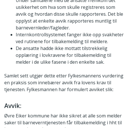
Under samtalene med de ansatte fremkom det
usikkerhet om hva som skulle registreres som
avvik og hvordan disse skulle rapporteres. Det ble
opplyst at enkelte avvik rapporteres muntlig til
barnevernleder/fagleder.
Internkontrollsystemet fanger ikke opp svakheter
ved rutinene for tilbakemelding til meldere.
De ansatte hadde ikke mottatt tilstrekkelig
opplæring i lovkravene for tilbakemelding til
melder i de ulike fasene i den enkelte sak.
Samlet sett utgjør dette etter Fylkesmannens vurdering
en praksis som innebærer avvik fra lovens krav til
tjenesten. Fylkesmannen har formulert avviket slik:
Avvik:
Øvre Eiker kommune har ikke sikret at alle som melder
saker til barneverntjenesten får tilbakemelding i hht til