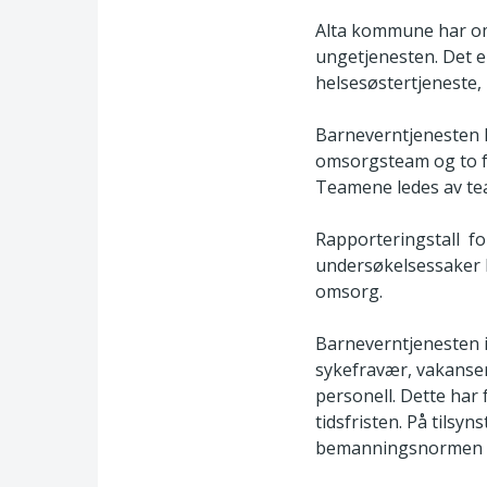
Alta kommune har om
ungetjenesten. Det er
helsesøstertjeneste,
Barneverntjenesten h
omsorgsteam og to f
Teamene ledes av te
Rapporteringstall fo
undersøkelsessaker b
omsorg.
Barneverntjenesten i
sykefravær, vakanser
personell. Dette har 
tidsfristen. På tilsy
bemanningsnormen på 1