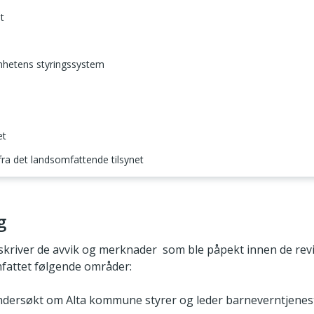
t
omhetens styringssystem
et
 fra det landsomfattende tilsynet
g
kriver de avvik og merknader som ble påpekt innen de rev
fattet følgende områder:
dersøkt om Alta kommune styrer og leder barneverntjenest