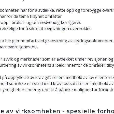
irksomheten har for å avdekke, rette opp og forebygge overt
nenfor de tema tilsynet omfatter
s opp i praksis og om nødvendig korrigeres
strekkelige for å sikre at lovgivningen overholdes
Alta ble gjennomført ved granskning av styringsdokumenter
 barneverntjenesten.
 avvik og merknader som er avdekket under revisjonen og 
svurdering av virksomhetens arbeid innenfor de områder tilsy
på oppfyllelse av krav gitt i eller i medhold av lov eller forsk
hold som ikke er i strid med krav fastsatt i eller i medhold av 
myndigheten finner grunn til å påpeke mulighet for forbedr
se av virksomheten - spesielle forh