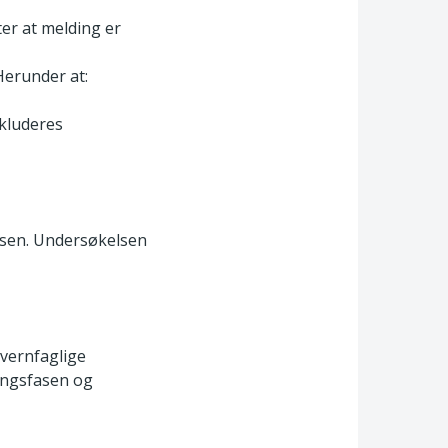
ter at melding er
Herunder at:
nkluderes
sessen. Undersøkelsen
vernfaglige
ingsfasen og