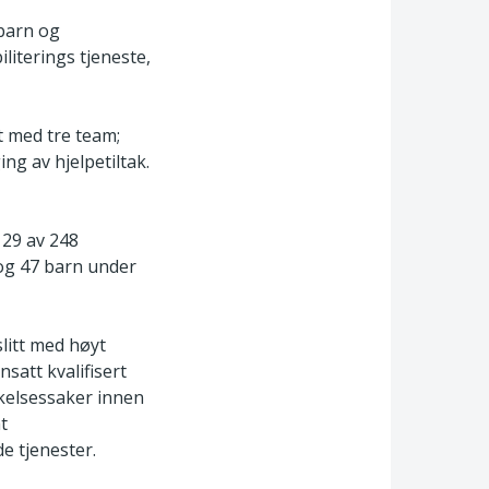
barn og
iterings­ tjeneste,
t med tre team;
g av hjelpetiltak.
129 av 248
 og 47 barn under
litt med høyt
satt kvalifisert
økelsessaker innen
t
de tjenester.