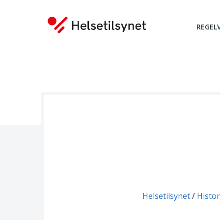
REGEL
Du er her:
Helsetilsynet
Histor