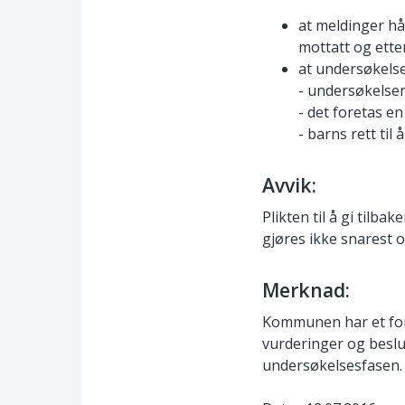
at meldinger hån
mottatt og ette
at undersøkelse
- undersøkelsen 
- det foretas e
- barns rett til 
Avvik:
Plikten til å gi tilba
gjøres ikke snarest o
Merknad:
Kommunen har et for
vurderinger og besl
undersøkelsesfasen.