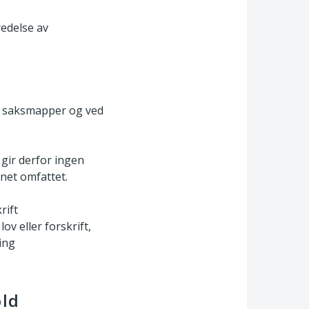
redelse av
, saksmapper og ved
gir derfor ingen
net omfattet.
rift
lov eller forskrift,
ing
old