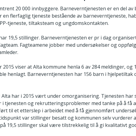
trent 20 000 innbyggere. Barneverntjenesten er en del av 
 en flerfaglig tjeneste bestående av barneverntjeneste, habil
 PP-tjeneste, tiltaksteam og ungdomskontakten.
ar 19,5 stillinger. Barneverntjenesten er pr i dag organiser
agteam. Fagteamene jobber med undersøkelser og oppfølgin
amleder.
r 2015 viser at Alta kommune henla 6 av 284 meldinger, og 
le henlagt. Barneverntjenesten har 156 barn i hjelpetiltak
 Alta har i 2015 vært under omorganisering. Tjenesten har s
 i tjenesten og rekrutteringsproblemer med tanke på å få an
ført til et etterslep i arbeidet med å få gjennomført unders
nstidspunkt var stillinger besatt og kommunen selv vurderer a
9,5 stillinger skal være tilstrekkelig til å gi kvalitativt go