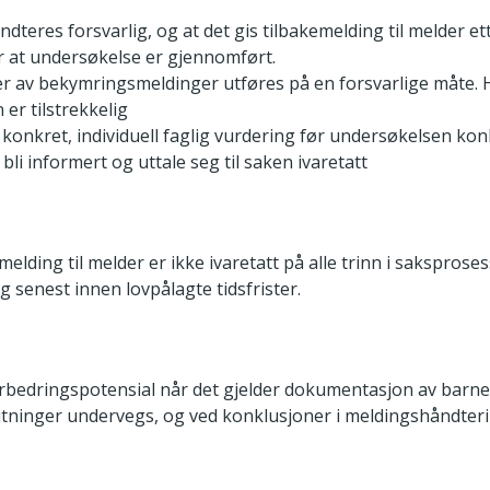
dteres forsvarlig, og at det gis tilbakemelding til melder et
r at undersøkelse er gjennomført.
r av bekymringsmeldinger utføres på en forsvarlige måte. 
er tilstrekkelig
n konkret, individuell faglig vurdering før undersøkelsen ko
å bli informert og uttale seg til saken ivaretatt
kemelding til melder er ikke ivaretatt på alle trinn i sakspro
g senest innen lovpålagte tidsfrister.
bedringspotensial når det gjelder dokumentasjon av barne
utninger undervegs, og ved konklusjoner i meldingshåndter