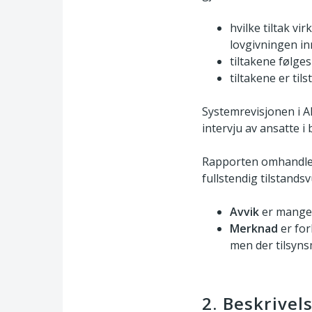
hvilke tiltak v
lovgivningen in
tiltakene følge
tiltakene er til
Systemrevisjonen i 
intervju av ansatte i
Rapporten omhandler
fullstendig tilstand
Avvik
er mangel 
Merknad
er for
men der tilsyns
2. Beskrivel