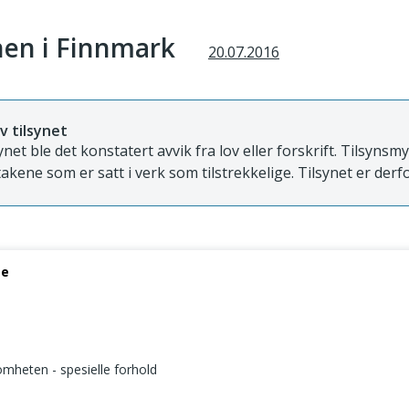
en i Finnmark
20.07.2016
v tilsynet
ynet ble det konstatert avvik fra lov eller forskrift. Tilsyns
takene som er satt i verk som tilstrekkelige. Tilsynet er derfo
se
somheten - spesielle forhold