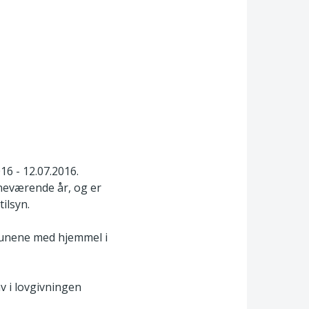
16 - 12.07.2016.
neværende år, og er
ilsyn.
munene med hjemmel i
v i lovgivningen