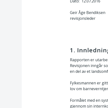
Dato: 12.07.2016
Geir Åge Bendiksen
revisjonsleder
1. Innlednin
Rapporten er utarbei
Revisjonen inngår so
en del av et landsomf
Fylkesmannen er gitt
lov om barneverntjene
Formålet med en syst
gjennom sin internko