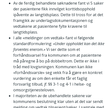
Av de ferdig behandlete søknadene fant vi 5 saker
der pasientene fikk innvilget korttidsopphold
ipåvente av langtidsplass. Dette til tross for at det
framgikk av underlagsdokumentasjonen og
vedtakene at pasientene fylte kravene til
langtidsplass.
I alle «meldinger om vedtak» fant vi følgende
standardformulering:
«Under oppholdet kan det ikke
forventes enerom.»
Vi ser dette som et
forhåndsvarsel fra kommunen om at pasientene
må påregne å bo på dobbeltrom. Dette er ikke i
tråd med lovgivningen. Kommunen kan ikke
«forhåndsvarsle» seg vekk fra å gjøre en konkret
vurdering av om den enkelte får et faglig
forsvarlig tilbud, jf. §§ 3-1 og 4-1 i helse- og
omsorgstjeneste­loven.
I majoriteten av de ubehandlete sakene var
kommunens beslutning klar uten at det var sendt
melding om vedtak tilpasient/søker. I samtale med