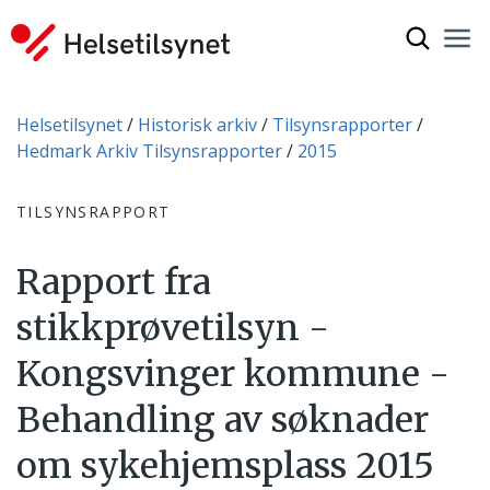
Vis søkef
Nav
Luk
Du er her:
Helsetilsynet
Historisk arkiv
Tilsynsrapporter
Hedmark Arkiv Tilsynsrapporter
2015
TILSYNSRAPPORT
Rapport fra
stikkprøvetilsyn -
Kongsvinger kommune -
Behandling av søknader
om sykehjemsplass 2015