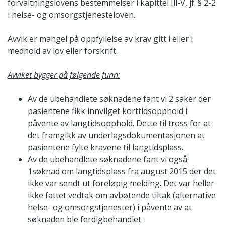
forvaltningslovens bestemmelser i kapittel Ill-V, jf. § 2-2
i helse- og omsorgstjenesteloven.
Avvik er mangel på oppfyllelse av krav gitt i eller i
medhold av lov eller forskrift.
Avviket bygger på følgende funn:
Av de ubehandlete søknadene fant vi 2 saker der
pasientene fikk innvilget korttidsopphold i
påvente av langtidsopphold. Dette til tross for at
det framgikk av underlagsdokumentasjonen at
pasientene fylte kravene til langtidsplass.
Av de ubehandlete søknadene fant vi også
1søknad om langtidsplass fra august 2015 der det
ikke var sendt ut foreløpig melding. Det var heller
ikke fattet vedtak om avbøtende tiltak (alternative
helse- og omsorgstjenester) i påvente av at
søknaden ble ferdigbehandlet.