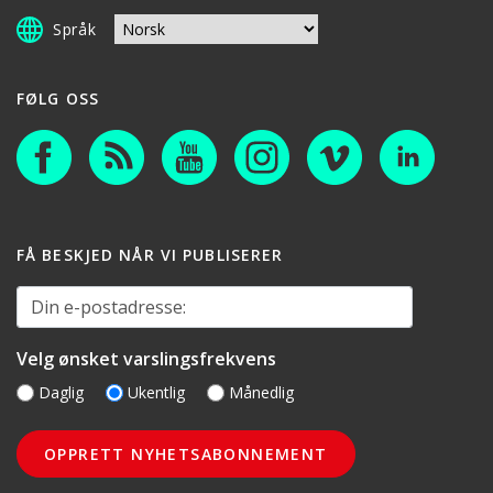
Språk
FØLG OSS
FÅ BESKJED NÅR VI PUBLISERER
Din e-postadresse:
Velg ønsket varslingsfrekvens
Daglig
Ukentlig
Månedlig