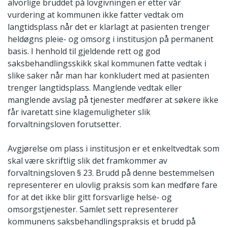
alvorlige bruddet på lovgivningen er etter vår
vurdering at kommunen ikke fatter vedtak om
langtidsplass når det er klarlagt at pasienten trenger
heldøgns pleie- og omsorg i institusjon på permanent
basis. I henhold til gjeldende rett og god
saksbehandlingsskikk skal kommunen fatte vedtak i
slike saker når man har konkludert med at pasienten
trenger langtidsplass. Manglende vedtak eller
manglende avslag på tjenester medfører at søkere ikke
får ivaretatt sine klagemuligheter slik
forvaltningsloven forutsetter.
Avgjørelse om plass i institusjon er et enkeltvedtak som
skal være skriftlig slik det framkommer av
forvaltningsloven § 23. Brudd på denne bestemmelsen
representerer en ulovlig praksis som kan medføre fare
for at det ikke blir gitt forsvarlige helse- og
omsorgstjenester. Samlet sett representerer
kommunens saksbehandlingspraksis et brudd på