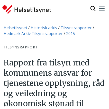
Vis søkef
Nav
Luk
Du er her:
Helsetilsynet
Historisk arkiv
Tilsynsrapporter
Hedmark Arkiv Tilsynsrapporter
2015
TILSYNSRAPPORT
Rapport fra tilsyn med
kommunens ansvar for
tjenestene opplysning, råd
og veiledning og
økonomisk stønad til