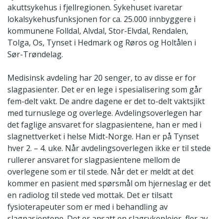
akuttsykehus i fjellregionen. Sykehuset ivaretar
lokalsykehusfunksjonen for ca. 25.000 innbyggere i
kommunene Folldal, Alvdal, Stor-Elvdal, Rendalen,
Tolga, Os, Tynset i Hedmark og Røros og Holtålen i
Sør-Trøndelag.
Medisinsk avdeling har 20 senger, to av disse er for
slagpasienter. Det er en lege i spesialisering som går
fem-delt vakt. De andre dagene er det to-delt vaktsjikt
med turnuslege og overlege. Avdelingsoverlegen har
det faglige ansvaret for slagpasientene, han er med i
slagnettverket i helse Midt-Norge. Han er på Tynset
hver 2. – 4. uke. Når avdelingsoverlegen ikke er til stede
rullerer ansvaret for slagpasientene mellom de
overlegene som er til stede. Når det er meldt at det
kommer en pasient med spørsmål om hjerneslag er det
en radiolog til stede ved mottak. Det er tilsatt
fysioterapeuter som er med i behandling av
slagpasientene. Det er ansatt en slagsykepleier, fler av