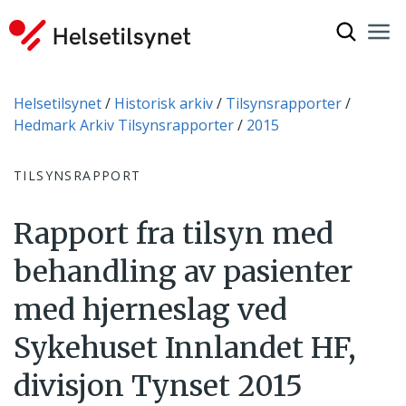
Vis søkef
Nav
Luk
Du er her:
Helsetilsynet
Historisk arkiv
Tilsynsrapporter
Hedmark Arkiv Tilsynsrapporter
2015
TILSYNSRAPPORT
Rapport fra tilsyn med
behandling av pasienter
med hjerneslag ved
Sykehuset Innlandet HF,
divisjon Tynset 2015