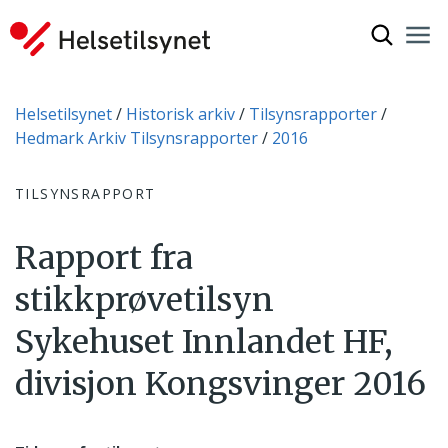
Vis søkef
Nav
Luk
Du er her:
Helsetilsynet
Historisk arkiv
Tilsynsrapporter
Hedmark Arkiv Tilsynsrapporter
2016
TILSYNSRAPPORT
Rapport fra
stikkprøvetilsyn
Sykehuset Innlandet HF,
divisjon Kongsvinger 2016