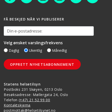
FÅ BESKJED NÅR VI PUBLISERER
Din e-postadresse:
Velg ønsket varslingsfrekvens
Daglig
Ukentlig
Månedlig
Statens helsetilsyn
Postboks 231 Skøyen, 0213 Oslo
Besøksadresse: Møllergata 24, Oslo
Telefon
(+47) 21 52 99 00
Kontaktskjema
postmottak@helsetilsynet.no