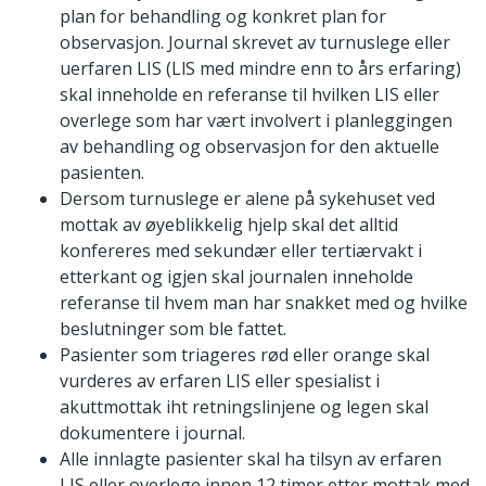
plan for behandling og konkret plan for
observasjon. Journal skrevet av turnuslege eller
uerfaren LIS (LlS med mindre enn to års erfaring)
skal inneholde en referanse til hvilken LIS eller
overlege som har vært involvert i planleggingen
av behandling og observasjon for den aktuelle
pasienten.
Dersom turnuslege er alene på sykehuset ved
mottak av øyeblikkelig hjelp skal det alltid
konfereres med sekundær eller tertiærvakt i
etterkant og igjen skal journalen inneholde
referanse til hvem man har snakket med og hvilke
beslutninger som ble fattet.
Pasienter som triageres rød eller orange skal
vurderes av erfaren LIS eller spesialist i
akuttmottak iht retningslinjene og legen skal
dokumentere i journal.
Alle innlagte pasienter skal ha tilsyn av erfaren
LIS eller overlege innen 12 timer etter mottak med