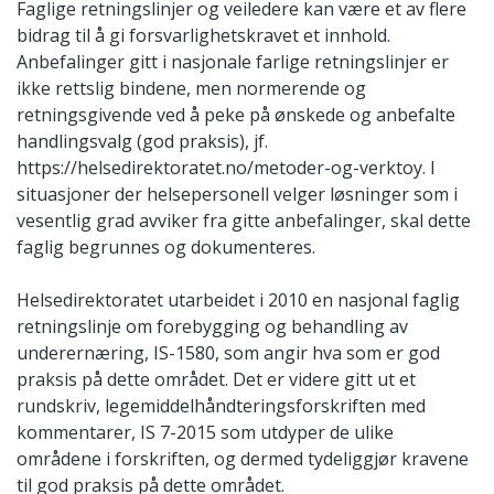
Faglige retningslinjer og veiledere kan være et av flere
bidrag til å gi forsvarlighetskravet et innhold.
Anbefalinger gitt i nasjonale farlige retningslinjer er
ikke rettslig bindene, men normerende og
retningsgivende ved å peke på ønskede og anbefalte
handlingsvalg (god praksis), jf.
https://helsedirektoratet.no/metoder-og-verktoy. I
situasjoner der helsepersonell velger løsninger som i
vesentlig grad avviker fra gitte anbefalinger, skal dette
faglig begrunnes og dokumenteres.
Helsedirektoratet utarbeidet i 2010 en nasjonal faglig
retningslinje om forebygging og behandling av
underernæring, IS-1580, som angir hva som er god
praksis på dette området. Det er videre gitt ut et
rundskriv, legemiddelhåndteringsforskriften med
kommentarer, IS 7-2015 som utdyper de ulike
områdene i forskriften, og dermed tydeliggjør kravene
til god praksis på dette området.