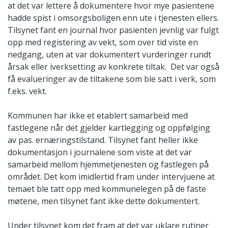
at det var lettere å dokumentere hvor mye pasientene
hadde spist i omsorgsboligen enn ute i tjenesten ellers.
Tilsynet fant en journal hvor pasienten jevnlig var fulgt
opp med registering av vekt, som over tid viste en
nedgang, uten at var dokumentert vurderinger rundt
årsak eller iverksetting av konkrete tiltak. Det var også
få evalueringer av de tiltakene som ble satt i verk, som
f.eks. vekt.
Kommunen har ikke et etablert samarbeid med
fastlegene når det gjelder kartlegging og oppfølging
av pas. ernæringstilstand. Tilsynet fant heller ikke
dokumentasjon i journalene som viste at det var
samarbeid mellom hjemmetjenesten og fastlegen på
området. Det kom imidlertid fram under intervjuene at
temaet ble tatt opp med kommunelegen på de faste
møtene, men tilsynet fant ikke dette dokumentert.
Under tilsynet kom det fram at det var uklare rutiner