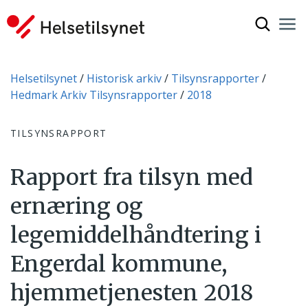
Vis søkef
Nav
Luk
Du er her:
Helsetilsynet
Historisk arkiv
Tilsynsrapporter
Hedmark Arkiv Tilsynsrapporter
2018
TILSYNSRAPPORT
Rapport fra tilsyn med
ernæring og
legemiddelhåndtering i
Engerdal kommune,
hjemmetjenesten 2018