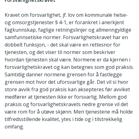
Forsvarlighetskravet
Kravet om forsvarlighet, jf. lov om kommunale helse-
og omsorgstjenester § 4-1, er forankret i anerkjent
fagkunnskap, faglige retningslinjer og allmenngyldige
samfunnsetiske normer. Forsvarlighetskravet har en
dobbelt funksjon, - det skal være en rettesnor for
tjenesten, og det viser til normer som beskriver
hvordan tjenesten skal være. Normene er da kjernen i
forsvarlighetskravet og kan betegnes som god praksis.
Samtidig danner normene grensen for å fastlegge
grensen mot hvor det uforsvarlige går. Det vil si hvor
store avvik fra god praksis kan aksepteres før avviket
medfører at tjenesten ikke er forsvarlig. Mellom god
praksis og forsvarlighetskravets nedre grense vil det
være rom for å utøve skjønn. Men tjenestene må holde
tilfredsstillende kvalitet, ytes i tide og i tilstrekkelig
omfang.