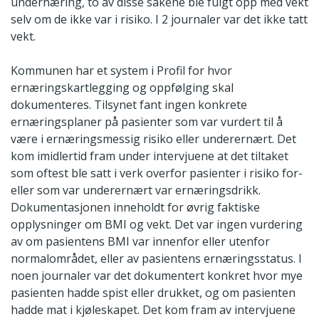
undernæring, to av disse sakene ble fulgt opp med vekt
selv om de ikke var i risiko. I 2 journaler var det ikke tatt
vekt.
Kommunen har et system i Profil for hvor
ernæringskartlegging og oppfølging skal
dokumenteres. Tilsynet fant ingen konkrete
ernæringsplaner på pasienter som var vurdert til å
være i ernæringsmessig risiko eller underernært. Det
kom imidlertid fram under intervjuene at det tiltaket
som oftest ble satt i verk overfor pasienter i risiko for-
eller som var underernært var ernæringsdrikk.
Dokumentasjonen inneholdt for øvrig faktiske
opplysninger om BMI og vekt. Det var ingen vurdering
av om pasientens BMI var innenfor eller utenfor
normalområdet, eller av pasientens ernæringsstatus. I
noen journaler var det dokumentert konkret hvor mye
pasienten hadde spist eller drukket, og om pasienten
hadde mat i kjøleskapet. Det kom fram av intervjuene