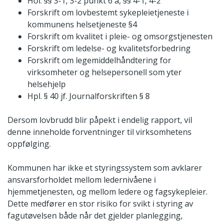
Hol. §§ 3-1, 3-2 punkt 6 a, §§ 4-1, 4-2
Forskrift om lovbestemt sykepleietjeneste i
kommunens helsetjeneste §4
Forskrift om kvalitet i pleie- og omsorgstjenesten
Forskrift om ledelse- og kvalitetsforbedring
Forskrift om legemiddelhåndtering for
virksomheter og helsepersonell som yter
helsehjelp
Hpl. § 40 jf. Journalforskriften § 8
Dersom lovbrudd blir påpekt i endelig rapport, vil
denne inneholde forventninger til virksomhetens
oppfølging.
Kommunen har ikke et styringssystem som avklarer
ansvarsforholdet mellom ledernivåene i
hjemmetjenesten, og mellom ledere og fagsykepleier.
Dette medfører en stor risiko for svikt i styring av
fagutøvelsen både når det gjelder planlegging,