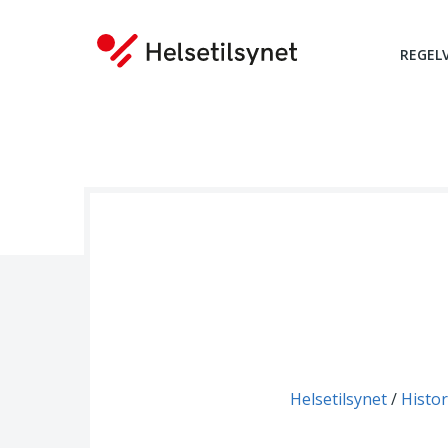
REGEL
Du er her:
Helsetilsynet
Histor