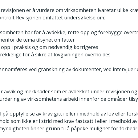
evisjonen er å vurdere om virksomheten ivaretar ulike krav
ntroll. Revisjonen omfattet undersøkelse om:
irksomheten har for å avdekke, rette opp og forebygge overt
nenfor de tema tilsynet omfatter
s opp i praksis og om nødvendig korrigeres
strekkelige for å sikre at lovgivningen overholdes
jennomføres ved granskning av dokumenter, ved intervjuer
 avvik og merknader som er avdekket under revisjonen og 
svurdering av virksomhetens arbeid innenfor de områder tilsy
på oppfyllelse av krav gitt i eller i medhold av lov eller forsk
hold som ikke er i strid med krav fastsatt i eller i medhold av 
myndigheten finner grunn til å påpeke mulighet for forbedr