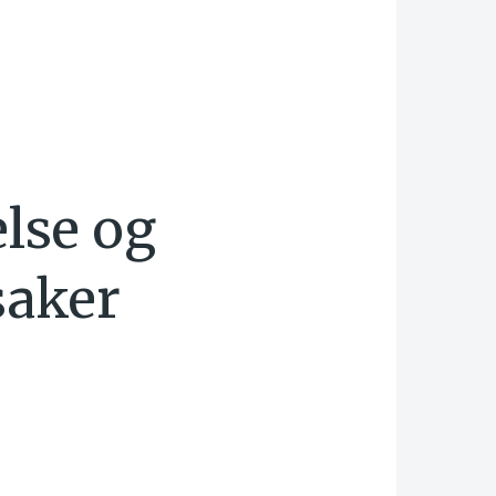
lse og
saker