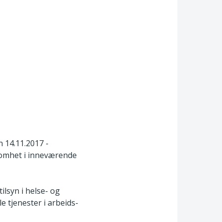
 14.11.2017 -
somhet i inneværende
ilsyn i helse- og
e tjenester i arbeids-