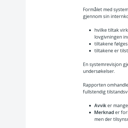
Formålet med systemr
gjennom sin internko
hvilke tiltak v
lovgivningen in
tiltakene følge
tiltakene er til
En systemrevisjon g
undersøkelser.
Rapporten omhandler
fullstendig tilstand
Avvik
er mangel 
Merknad
er for
men der tilsyns