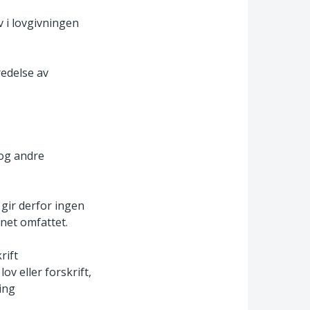
 i lovgivningen
redelse av
 og andre
gir derfor ingen
net omfattet.
rift
lov eller forskrift,
ing