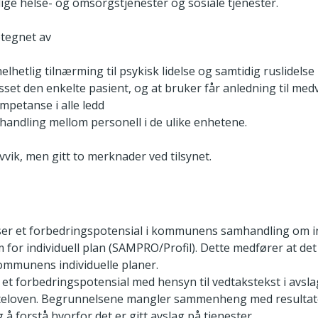
lige helse- og omsorgstjenester og sosiale tjenester.
etegnet av
lhetlig tilnærming til psykisk lidelse og samtidig ruslidelse
asset den enkelte pasient, og at bruker får anledning til med
mpetanse i alle ledd
andling mellom personell i de ulike enhetene.
vvik, men gitt to merknader ved tilsynet.
er et forbedringspotensial i kommunens samhandling om ind
 for individuell plan (SAMPRO/Profil). Dette medfører at det
ommunens individuelle planer.
 forbedringspotensial med hensyn til vedtakstekst i avslag
eloven. Begrunnelsene mangler sammenheng med resultatet
 å forstå hvorfor det er gitt avslag på tjenester.