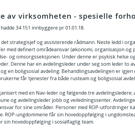
se av virksomheten - spesielle forh
adde 34 151 innbyggere pr 01.01.18.
et strategisjef og assisterende rådmann. Neste ledd i org
fer med definert områdeansvar (økonomi, organisasjon og p
lse- og omsorgsseksjonen. Under denne er psykisk helse o
eder. Denne har en avdelingsleder under seg som leder to a
g en boligsosial avdeling. Behandlingsavdelingen er igjen d
rukerne får tjenester fra både rusteam og boligsosial avdel
anisert med en Nav-leder og følgende tre avdelingsledere; a
ne og avdelingsleder jobb og veiledningssenter. Avdelingen
nsvar for sine områder. Personer med ROP-utfordringer kan
ene. ROP-ungdommene får sin hovedoppfølging i ungdomst
r sin hovedoppfølging i sosialfaglig team.