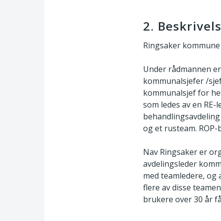
2. Beskrivel
Ringsaker kommune h
Under rådmannen er d
kommunalsjefer /sje
kommunalsjef for he
som ledes av en RE-l
behandlingsavdeling o
og et rusteam. ROP-b
Nav Ringsaker er org
avdelingsleder kommu
med teamledere, og a
flere av disse team
brukere over 30 år få