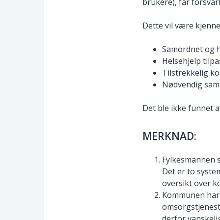
brukere), får forsvar
Dette vil være kjenn
Samordnet og he
Helsehjelp tilp
Tilstrekkelig ko
Nødvendig samh
Det ble ikke funnet a
MERKNAD:
Fylkesmannen s
Det er to system
oversikt over k
Kommunen har et
omsorgstjenest
derfor vanskelig