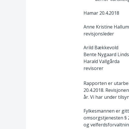
Hamar 20.4.2018
Anne Kristine Hallum
revisjonsleder
Arild Bækkevold
Bente Nygaard Linds
Harald Vallgårda
revisorer
Rapporten er utarbei
20.4.2018. Revisjone
år. Vi har under tilsy
Fylkesmannen er gitt 
omsorgstjenesten § 2,
og velferdsforvaltnin