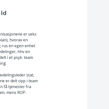
old
anisasjonene er seks
lan), hvorav en
g rus en egen enhet
vdelinger, hhv en
elt i et psyk. team
ing.
vdelingsleder stat,
e er delt opp i team
 få tjenester fra
eam, mens ROP-