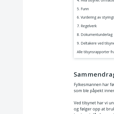
4. Hva tilsynet omfatte
5. Funn
6. Vurdering av styrin
7. Regelverk
8. Dokumentunderlag
9. Deltakere ved tilsyn
Alle tilsynsrapporter f
Sammendrag
Sammendra
Fylkesmannen har fø
som ble påpekt innen
Ved tilsynet har vi u
og følger opp at bru