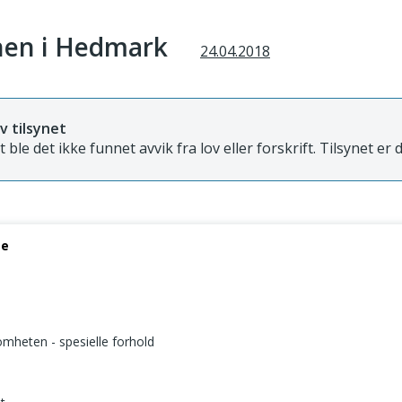
en i Hedmark
24.04.2018
v tilsynet
et ble det ikke funnet avvik fra lov eller forskrift. Tilsynet er 
se
somheten - spesielle forhold