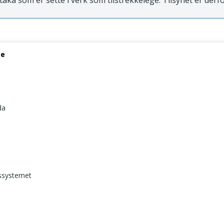
ltaka som er sette i verk som tilstrekkelege. Tilsynet er derfo
se
da
gssystemet