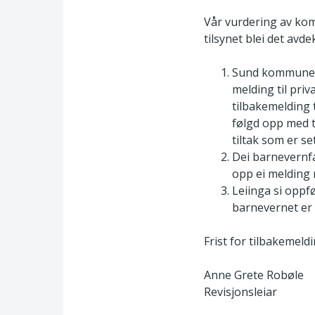
Vår vurdering av kom
tilsynet blei det avdek
Sund kommune ve
melding til pri
tilbakemelding 
følgd opp med t
tiltak som er set
Dei barnevernfa
opp ei melding 
Leiinga si oppf
barnevernet er 
Frist for tilbakemeld
Anne Grete Robøle
Revisjonsleiar