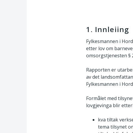
1. Innleiing
Fylkesmannen i Horda
etter lov om barnever
omsorgstjenesten § 
Rapporten er utarbei
av det landsomfatta
Fylkesmannen i Horda
Formålet med tilsynet
lovgjevinga blir ette
kva tiltak verk
tema tilsynet o