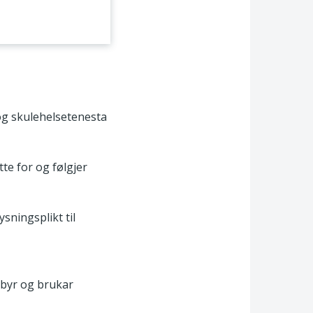
og skulehelsetenesta
te for og følgjer
sningsplikt til
lbyr og brukar