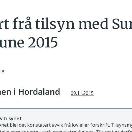
t frå tilsyn med S
ne 2015
015
en i Hordaland
09.11.2015
v tilsynet
ynet blei det konstatert avvik frå lov eller forskrift. Tilsyns