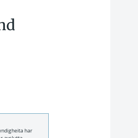
und
myndigheita har