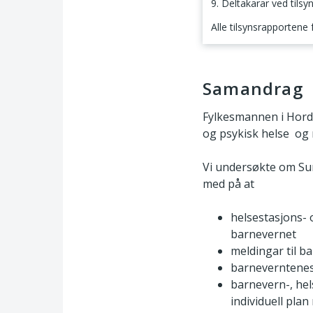
9. Deltakarar ved tilsy
Alle tilsynsrapportene
Samandrag
Samandrag
Fylkesmannen i Hord
og psykisk helse og
Vi undersøkte om Sun
med på at
helsestasjons- 
barnevernet
meldingar til b
barneverntenesta
barnevern-, hel
individuell pla