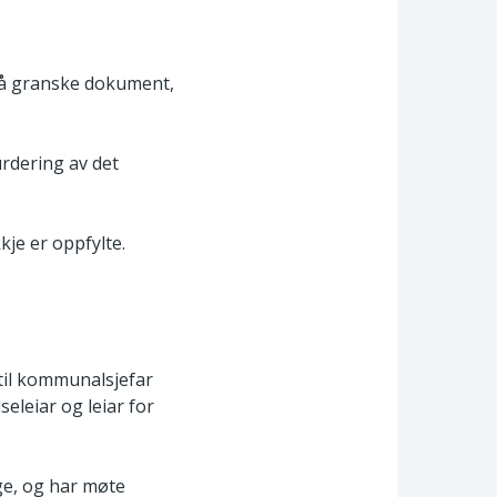
d å granske dokument,
urdering av det
kkje er oppfylte.
til kommunalsjefar
eleiar og leiar for
e, og har møte