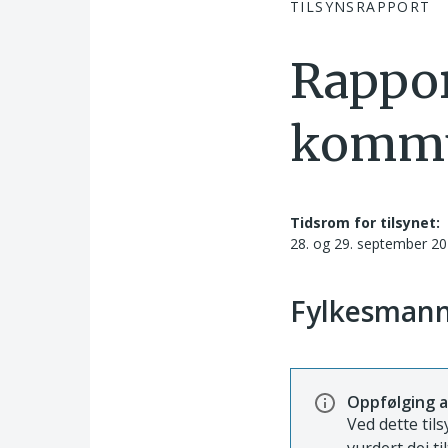
TILSYNSRAPPORT
Rappor
kommu
Tidsrom for tilsynet:
28. og 29. september 2
Fylkesmann
Oppfølging a
Ved dette tils