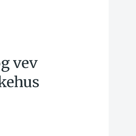
og vev
ykehus