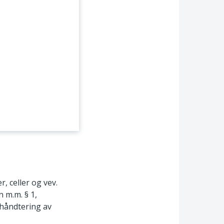
, celler og vev.
 m.m. § 1,
d håndtering av