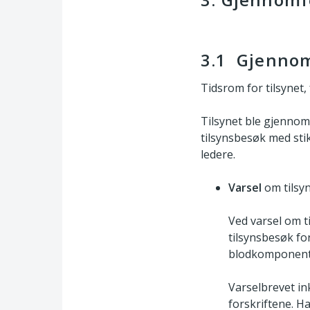
3.1 Gjenno
Tidsrom for tilsynet,
Tilsynet ble gjenno
tilsynsbesøk med sti
ledere.
Varsel
om tilsyn
Ved varsel om t
tilsynsbesøk fo
blodkomponent
Varselbrevet in
forskriftene. H