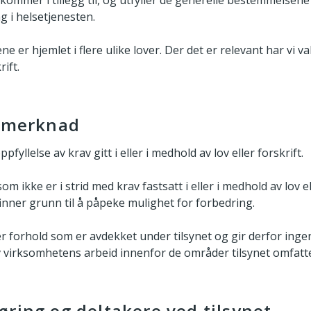
 kommer i tillegg til, og utfyller de generelle bestemmelsene 
g i helsetjenesten.
ne er hjemlet i flere ulike lover. Der det er relevant har vi v
rift.
g merknad
fyllelse av krav gitt i eller i medhold av lov eller forskrift.
om ikke er i strid med krav fastsatt i eller i medhold av lov e
inner grunn til å påpeke mulighet for forbedring.
forhold som er avdekket under tilsynet og gir derfor ingen
v virksomhetens arbeid innenfor de områder tilsynet omfatte
ring og deltakere ved tilsynet