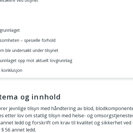
ltakere ved tilsynet
agrunnlaget
ksomheten – spesielle forhold
om ble undersøkt under tilsynet
runnlaget opp mot aktuelt lovgrunnlag
 konklusjon
g innhold
 tema og innhold
ører jevnlige tilsyn med håndtering av blod, blodkomponenter
s etter lov om statlig tilsyn med helse- og omsorgstjenesten
 annet ledd og forskrift om krav til kvalitet og sikkerhet ve
 § 56 annet ledd.