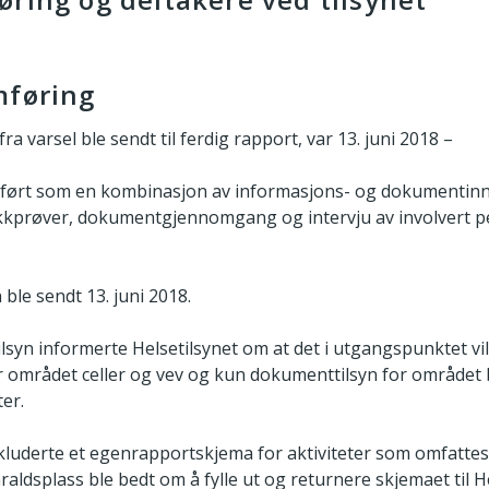
mføring
 fra varsel ble sendt til ferdig rapport, var 13. juni 2018 
mført som en kombinasjon av informasjons- og dokumentin
kkprøver, dokumentgjennomgang og intervju av involvert p
 ble sendt 13. juni 2018.
ilsyn informerte Helsetilsynet om at det i utgangspunktet vi
r området celler og vev og kun dokumenttilsyn for området 
er.
kluderte et egenrapportskjema for aktiviteter som omfattes
araldsplass ble bedt om å fylle ut og returnere skjemaet til