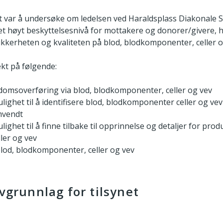
t var å undersøke om ledelsen ved Haraldsplass Diakonale 
 et høyt beskyttelsesnivå for mottakere og donorer/givere, 
kkerheten og kvaliteten på blod, blodkomponenter, celler o
ekt på følgende:
domsoverføring via blod, blodkomponenter, celler og vev
ighet til å identifisere blod, blodkomponenter celler og vev 
mvendt
lighet til å finne tilbake til opprinnelse og detaljer for pr
ler og vev
lod, blodkomponenter, celler og vev
ovgrunnlag for tilsynet