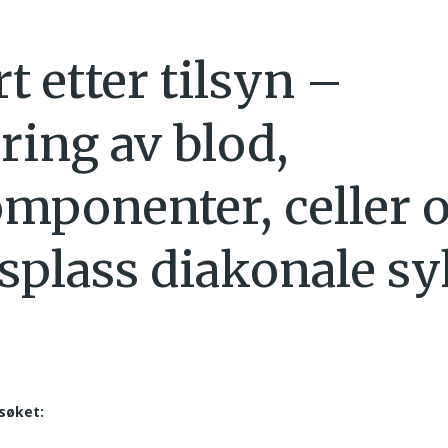
t etter tilsyn –
ring av blod,
mponenter, celler 
splass diakonale s
søket: