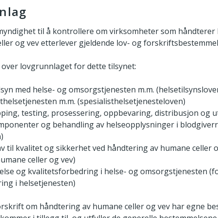
nlag
t myndighet til å kontrollere om virksomheter som håndterer 
ler og vev etterlever gjeldende lov- og forskriftsbestemmel
 over lovgrunnlaget for dette tilsynet:
tilsyn med helse- og omsorgstjenesten m.m. (helsetilsynslove
sthelsetjenesten m.m. (spesialisthelsetjenesteloven)
pping, testing, prosessering, oppbevaring, distribusjon og 
mponenter og behandling av helseopplysninger i blodgiverr
)
v til kvalitet og sikkerhet ved håndtering av humane celler 
umane celler og vev)
delse og kvalitetsforbedring i helse- og omsorgstjenesten (f
ring i helsetjenesten)
orskrift om håndtering av humane celler og vev har egne 