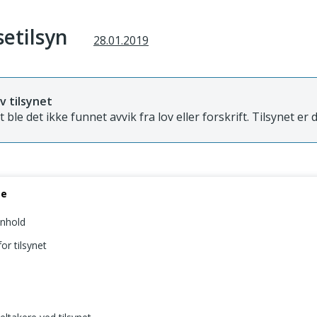
setilsyn
28.01.2019
v tilsynet
et ble det ikke funnet avvik fra lov eller forskrift. Tilsynet er 
se
nnhold
or tilsynet