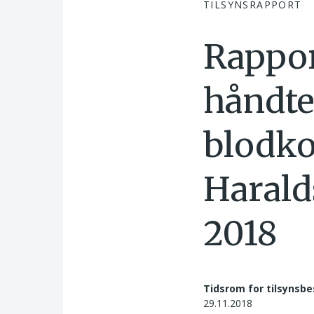
TILSYNSRAPPORT
Rappor
håndte
blodko
Harald
2018
Tidsrom for tilsynsbe
29.11.2018