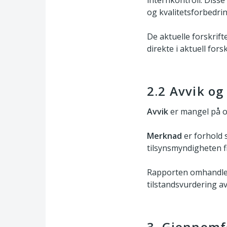
internkontroll. Disse
og kvalitetsforbedrin
De aktuelle forskrifte
direkte i aktuell forsk
2.2 Avvik o
Avvik
er mangel på opp
Merknad
er forhold s
tilsynsmyndigheten f
Rapporten omhandler 
tilstandsvurdering a
3. Gjennomfø