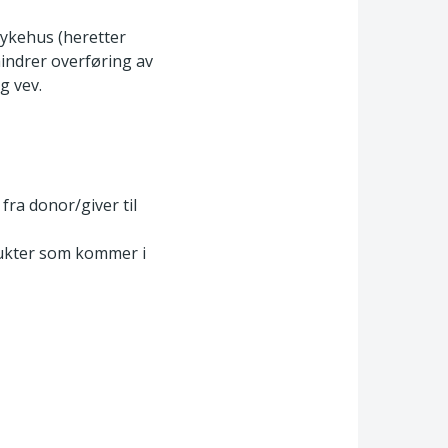
Sykehus (heretter
hindrer overføring av
g vev.
fra donor/giver til
odukter som kommer i