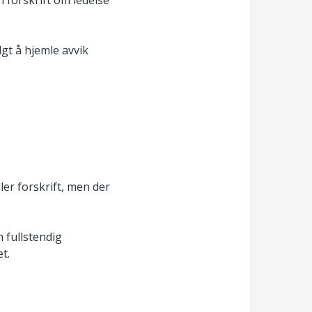
i forskrift om ledelse
algt å hjemle avvik
ller forskrift, men der
 fullstendig
t.