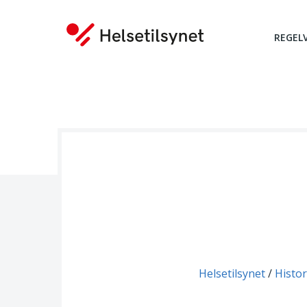
REGEL
Du er her:
Helsetilsynet
Histor