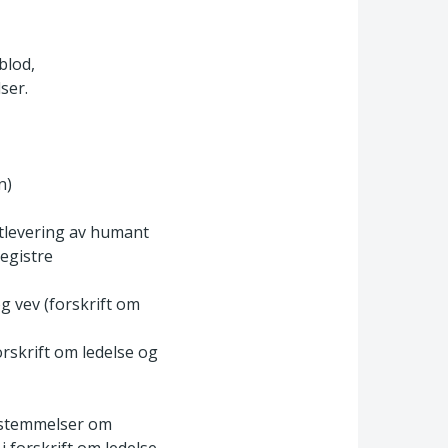
blod,
ser.
n)
utlevering av humant
egistre
og vev (forskrift om
orskrift om ledelse og
bestemmelser om