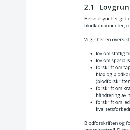
2.1 Lovgrun
Helsetilsynet er git
blodkomponenter, cel
Vi gir her en oversikt
lov om statlig 
lov om spesiali
forskrift om ta
blod og blodko
(blodforskriften
forskrift om kra
håndtering av h
forskrift om le
kvalitetsforbed
Blodforskriften og f