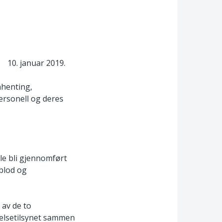
– 10. januar 2019.
nhenting,
ersonell og deres
lle bli gjennomført
blod og
 av de to
 Helsetilsynet sammen