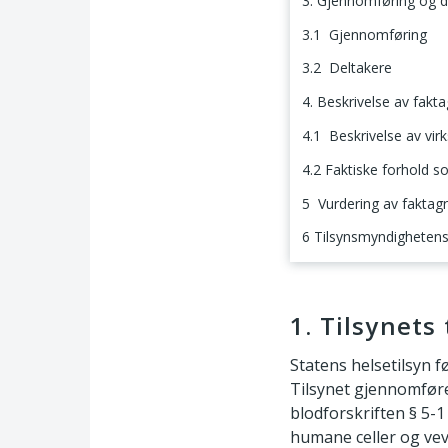
3. Gjennomføring og de
3.1 Gjennomføring
3.2 Deltakere
4. Beskrivelse av fakt
4.1 Beskrivelse av vir
4.2 Faktiske forhold s
5 Vurdering av faktag
6 Tilsynsmyndighetens
1. Tilsynets tema o
1. Tilsynets
Statens helsetilsyn f
Tilsynet gjennomføre
blodforskriften § 5-1
humane celler og vev