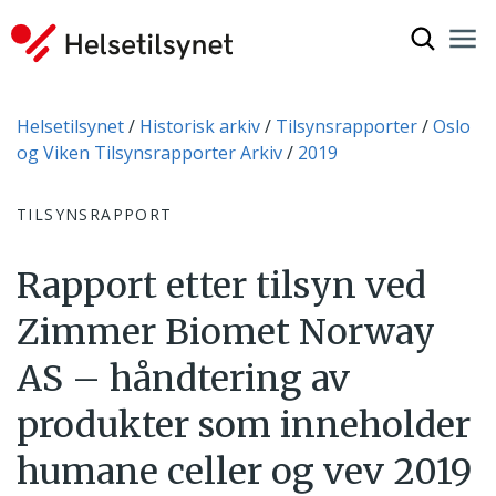
Vis søkef
Nav
Luk
Du er her:
Helsetilsynet
Historisk arkiv
Tilsynsrapporter
Oslo
og Viken Tilsynsrapporter Arkiv
2019
TILSYNSRAPPORT
Rapport etter tilsyn ved
Zimmer Biomet Norway
AS – håndtering av
produkter som inneholder
humane celler og vev 2019