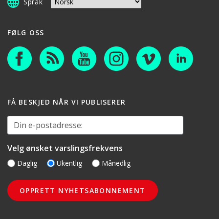
Språk
FØLG OSS
FÅ BESKJED NÅR VI PUBLISERER
Din e-postadresse:
Velg ønsket varslingsfrekvens
Daglig
Ukentlig
Månedlig