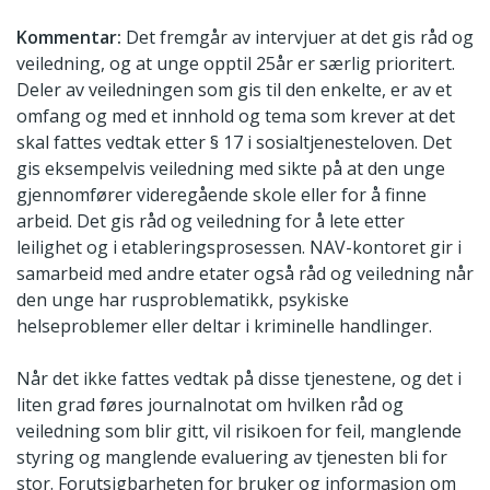
Kommentar:
Det fremgår av intervjuer at det gis råd og
veiledning, og at unge opptil 25år er særlig prioritert.
Deler av veiledningen som gis til den enkelte, er av et
omfang og med et innhold og tema som krever at det
skal fattes vedtak etter § 17 i sosialtjenesteloven. Det
gis eksempelvis veiledning med sikte på at den unge
gjennomfører videregående skole eller for å finne
arbeid. Det gis råd og veiledning for å lete etter
leilighet og i etableringsprosessen. NAV-kontoret gir i
samarbeid med andre etater også råd og veiledning når
den unge har rusproblematikk, psykiske
helseproblemer eller deltar i kriminelle handlinger.
Når det ikke fattes vedtak på disse tjenestene, og det i
liten grad føres journalnotat om hvilken råd og
veiledning som blir gitt, vil risikoen for feil, manglende
styring og manglende evaluering av tjenesten bli for
stor. Forutsigbarheten for bruker og informasjon om