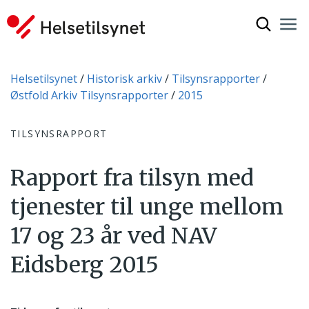
Vis søkef
Nav
Luk
Du er her:
Helsetilsynet
Historisk arkiv
Tilsynsrapporter
Østfold Arkiv Tilsynsrapporter
2015
TILSYNSRAPPORT
Rapport fra tilsyn med
tjenester til unge mellom
17 og 23 år ved NAV
Eidsberg 2015