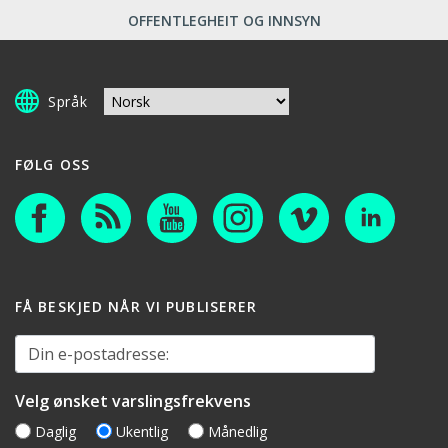
OFFENTLEGHEIT OG INNSYN
Språk
FØLG OSS
FÅ BESKJED NÅR VI PUBLISERER
Din e-postadresse:
Velg ønsket varslingsfrekvens
Daglig
Ukentlig
Månedlig