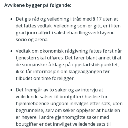
Avvikene bygger på følgende:
Det gis råd og veiledning i tråd med § 17 uten at
det fattes vedtak. Veiledning som er gitt, er i liten
grad journalført i saksbehandlingsverktøyene
socio og arena.
Vedtak om økonomisk rådgivning fattes først når
tjenesten skal utføres. Det fører blant annet til at
de som ønsker å klage på oppstartstidspunktet,
ikke får informasjon om klageadgangen før
tilbudet om time foreligger.
Det fremgår av to saker og av intervju at
veiledende satser til boutgifter/ husleie for
hjemmeboende ungdom innvilges etter sats, uten
begrunnelse, selv om søker opplyser at husleien
er høyere. I andre gjennomgåtte saker med
boutgifter er det innvilget veiledende sats til