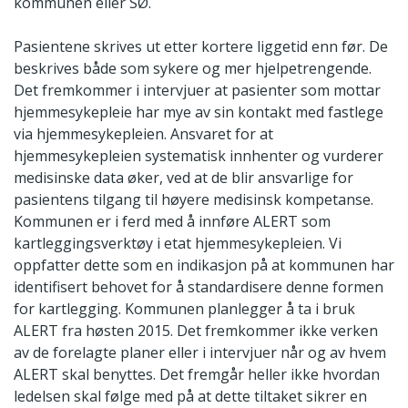
kommunen eller SØ.
Pasientene skrives ut etter kortere liggetid enn før. De
beskrives både som sykere og mer hjelpetrengende.
Det fremkommer i intervjuer at pasienter som mottar
hjemmesykepleie har mye av sin kontakt med fastlege
via hjemmesykepleien. Ansvaret for at
hjemmesykepleien systematisk innhenter og vurderer
medisinske data øker, ved at de blir ansvarlige for
pasientens tilgang til høyere medisinsk kompetanse.
Kommunen er i ferd med å innføre ALERT som
kartleggingsverktøy i etat hjemmesykepleien. Vi
oppfatter dette som en indikasjon på at kommunen har
identifisert behovet for å standardisere denne formen
for kartlegging. Kommunen planlegger å ta i bruk
ALERT fra høsten 2015. Det fremkommer ikke verken
av de forelagte planer eller i intervjuer når og av hvem
ALERT skal benyttes. Det fremgår heller ikke hvordan
ledelsen skal følge med på at dette tiltaket sikrer en