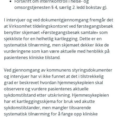
Forskrift om internkontroll i helse- og
omsorgstjenesten § 4, særlig 2. ledd bokstav g).
I intervjuer og ved dokumentgjennomgang fremgår det
at Virksomhet tildelingskontoret ved førstegangsbesøk
benytter skjemaet «Førstegangsbesøk samtale» som
sjekkliste for en helhetlig kartlegging. Dette er en
systematisk tilnærming, men skjemaet dekker ikke de
vurderingene som kan være aktuelle med henblikk på
pasientenes kliniske tilstand.
Ved gjennomgang av kommunens styringsdokumenter
og intervjuer har vi ikke funnet at det i tilstrekkelig
grad er beskrevet hvordan hjemmesykepleien skal
observere og vurdere pasientenes aktuelle
sykdomstilstand etter utskrivning. Hjemmesykepleien
har et kartleggingsskjema for bruk ved akutte
sykdomstilstander, men mangler tilsvarende
systematisk tilnærming for å fange opp kliniske