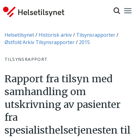
Vis søkef
Nav
Luk
Du er her:
Helsetilsynet
Historisk arkiv
Tilsynsrapporter
Østfold Arkiv Tilsynsrapporter
2015
TILSYNSRAPPORT
Rapport fra tilsyn med
samhandling om
utskrivning av pasienter
fra
spesialisthelsetjenesten til