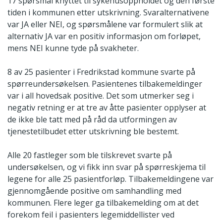
17 spørsmål knyttet til sykehusoppholdet og den første
tiden i kommunen etter utskrivning. Svaralternativene
var JA eller NEI, og spørsmålene var formulert slik at
alternativ JA var en positiv informasjon om forløpet,
mens NEI kunne tyde på svakheter.
8 av 25 pasienter i Fredrikstad kommune svarte på
spørreundersøkelsen. Pasientenes tilbakemeldinger
var i all hovedsak positive. Det som utmerker seg i
negativ retning er at tre av åtte pasienter opplyser at
de ikke ble tatt med på råd da utformingen av
tjenestetilbudet etter utskrivning ble bestemt.
Alle 20 fastleger som ble tilskrevet svarte på
undersøkelsen, og vi fikk inn svar på spørreskjema til
legene for alle 25 pasientforløp. Tilbakemeldingene var
gjennomgående positive om samhandling med
kommunen. Flere leger ga tilbakemelding om at det
forekom feil i pasienters legemiddellister ved