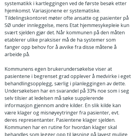
systematikk i kartleggingen ved de første besøk etter
hjemkomst. Variasjonene er systematiske.
Tildelingskontoret møter ofte ansatte og pasienter på
SØ under innleggelse, mens Etat hjemmesykepleie kun
svært sjelden gjør det. Når kommunen på den måten
etablerer ulike praksiser må de ha systemer som
fanger opp behov for å avvike fra disse måtene å
arbeide på.
Kommunens egen brukerundersøkelse viser at
pasientene i begrenset grad opplever å medvirke i eget
behandlingsopplegg, særlig i planleggingen av dette.
Undersøkelsen har en svarandel på 33% noe som i seg
selv tilsier at ledelsen må søke supplerende
informasjon gjennom andre kilder. En slik kilde kan
være klager og misnøyeytringer fra pasienter, evt.
deres representanter. Pasientene klager sjelden.
Kommunen har en rutine for hvordan klager skal
behandles som legger opp til løsning på lavest mulige