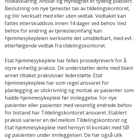
rolleavklaring. Ansvar og myndighet er tydelig plassert.
Beslutning om nye tjenester tas av tildelingskontoret,
og blir iverksatt med eller uten vedtak. Vedtaket kan
fattes etterskuddsvis innen 14 dager ved behov. Ved
behov for endring av tjenesteomfang kan
hjemmesykepleien iverksette det umiddelbart, med evt.
etterfølgende vedtak fra tildelingskontoret.
Etat hjemmesykepleie har felles prosedyreverk for å
styre enhetlig praksis. De understøtter dette med blant
annet tiltaket praksisnær lederstøtte. Etat
hjemmesykepleie har som regel ansvaret for
planlegging av utskrivning og mottak av pasienter som
hadde hjemmesykepleie før innleggelse. For nye
pasienter eller pasienter med vesentlig endrede behov
for bistand har Tildelingskontoret ansvaret. Etablert
praksis varierer en del mellom Tildelingskontoret og
Etat hjemmesykepleie med hensyn til kontakt med SØ
og pasienten under innleggelsen. De har også ulik