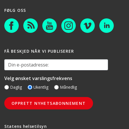
FØLG OSS
FÅ BESKJED NÅR VI PUBLISERER
Din e-postadresse:
Velg ønsket varslingsfrekvens
Daglig
Ukentlig
Månedlig
Statens helsetilsyn