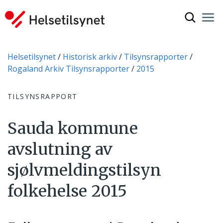
Vis søkef
Nav
Luk
Du er her:
Helsetilsynet
Historisk arkiv
Tilsynsrapporter
Rogaland Arkiv Tilsynsrapporter
2015
TILSYNSRAPPORT
Sauda kommune
avslutning av
sjølvmeldingstilsyn
folkehelse 2015