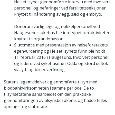
Helsetilsynet gjennomførte intervju med involvert
personell og befaringer ved fertilitetsseksjonen
knyttet til håndtering av egg, sæd og embryo.
Donoransvarlig lege og nøkkelpersonell ved
Haugesund sjukehus ble intervjuet om aktiviteten
knyttet til organdonasjon.
Sluttmøte
med presentasjon av helseforetakets
egenvurdering og Helsetilsynets funn ble holdt
11. februar 2016 i Haugesund. Involvert personell
og ledere ved sykehusene i Odda og Stord deltok
via lyd- og bildeoverføring.
Statens legemiddelverk gjennomførte tilsyn med
blodbankvirksomheten i samme periode. De to
tilsynsetatene samarbeidet om den praktiske
gjennomføringen av tilsynsbesøkene, og hadde felles
åpnings- og sluttmøte.