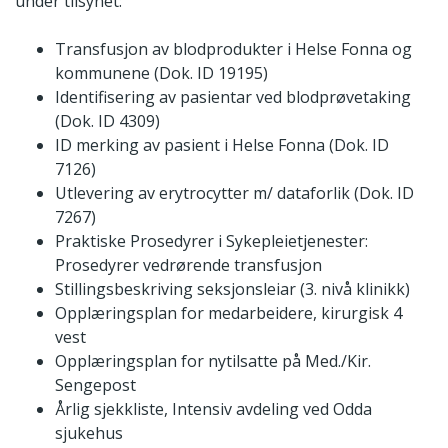
under tilsynet:
Transfusjon av blodprodukter i Helse Fonna og
kommunene (Dok. ID 19195)
Identifisering av pasientar ved blodprøvetaking
(Dok. ID 4309)
ID merking av pasient i Helse Fonna (Dok. ID
7126)
Utlevering av erytrocytter m/ dataforlik (Dok. ID
7267)
Praktiske Prosedyrer i Sykepleietjenester:
Prosedyrer vedrørende transfusjon
Stillingsbeskriving seksjonsleiar (3. nivå klinikk)
Opplæringsplan for medarbeidere, kirurgisk 4
vest
Opplæringsplan for nytilsatte på Med./Kir.
Sengepost
Årlig sjekkliste, Intensiv avdeling ved Odda
sjukehus