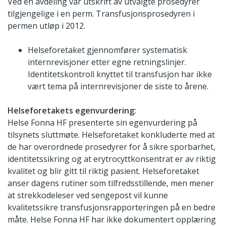
Ved én avdeling var utskrift av utvalgte prosedyrer
tilgjengelige i en perm. Transfusjonsprosedyren i
permen utløp i 2012.
Helseforetaket gjennomfører systematisk
internrevisjoner etter egne retningslinjer.
Identitetskontroll knyttet til transfusjon har ikke
vært tema på internrevisjoner de siste to årene.
Helseforetakets egenvurdering:
Helse Fonna HF presenterte sin egenvurdering på
tilsynets sluttmøte. Helseforetaket konkluderte med at
de har overordnede prosedyrer for å sikre sporbarhet,
identitetssikring og at erytrocyttkonsentrat er av riktig
kvalitet og blir gitt til riktig pasient. Helseforetaket
anser dagens rutiner som tilfredsstillende, men mener
at strekkodeleser ved sengepost vil kunne
kvalitetssikre transfusjonsrapporteringen på en bedre
måte. Helse Fonna HF har ikke dokumentert opplæring