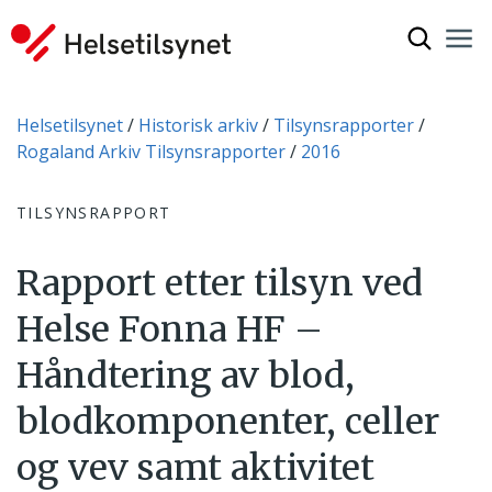
Vis søkef
Nav
Luk
Du er her:
Helsetilsynet
Historisk arkiv
Tilsynsrapporter
Rogaland Arkiv Tilsynsrapporter
2016
TILSYNSRAPPORT
Rapport etter tilsyn ved
Helse Fonna HF –
Håndtering av blod,
blodkomponenter, celler
og vev samt aktivitet