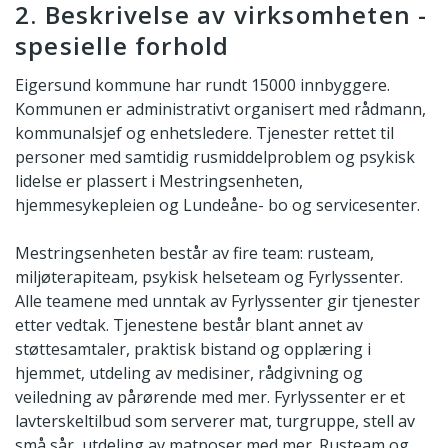
2. Beskrivelse av virksomheten -
spesielle forhold
Eigersund kommune har rundt 15000 innbyggere.
Kommunen er administrativt organisert med rådmann,
kommunalsjef og enhetsledere. Tjenester rettet til
personer med samtidig rusmiddelproblem og psykisk
lidelse er plassert i Mestringsenheten,
hjemmesykepleien og Lundeåne- bo og servicesenter.
Mestringsenheten består av fire team: rusteam,
miljøterapiteam, psykisk helseteam og Fyrlyssenter.
Alle teamene med unntak av Fyrlyssenter gir tjenester
etter vedtak. Tjenestene består blant annet av
støttesamtaler, praktisk bistand og opplæring i
hjemmet, utdeling av medisiner, rådgivning og
veiledning av pårørende med mer. Fyrlyssenter er et
lavterskeltilbud som serverer mat, turgruppe, stell av
små sår, utdeling av matposer med mer. Rusteam og