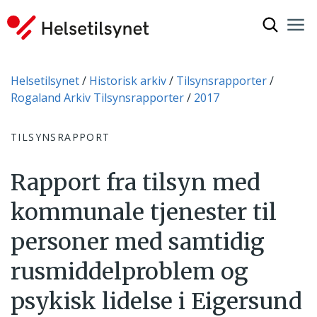
Vis søkef
Nav
Luk
Du er her:
Helsetilsynet
Historisk arkiv
Tilsynsrapporter
Rogaland Arkiv Tilsynsrapporter
2017
TILSYNSRAPPORT
Rapport fra tilsyn med
kommunale tjenester til
personer med samtidig
rusmiddelproblem og
psykisk lidelse i Eigersund