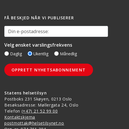
FÅ BESKJED NÅR VI PUBLISERER
Din e-postadresse:
Velg ønsket varslingsfrekvens
Daglig
Ukentlig
Månedlig
Statens helsetilsyn
Postboks 231 Skøyen, 0213 Oslo
Besøksadresse: Møllergata 24, Oslo
Telefon
(+47) 21 52 99 00
Kontaktskjema
postmottak@helsetilsynet.no