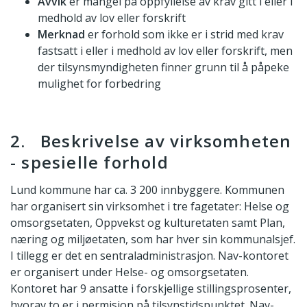
Avvik
er mangel på oppfyllelse av krav gitt i eller i
medhold av lov eller forskrift
Merknad
er forhold som ikke er i strid med krav
fastsatt i eller i medhold av lov eller forskrift, men
der tilsynsmyndigheten finner grunn til å påpeke
mulighet for forbedring
2. Beskrivelse av virksomheten
- spesielle forhold
Lund kommune har ca. 3 200 innbyggere. Kommunen
har organisert sin virksomhet i tre fagetater: Helse og
omsorgsetaten, Oppvekst og kulturetaten samt Plan,
næring og miljøetaten, som har hver sin kommunalsjef.
I tillegg er det en sentraladministrasjon. Nav-kontoret
er organisert under Helse- og omsorgsetaten.
Kontoret har 9 ansatte i forskjellige stillingsprosenter,
hvorav to er i permisjon på tilsynstidspunktet. Nav-