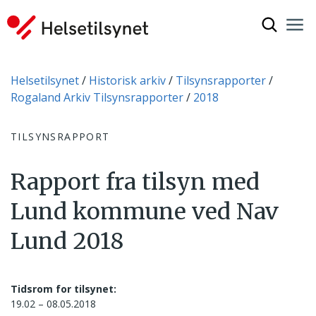
Vis søkef
Nav
Luk
Du er her:
Helsetilsynet
Historisk arkiv
Tilsynsrapporter
Rogaland Arkiv Tilsynsrapporter
2018
TILSYNSRAPPORT
Rapport fra tilsyn med
Lund kommune ved Nav
Lund 2018
Tidsrom for tilsynet:
19.02 – 08.05.2018