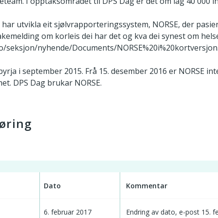
seteam. I opptaksområdet til DPS Dag er det om lag 40 000 i
e har utvikla eit sjølvrapporteringssystem, NORSE, der pasien
akemelding om korleis dei har det og kva dei synest om hels
e.no/seksjon/nyhende/Documents/NORSE%20i%20kortversjon
yrja i september 2015. Frå 15. desember 2016 er NORSE inte
met. DPS Dag brukar NORSE.
øring
Dato
Kommentar
6. februar 2017
Endring av dato, e-post 15. f