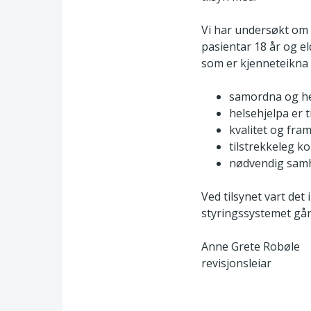
Vi har undersøkt om H
pasientar 18 år og e
som er kjenneteikna 
samordna og hei
helsehjelpa er t
kvalitet og fram
tilstrekkeleg k
nødvendig samh
Ved tilsynet vart det
styringssystemet går 
Anne Grete Robøle
revisjonsleiar