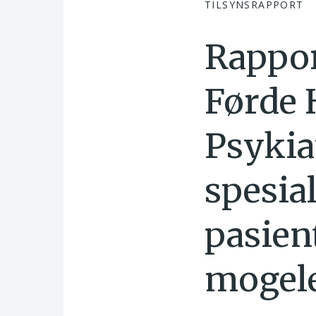
TILSYNSRAPPORT
Rappor
Førde 
Psykia
spesial
pasien
mogele