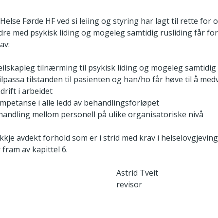
else Førde HF ved si leiing og styring har lagt til rette for 
ldre med psykisk liding og mogeleg samtidig rusliding får fo
av:
lskapleg tilnærming til psykisk liding og mogeleg samtidig 
ilpassa tilstanden til pasienten og han/ho får høve til å me
drift i arbeidet
ompetanse i alle ledd av behandlingsforløpet
andling mellom personell på ulike organisatoriske nivå
 ikkje avdekt forhold som er i strid med krav i helselovgjevin
fram av kapittel 6.
Astrid Tveit
revisor