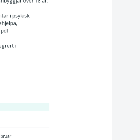
nnbyggjar over 18 år.
tar i psykisk
ehjelpa,
.pdf
grert i
ebruar