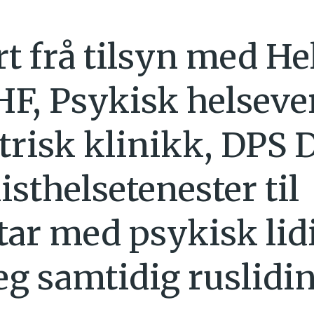
t frå tilsyn med He
HF, Psykisk helseve
trisk klinikk, DPS 
isthelsetenester til
tar med psykisk lid
g samtidig ruslidin