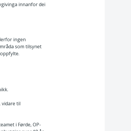
vgivinga innanfor dei
derfor ingen
områda som tilsynet
 oppfylte.
ikk.
vidare til
 teamet i Førde, OP-