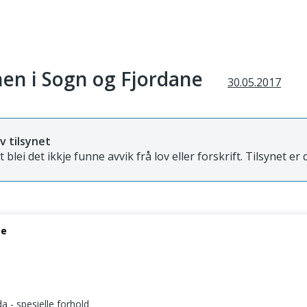
en i Sogn og Fjordane
30.05.2017
v tilsynet
et blei det ikkje funne avvik frå lov eller forskrift. Tilsynet er
se
 - spesielle forhold