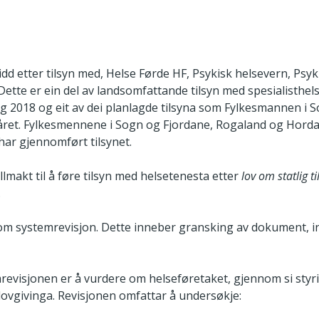
d etter tilsyn med, Helse Førde HF, Psykisk helsevern, Psyki
 Dette er ein del av landsomfattande tilsyn med spesialisthel
g 2018 og eit av dei planlagde tilsyna som Fylkesmannen i 
ret. Fylkesmennene i Sogn og Fjordane, Rogaland og Hordal
 har gjennomført tilsynet.
lmakt til å føre tilsyn med helsetenesta etter
lov om statlig t
.
 som systemrevisjon. Dette inneber gransking av dokument, i
evisjonen er å vurdere om helseføretaket, gjennom si styrin
 lovgivinga. Revisjonen omfattar å undersøkje: