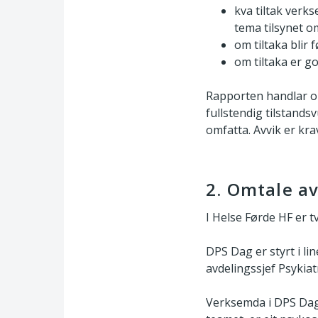
kva tiltak verk
tema tilsynet o
om tiltaka blir
om tiltaka er go
Rapporten handlar om
fullstendig tilstand
omfatta. Avvik er krav
2. Omtale av
I Helse Førde HF er t
DPS Dag er styrt i lin
avdelingssjef Psykiat
Verksemda i DPS Dag e