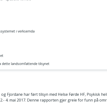
gssystemet i verksemda
net
ra dette landsomfattende tilsynet
og Fjordane har ført tilsyn med Helse Førde HF, Psykisk hel
 2.- 4. mai 2017. Denne rapporten gjer greie for funn på omr