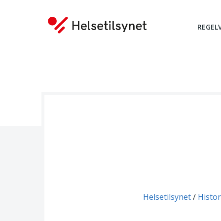
REGEL
Du er her:
Helsetilsynet
Histor