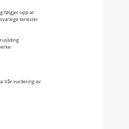
og følgjer opp at
rsvarlege tenester
rusliding
dverke
ga. Vår vurdering av