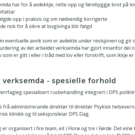
semda har for å avdekkje, rette opp og førebyggje brot på lo
mfattar
 følgde opp i praksis og om nødvendig korrigerte
de nok for å sikre at lovgivinga blir følgd
 eventuelle avvik som er avdekte under revisjonen og gir 
svurdering av det arbeidet verksemda har gjort innanfor dei 
 som er gitt i eller i tråd med lov eller forskrift, som ikkje er
 verksemda - spesielle forhold
verrfagleg spesialisert rusbehandling integrert i DPS poliklin
e frå administrerande direktør til direktør Psykisk helsevern, 
risk klinikk og til seksjonsleiar DPS Dag.
r organisert i fire team, eit i Florø og tre i Førde. Det eine