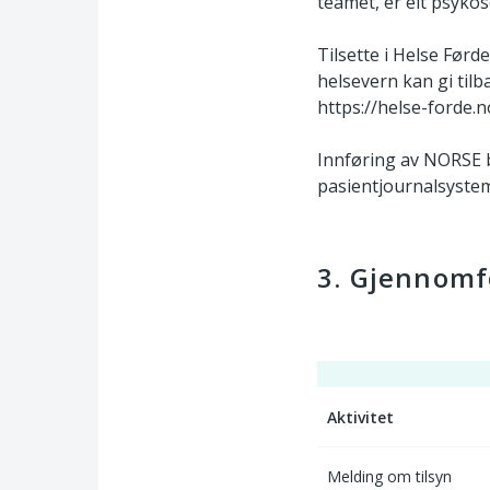
teamet, er eit psyko
Tilsette i Helse Førd
helsevern kan gi tilb
https://helse-ford
Innføring av NORSE b
pasientjournalsyste
3. Gjennomf
Aktivitet
Melding om tilsyn