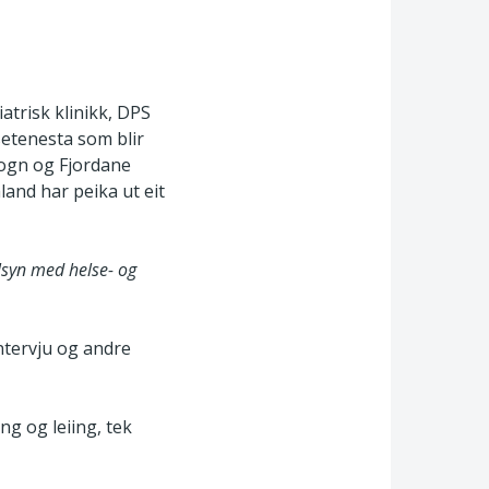
atrisk klinikk, DPS
setenesta som blir
Sogn og Fjordane
and har peika ut eit
ilsyn med helse- og
ntervju og andre
g og leiing, tek