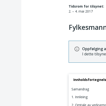
Tidsrom for tilsynet:
2. – 4. mai 2017
Fylkesmann
Oppfølging a
I dette tilsyn
Innholdsfortegnel
Samandrag
1. Innleiing
2. Omtale av verksemda