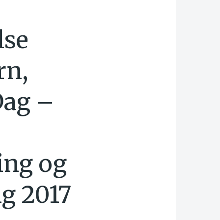
lse
rn,
Dag –
ing og
g 2017