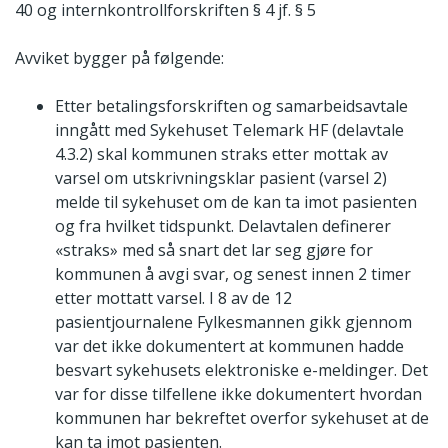
40 og internkontrollforskriften § 4 jf. § 5
Avviket bygger på følgende:
Etter betalingsforskriften og samarbeidsavtale
inngått med Sykehuset Telemark HF (delavtale
4.3.2) skal kommunen straks etter mottak av
varsel om utskrivningsklar pasient (varsel 2)
melde til sykehuset om de kan ta imot pasienten
og fra hvilket tidspunkt. Delavtalen definerer
«straks» med så snart det lar seg gjøre for
kommunen å avgi svar, og senest innen 2 timer
etter mottatt varsel. I 8 av de 12
pasientjournalene Fylkesmannen gikk gjennom
var det ikke dokumentert at kommunen hadde
besvart sykehusets elektroniske e-meldinger. Det
var for disse tilfellene ikke dokumentert hvordan
kommunen har bekreftet overfor sykehuset at de
kan ta imot pasienten.