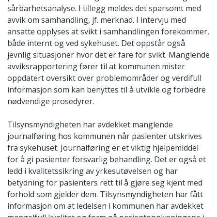
sårbarhetsanalyse. I tillegg meldes det sparsomt med
avvik om samhandling, jf. merknad. I intervju med
ansatte opplyses at svikt i samhandlingen forekommer,
både internt og ved sykehuset. Det oppstår også
jevnlig situasjoner hvor det er fare for svikt. Manglende
avviksrapportering fører til at kommunen mister
oppdatert oversikt over problemområder og verdifull
informasjon som kan benyttes til å utvikle og forbedre
nødvendige prosedyrer.
Tilsynsmyndigheten har avdekket manglende
journalføring hos kommunen når pasienter utskrives
fra sykehuset. Journalføring er et viktig hjelpemiddel
for å gi pasienter forsvarlig behandling. Det er også et
ledd i kvalitetssikring av yrkesutøvelsen og har
betydning for pasienters rett til å gjøre seg kjent med
forhold som gjelder dem. Tilsynsmyndigheten har fått
informasjon om at ledelsen i kommunen har avdekket