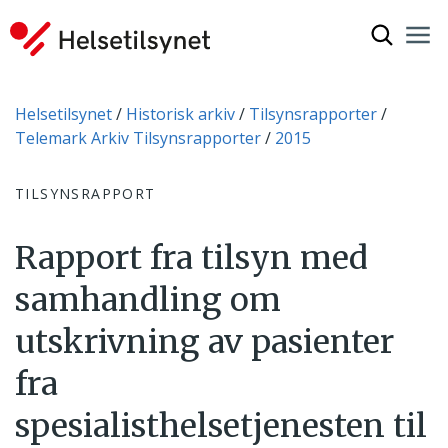
Vis søkef
Nav
Luk
Du er her:
Helsetilsynet
Historisk arkiv
Tilsynsrapporter
Telemark Arkiv Tilsynsrapporter
2015
TILSYNSRAPPORT
Rapport fra tilsyn med
samhandling om
utskrivning av pasienter
fra
spesialisthelsetjenesten til