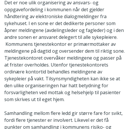
Det er noe ulik organisering av ansvars- og
oppgavefordeling i kommunen når det gjelder
håndtering av elektroniske dialogmeldinger fra
sykehuset. I en sone er det dedikerte personer som
åpner meldingene (avdelingsleder og fagleder) og i den
andre sonen er ansvaret delegert til alle sykepleiere.
Kommunens tjenestekontor er primærmottaker av
meldingene på dagtid og oversender dem til riktig sone.
Tjenestekontoret overvåker meldingene og passer på
at frister overholdes. Utenfor tjenestekontorets
ordinære kontortid behandles meldingene av
sykepleier på vakt. Tilsynsmyndigheten kan ikke se at
den ulike organiseringen har hatt betydning for
forsvarligheten ved mottak og helsehjelp til pasienter
som skrives ut til eget hjem.
Samhandling mellom flere ledd gir større fare for svikt,
fordi flere tjenester er involvert. Likevel er det få
punkter om samhandling i kommunens risiko- og