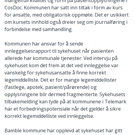
mangelfull kvalitet og form på pasientopplysningene i
CosDoc. Kommunen har satt inn tiltak i form av kurs
for ansatte, med obligatorisk oppmøte. Det er usikkert
om kursets innhold også dreier seg om journalføring i
forbindelse med samhandling.
Kommunen har ansvar for å sende
innleggelsesrapport til sykehuset når pasienten
allerede har kommunale tjenester. Ved intervju på
sykehuset kom det frem at det ved innleggelse var
vanskelig for sykehusansatte å finne korrekt
legemiddelliste. Det er for mange legemiddellister
(fastlege, apotek, pasient/pårørende) og
opplysningene blir dermed fragmenterte. Sykehusets
tilbakemelding kan tyde på at kommunene i Telemark
har et forbedringspotensiale når det gjelder å sikre
korrekt legemiddelliste ved innleggelse.
Bamble kommune har opplevd at sykehuset har gitt