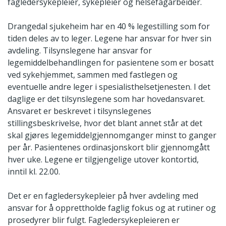
fagledersykepleier, sykepleier og helsefagarbeider.
Drangedal sjukeheim har en 40 % legestilling som for
tiden deles av to leger. Legene har ansvar for hver sin
avdeling. Tilsynslegene har ansvar for
legemiddelbehandlingen for pasientene som er bosatt
ved sykehjemmet, sammen med fastlegen og
eventuelle andre leger i spesialisthelsetjenesten. I det
daglige er det tilsynslegene som har hovedansvaret.
Ansvaret er beskrevet i tilsynslegenes
stillingsbeskrivelse, hvor det blant annet står at det
skal gjøres legemiddelgjennomganger minst to ganger
per år. Pasientenes ordinasjonskort blir gjennomgått
hver uke. Legene er tilgjengelige utover kontortid,
inntil kl. 22.00.
Det er en fagledersykepleier på hver avdeling med
ansvar for å opprettholde faglig fokus og at rutiner og
prosedyrer blir fulgt. Fagledersykepleieren er