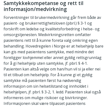
Samtykkekompetanse og rett til
informasjon/medvirkning
Forventninger til brukermedvirkning går frem både av
pasient- og brukerrettighetsloven (pbrl.) § 3-1 og
forskrift om ledelse og kvalitetsforbedring i helse- og
omsorgstjenesten. Medvirkningsretten omfatter
pasientens rett til å kunne foreta valg omkring egen
behandling. Hovedregelen i Norge er at helsehjelp bare
kan gis med pasientens samtykke, med mindre det
foreligger lovhjemmel eller annet gyldig rettsgrunnlag
for å gi helsehjelp uten samtykke, jf. pbrl. § 4-1.
Pasienten kan altså velge om han/hun vil si ja eller nei
til et tilbud om helsehjelp. For å kunne gi et gyldig
samtykke må pasienten først ha nødvendig
informasjon om sin helsetilstand og innholdet i
helsehjelpen, jf. pbrl. § 3-2, 1. ledd. Pasienten skal også
informeres om mulige risikoer og bivirkninger.
Informasjonen skal være tilpasset pasientens