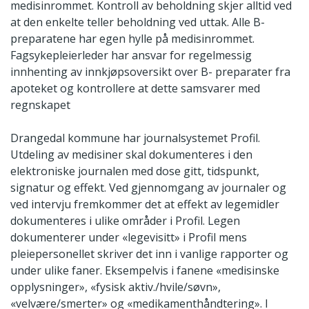
medisinrommet. Kontroll av beholdning skjer alltid ved
at den enkelte teller beholdning ved uttak. Alle B-
preparatene har egen hylle på medisinrommet.
Fagsykepleierleder har ansvar for regelmessig
innhenting av innkjøpsoversikt over B- preparater fra
apoteket og kontrollere at dette samsvarer med
regnskapet
Drangedal kommune har journalsystemet Profil.
Utdeling av medisiner skal dokumenteres i den
elektroniske journalen med dose gitt, tidspunkt,
signatur og effekt. Ved gjennomgang av journaler og
ved intervju fremkommer det at effekt av legemidler
dokumenteres i ulike områder i Profil. Legen
dokumenterer under «legevisitt» i Profil mens
pleiepersonellet skriver det inn i vanlige rapporter og
under ulike faner. Eksempelvis i fanene «medisinske
opplysninger», «fysisk aktiv./hvile/søvn»,
«velvære/smerter» og «medikamenthåndtering». I