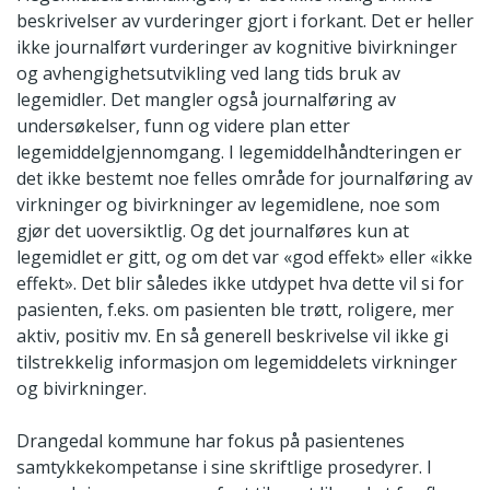
beskrivelser av vurderinger gjort i forkant. Det er heller
ikke journalført vurderinger av kognitive bivirkninger
og avhengighetsutvikling ved lang tids bruk av
legemidler. Det mangler også journalføring av
undersøkelser, funn og videre plan etter
legemiddelgjennomgang. I legemiddelhåndteringen er
det ikke bestemt noe felles område for journalføring av
virkninger og bivirkninger av legemidlene, noe som
gjør det uoversiktlig. Og det journalføres kun at
legemidlet er gitt, og om det var «god effekt» eller «ikke
effekt». Det blir således ikke utdypet hva dette vil si for
pasienten, f.eks. om pasienten ble trøtt, roligere, mer
aktiv, positiv mv. En så generell beskrivelse vil ikke gi
tilstrekkelig informasjon om legemiddelets virkninger
og bivirkninger.
Drangedal kommune har fokus på pasientenes
samtykkekompetanse i sine skriftlige prosedyrer. I