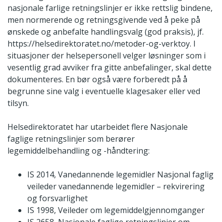
nasjonale farlige retningslinjer er ikke rettslig bindene,
men normerende og retningsgivende ved å peke på
ønskede og anbefalte handlingsvalg (god praksis), jf.
https://helsedirektoratet.no/metoder-og-verktoy. I
situasjoner der helsepersonell velger løsninger som i
vesentlig grad avviker fra gitte anbefalinger, skal dette
dokumenteres. En bør også være forberedt på å
begrunne sine valg i eventuelle klagesaker eller ved
tilsyn.
Helsedirektoratet har utarbeidet flere Nasjonale
faglige retningslinjer som berører
legemiddelbehandling og -håndtering:
IS 2014, Vanedannende legemidler Nasjonal faglig
veileder vanedannende legemidler – rekvirering
og forsvarlighet
IS 1998, Veileder om legemiddelgjennomganger