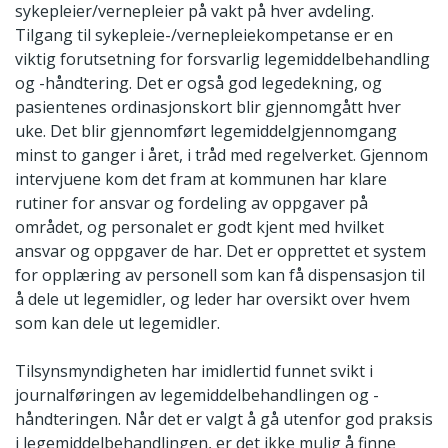
sykepleier/vernepleier på vakt på hver avdeling.
Tilgang til sykepleie-/vernepleiekompetanse er en
viktig forutsetning for forsvarlig legemiddelbehandling
og -håndtering. Det er også god legedekning, og
pasientenes ordinasjonskort blir gjennomgått hver
uke. Det blir gjennomført legemiddelgjennomgang
minst to ganger i året, i tråd med regelverket. Gjennom
intervjuene kom det fram at kommunen har klare
rutiner for ansvar og fordeling av oppgaver på
området, og personalet er godt kjent med hvilket
ansvar og oppgaver de har. Det er opprettet et system
for opplæring av personell som kan få dispensasjon til
å dele ut legemidler, og leder har oversikt over hvem
som kan dele ut legemidler.
Tilsynsmyndigheten har imidlertid funnet svikt i
journalføringen av legemiddelbehandlingen og -
håndteringen. Når det er valgt å gå utenfor god praksis
i legemiddelbehandlingen, er det ikke mulig å finne