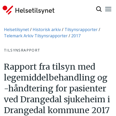
Vis søkef
Nav
Luk
Du er her:
Helsetilsynet
Historisk arkiv
Tilsynsrapporter
Telemark Arkiv Tilsynsrapporter
2017
TILSYNSRAPPORT
Rapport fra tilsyn med
legemiddelbehandling og
-håndtering for pasienter
ved Drangedal sjukeheim i
Drangedal kommune 2017