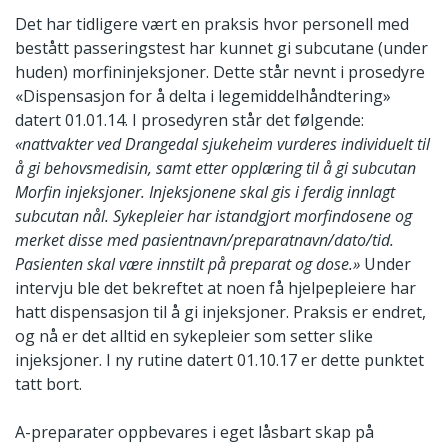
Det har tidligere vært en praksis hvor personell med
bestått passeringstest har kunnet gi subcutane (under
huden) morfininjeksjoner. Dette står nevnt i prosedyre
«Dispensasjon for å delta i legemiddelhåndtering»
datert 01.01.14. I prosedyren står det følgende:
«nattvakter ved Drangedal sjukeheim vurderes individuelt til
å gi behovsmedisin, samt etter opplæring til å gi subcutan
Morfin injeksjoner. Injeksjonene skal gis i ferdig innlagt
subcutan nål. Sykepleier har istandgjort morfindosene og
merket disse med pasientnavn/preparatnavn/dato/tid.
Pasienten skal være innstilt på preparat og dose.»
Under
intervju ble det bekreftet at noen få hjelpepleiere har
hatt dispensasjon til å gi injeksjoner. Praksis er endret,
og nå er det alltid en sykepleier som setter slike
injeksjoner. I ny rutine datert 01.10.17 er dette punktet
tatt bort.
A-preparater oppbevares i eget låsbart skap på