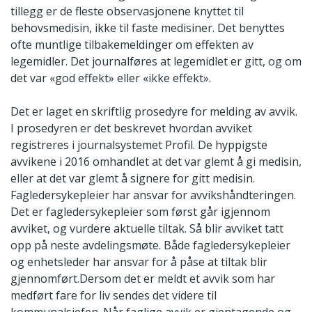
tillegg er de fleste observasjonene knyttet til
behovsmedisin, ikke til faste medisiner. Det benyttes
ofte muntlige tilbakemeldinger om effekten av
legemidler. Det journalføres at legemidlet er gitt, og om
det var «god effekt» eller «ikke effekt».
Det er laget en skriftlig prosedyre for melding av avvik.
I prosedyren er det beskrevet hvordan avviket
registreres i journalsystemet Profil. De hyppigste
avvikene i 2016 omhandlet at det var glemt å gi medisin,
eller at det var glemt å signere for gitt medisin.
Fagledersykepleier har ansvar for avvikshåndteringen.
Det er fagledersykepleier som først går igjennom
avviket, og vurdere aktuelle tiltak. Så blir avviket tatt
opp på neste avdelingsmøte. Både fagledersykepleier
og enhetsleder har ansvar for å påse at tiltak blir
gjennomført.Dersom det er meldt et avvik som har
medført fare for liv sendes det videre til
kommunalsjefen. Når faglige avvik er gjentagende og