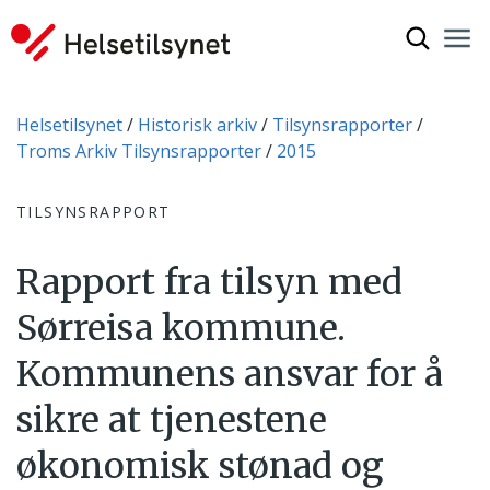
Vis søkef
Nav
Luk
Du er her:
Helsetilsynet
Historisk arkiv
Tilsynsrapporter
Troms Arkiv Tilsynsrapporter
2015
TILSYNSRAPPORT
Rapport fra tilsyn med
Sørreisa kommune.
Kommunens ansvar for å
sikre at tjenestene
økonomisk stønad og