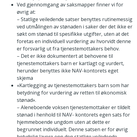
Ved gjennomgang av saksmapper finner vi for
øvrig at:
– Statlige veiledende satser benyttes rutinemessig
ved utmålingen av stønaden i saker der det ikke er
søkt om stønad til spesifikke utgifter, uten at det
foretas en individuell vurdering av hvorvidt denne
er forsvarlig ut fra tjenestemottakers behov.
– Det er ikke dokumentert at behovene til
tjenestemottakers barn er kartlagt og vurdert,
herunder benyttes ikke NAV-kontorets eget
skjema
«Kartlegging av tjenestemottakers barn som har
betydning for vurdering av retten til økonomisk
stønad».
– Aleneboende voksen tjenestemottaker er tildelt
stønad i henhold til NAV- kontorets egen sats for
hjemmeboende ungdom uten at dette er
begrunnet individuelt. Denne satsen er for øvrig
betydelig lavere enn den statlige veiledende