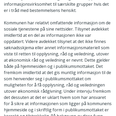
informasjonsvirksomhet til særskilte grupper hvis det
er i tråd med bestemmelsens hensikt.
Kommunen har relativt omfattende informasjon om de
sosiale tjenestene på sine nettsider. Tilsynet avdekket
imidlertid at en del av informasjonen ikke var
oppdatert. Videre avdekket tilsynet at det ikke finnes
søknadsskjema eller annet informasjonsmateriell som
viste til retten til opplysning, råd og veiledning, utover
at økonomisk råd og veiledning er nevnt. Dette gjelder
både på hjemmesiden og i publikumsmottaket. Det
fremkom imidlertid at det gis muntlig informasjon til de
som henvender seg i publikumsmottaket om
muligheten for å få opplysning, råd og veiledningen
utover økonomisk rådgivning. Under intervju fremkom
det dessuten at det er uklart hvem som har ansvaret
for å sikre at informasjonen som ligger på kommunens
hjemmeside og i skriftlig form i publikumsmottaket er
korrekt og tilstrekkelig. På bakgrunn av disse funn,