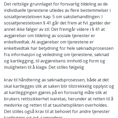
Det rettslige grunnlaget for forsvarlig tildeling av de
individuelle tjenestene utledes av flere bestemmelser i
sosialtjenesteloven kap. 5 om saksbehandlingen. I
sosialtjenesteloven § 41 går det frem at fvl. gjelder der
annet ikke følger av stl. Det fremgår videre i § 41 at
avgjørelser om tildeling av sosiale tjenester er
enkeltvedtak. At avgjørelser om tjenestene er
enkeltvedtak har betydning for hele søknadsprosessen
fra informasjon og veiledning om tjenestene, søknad
og kartlegging, til avgjørelsens innhold og form og
muligheten til å klage. Det stilles følgelig
krav til håndtering av søknadsprosessen, både at det
skal kartlegges slik at saken blir tilstrekkelig opplyst og
at kartleggingen gjøres på en forsvarlig måte slik at
brukers rettssikkerhet ivaretas, herunder at retten til å
medvirke og retten til at taushetsplikten overholdes.
Det stilles også krav til at behovet for andre tjenester
kartlegges og evt. samordnes.